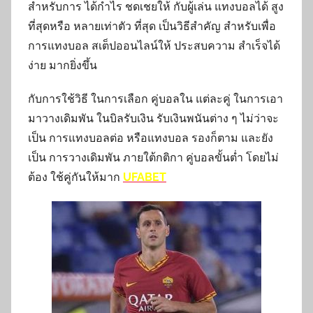
สำหรับการ ได้กำไร ชดเชยให้ กับผู้เล่น แทงบอลได้ สูง
ที่สุดหรือ หลายเท่าตัว ที่สุด
เป็นวิธีสำคัญ สำหรับเพื่อ
การแทงบอล สเต็ปออนไลน์ให้ ประสบความ สำเร็จได้
ง่าย มากยิ่งขึ้น
กับการใช้วิธี ในการเลือก คู่บอลใน แต่ละคู่ ในการเอา
มาวางเดิมพัน ในบิลรับเงิน รับเงินพนันต่าง ๆ ไม่ว่าจะ
เป็น การแทงบอลต่อ หรือแทงบอล รองก็ตาม และยัง
เป็น การวางเดิมพัน ภายใต้กติกา คู่บอลขั้นต่ำ โดยไม่
ต้อง ใช้คู่กันให้มาก
UFABET