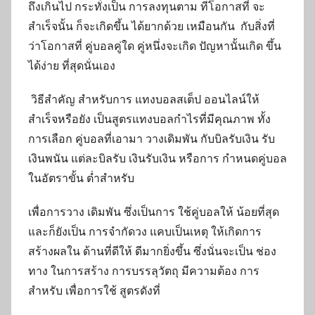
ถึงเกินไป กระทั่งเป็น การลงทุนตาม ทีโอกาสที่ จะ
สำเร็จนั้น ก็จะเกิดขึ้น ได้ยากด้วย เหมือนกัน กับสิ่งที่
ว่าโอกาสที่ คู่บอลคู่ใด คู่หนึ่งจะเกิด ปัญหานั้นเกิด ขึ้น
ได้ง่าย ที่สุดนั่นเอง
วิธีสำคัญ สำหรับการ แทงบอลสเต็ป ออนไลน์ให้
สำเร็จหรือยัง เป็นสูตรแทงบอลกำไรที่มีคุณภาพ ทั้ง
การเลือก คู่บอลที่เอามา วางเดิมพัน กับบิลรับเงิน รับ
เงินพนัน แต่ละบิลรับ เงินรับเงิน หรือการ กำหนดคู่บอล
ในอัตราขั้น ต่ำสำหรับ
เพื่อการวาง เดิมพัน ซึ่งเป็นการ ใช้คู่บอลให้ น้อยที่สุด
และก็ยังเป็น การจำกัดวง แคบเป็นเหตุ ให้เกิดการ
สร้างผลใน ด้านที่ดีให้ ดีมากยิ่งขึ้น ซึ่งนั่นจะเป็น ช่อง
ทาง ในการสร้าง การบรรลุวัตถุ มีความต้อง การ
สำหรับ เพื่อการใช้ สูตรดังที่