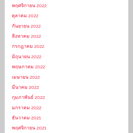
พฤศจิกายน 2022
ตุลาคม 2022
กันยายน 2022
สิงหาคม 2022
กรกฎาคม 2022
มิถุนายน 2022
พฤษภาคม 2022
เมษายน 2022
มีนาคม 2022
กุมภาพันธ์ 2022
มกราคม 2022
ธันวาคม 2021
พฤศจิกายน 2021