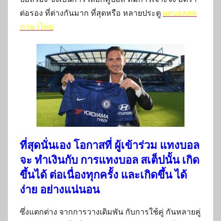
ต่อรอง ที่ต่างกันมาก ที่สุดหรือ หลายประตู
ผลบอลสด
ภาษาไทย
ที่สุดนั่นเอง โอกาสที่ ผู้เข้าร่วม แทงบอล
จะ ทำเงินกับ การแทงบอล สเต็ปนั้น เกิด
ขึ้นได้ ต่อเนื่องทุกครั้ง และเกิดขึ้น ได้
ง่าย อย่างแน่นอน
ซึ่งแตกต่าง จากการวางเดิมพัน กับการใช้คู่ กันหลายคู่