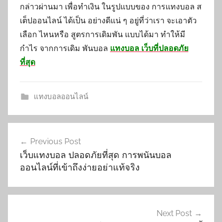
กล่าวผ่านมา เพื่อทำเงิน ในรูปแบบของ การแทงบอล ส
เต็ปออนไลน์ ได้เป็น อย่างดีแน่ ๆ อยู่ที่ว่าเรา จะเอาตัว
เลือก ไหนหรือ สูตรการเดิมพัน แบบได้มา ทำให้มี
กำไร จากการเดิม พันบอล
แทงบอล เว็บที่ปลอดภัย
ที่สุด
แทงบอลออนไลน์
เมนู
Previous Post
นำทาง
เว็บแทงบอล ปลอดภัยที่สุด การพนันบอล
เรื่อง
ออนไลน์ที่เข้าถึงง่ายอย่าแท้จริง
Next Post