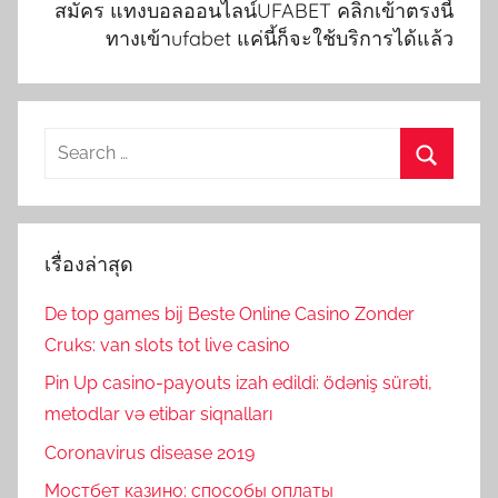
สมัคร แทงบอลออนไลน์UFABET คลิกเข้าตรงนี้
ทางเข้าufabet แค่นี้ก็จะใช้บริการได้แล้ว
Search
for:
Search
เรื่องล่าสุด
De top games bij Beste Online Casino Zonder
Cruks: van slots tot live casino
Pin Up casino-payouts izah edildi: ödəniş sürəti,
metodlar və etibar siqnalları
Coronavirus disease 2019
Мостбет казино: способы оплаты