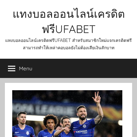
Skip
แทงบอลออนไลน์เครดิต
to
content
ฟรีUFABET
แทงบอลออนไลน์เครดิตฟรีUFABET สำหรับสมาชิกใหม่แจกเครดิตฟรี
สามารถทำให้เหล่าคอบอลยังไม่ต้องเสียเงินสักบาท
Menu