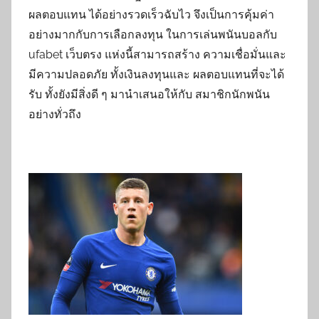
ผลตอบแทน ได้อย่างรวดเร็วฉับไว จึงเป็นการคุ้มค่า
อย่างมากกับการเลือกลงทุน ในการเล่นพนันบอลกับ
ufabet เว็บตรง แห่งนี้สามารถสร้าง ความเชื่อมั่นและ
มีความปลอดภัย ทั้งเงินลงทุนและ ผลตอบแทนที่จะได้
รับ ทั้งยังมีสิ่งดี ๆ มานำเสนอให้กับ สมาชิกนักพนัน
อย่างทั่วถึง