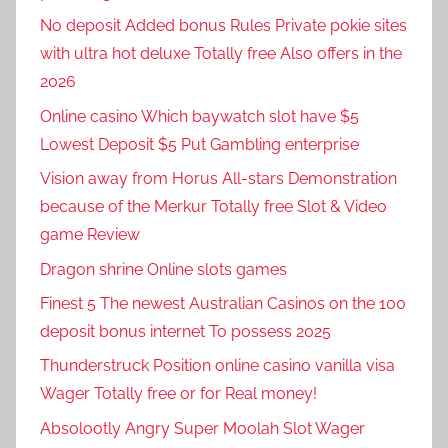
No deposit Added bonus Rules Private pokie sites
with ultra hot deluxe Totally free Also offers in the
2026
Online casino Which baywatch slot have $5
Lowest Deposit $5 Put Gambling enterprise
Vision away from Horus All-stars Demonstration
because of the Merkur Totally free Slot & Video
game Review
Dragon shrine Online slots games
Finest 5 The newest Australian Casinos on the 100
deposit bonus internet To possess 2025
Thunderstruck Position online casino vanilla visa
Wager Totally free or for Real money!
Absolootly Angry Super Moolah Slot Wager