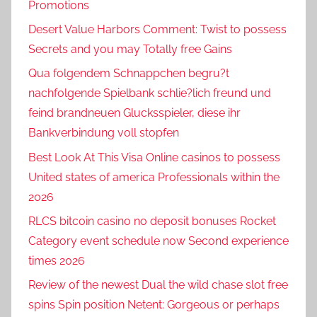
Promotions
Desert Value Harbors Comment: Twist to possess
Secrets and you may Totally free Gains
Qua folgendem Schnappchen begru?t
nachfolgende Spielbank schlie?lich freund und
feind brandneuen Glucksspieler, diese ihr
Bankverbindung voll stopfen
Best Look At This Visa Online casinos to possess
United states of america Professionals within the
2026
RLCS bitcoin casino no deposit bonuses Rocket
Category event schedule now Second experience
times 2026
Review of the newest Dual the wild chase slot free
spins Spin position Netent: Gorgeous or perhaps