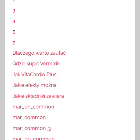
3
4
5
7
Dlaczego warto zaufać
Gdzie kupić Vermixin
Jak VitaCardio Plus
Jakie efekty można
Jakie składniki zawiera
mar_bh_common
mar_common
mar_common_3
mar_pb_common