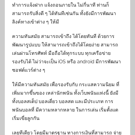
ทำการแจ้งฝาก แจ้งถอนภายใน ไม่กี่นาที ท่านก็
สามารถรับสิ่งดี ๆ ได้ทันทีเช่นกัน ทั้งยังมีการพัฒนา
ลิงค์ทางเข้าต่าง ๆ ให้มี
ความทันสมัย สามารถเข้าถึง ได้โดยทันที ด้วยการ
พัฒนารูปแบบ ให้สามารถเข้าถึงได้โดยง่าย สามารถ
เล่นผ่านโทรศัพท์ มือถือได้ทุกระบบ ทุกเครือข่าย
รองรับได้ ไม่ว่าจะเป็น iOS หรือ android มีการพัฒนา
ซอฟต์แวร์ต่าง ๆ
ให้มีความทันสมัย เพื่อรองรับกับ กระแสความนิยม ที่
เพิ่มมากขึ้นของ เหล่านักพนัน ทั้งเว็บพนันแห่งนี้ ยังมี
ทั้งบอลสเต็ป บอลเดี่ยว บอลสด และมีประเภท การ
พนันบอลที่ มีความหลากหลาย ในการเล่น เริ่มตั้งแต
เริ่มเขี่ยลูกกัน
เลยทีเดียว โดยมีมาตรฐาน ทางการเงินที่สามารถ จ่าย