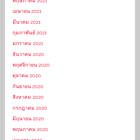
พฤษภาคม 2021
เมษายน 2021
มีนาคม 2021
กุมภาพันธ์ 2021
มกราคม 2021
ธันวาคม 2020
พฤศจิกายน 2020
ตุลาคม 2020
กันยายน 2020
สิงหาคม 2020
กรกฎาคม 2020
มิถุนายน 2020
พฤษภาคม 2020