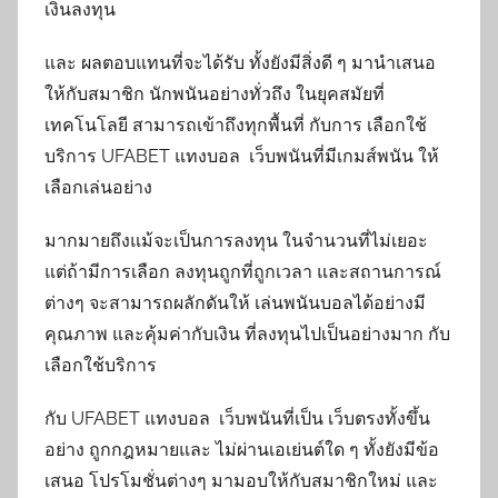
เงินลงทุน
และ ผลตอบแทนที่จะได้รับ ทั้งยังมีสิ่งดี ๆ มานำเสนอ
ให้กับสมาชิก นักพนันอย่างทั่วถึง ในยุคสมัยที่
เทคโนโลยี สามารถเข้าถึงทุกพื้นที่ กับการ เลือกใช้
บริการ UFABET แทงบอล เว็บพนันที่มีเกมส์พนัน ให้
เลือกเล่นอย่าง
มากมายถึงแม้จะเป็นการลงทุน ในจำนวนที่ไม่เยอะ
แต่ถ้ามีการเลือก ลงทุนถูกที่ถูกเวลา และสถานการณ์
ต่างๆ จะสามารถผลักดันให้ เล่นพนันบอลได้อย่างมี
คุณภาพ และคุ้มค่ากับเงิน ที่ลงทุนไปเป็นอย่างมาก กับ
เลือกใช้บริการ
กับ UFABET แทงบอล เว็บพนันที่เป็น เว็บตรงทั้งขึ้น
อย่าง ถูกกฎหมายและ ไม่ผ่านเอเย่นต์ใด ๆ ทั้งยังมีข้อ
เสนอ โปรโมชั่นต่างๆ มามอบให้กับสมาชิกใหม่ และ