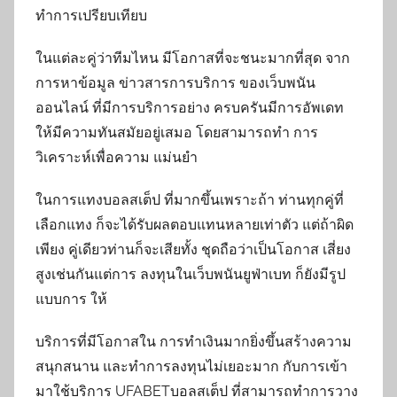
ทำการเปรียบเทียบ
ในแต่ละคู่ว่าทีมไหน มีโอกาสที่จะชนะมากที่สุด จาก
การหาข้อมูล ข่าวสารการบริการ ของเว็บพนัน
ออนไลน์ ที่มีการบริการอย่าง ครบครันมีการอัพเดท
ให้มีความทันสมัยอยู่เสมอ โดยสามารถทำ การ
วิเคราะห์เพื่อความ แม่นยำ
ในการแทงบอลสเต็ป ที่มากขึ้นเพราะถ้า ท่านทุกคู่ที่
เลือกแทง ก็จะได้รับผลตอบแทนหลายเท่าตัว แต่ถ้าผิด
เพียง คู่เดียวท่านก็จะเสียทั้ง ชุดถือว่าเป็นโอกาส เสี่ยง
สูงเช่นกันแต่การ ลงทุนในเว็บพนันยูฟ่าเบท ก็ยังมีรูป
แบบการ ให้
บริการที่มีโอกาสใน การทำเงินมากยิ่งขึ้นสร้างความ
สนุกสนาน และทำการลงทุนไม่เยอะมาก กับการเข้า
มาใช้บริการ UFABETบอลสเต็ป ที่สามารถทำการวาง