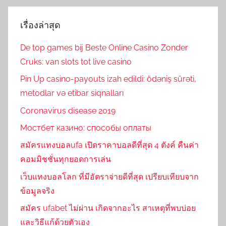
เรื่องล่าสุด
De top games bij Beste Online Casino Zonder
Cruks: van slots tot live casino
Pin Up casino-payouts izah edildi: ödəniş sürəti,
metodlar və etibar siqnalları
Coronavirus disease 2019
Мостбет казино: способы оплаты
สมัครแทงบอลufa เปิดราคาบอลดีที่สุด 4 ตังค์ คืนค่า
คอมมิชชั่นทุกยอดการเล่น
เว็บแทงบอลโลก ที่มีอัตราจ่ายดีที่สุด เปรียบเทียบจาก
ข้อมูลจริง
สมัคร ufabet ไม่ผ่าน เกิดจากอะไร สาเหตุที่พบบ่อย
และวิธีแก้ด้วยตัวเอง