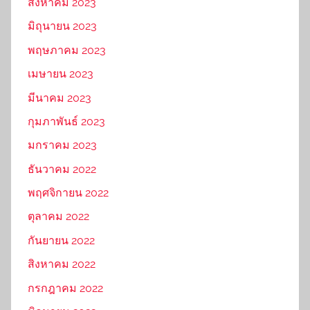
สิงหาคม 2023
มิถุนายน 2023
พฤษภาคม 2023
เมษายน 2023
มีนาคม 2023
กุมภาพันธ์ 2023
มกราคม 2023
ธันวาคม 2022
พฤศจิกายน 2022
ตุลาคม 2022
กันยายน 2022
สิงหาคม 2022
กรกฎาคม 2022