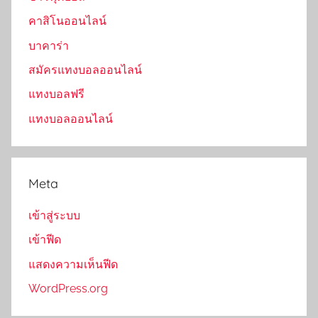
คาสิโนออนไลน์
บาคาร่า
สมัครแทงบอลออนไลน์
แทงบอลฟรี
แทงบอลออนไลน์
Meta
เข้าสู่ระบบ
เข้าฟีด
แสดงความเห็นฟีด
WordPress.org