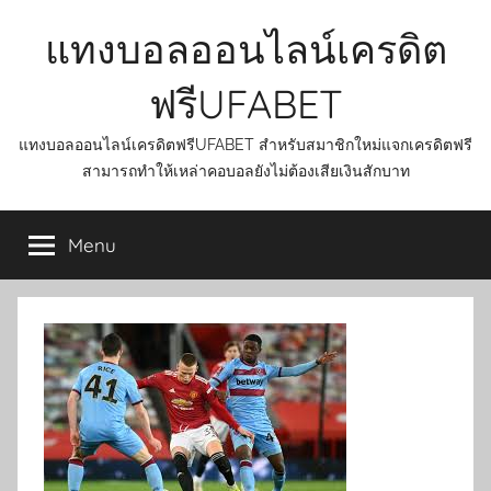
Skip
แทงบอลออนไลน์เครดิต
to
content
ฟรีUFABET
แทงบอลออนไลน์เครดิตฟรีUFABET สำหรับสมาชิกใหม่แจกเครดิตฟรี
สามารถทำให้เหล่าคอบอลยังไม่ต้องเสียเงินสักบาท
Menu