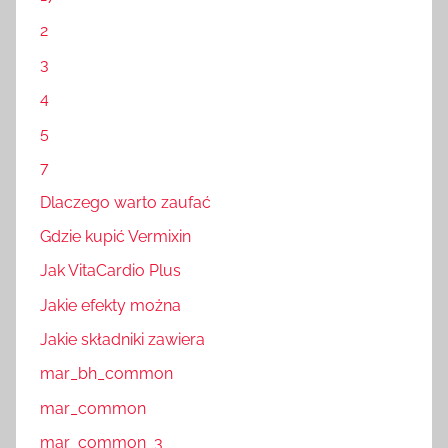
2
3
4
5
7
Dlaczego warto zaufać
Gdzie kupić Vermixin
Jak VitaCardio Plus
Jakie efekty można
Jakie składniki zawiera
mar_bh_common
mar_common
mar_common_3