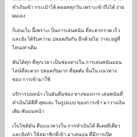
ทำเงินเข้า กระเป๋าได้ ตลอดทุกวัน เพราะเข้าถึงได้ ง่าย
ผมเอง
ก็เล่นเว็บ นี้เพราะเ ป็นการเล่นพนัน ที่สะดวกรวด เร็ว
และยัง ได้รับความ ปลอดภัยกัน อีกด้วยไม่ ว่าจะอยู่ที่
ไหนเท่าเดิม
พันได้ทุก ที่ทุกเวลา
เป็นช่องทางใน การเล่นพนันออน
ไลน์ที่สะดวก ปลอดภัยมาก ที่สุดดัง นั้นใน แนวทาง
ของ การเข้ามาใช้
บริการบนหน้า เว็บมันคือช่อง ทางของการ เล่นพนันที่
ทำเงินได้ดีที่ สุดและ ในรูปแบบ ของการเข้า มาวางเงิน
เดิม พันบนหน้า
เว็บไซต์มัน คือแนวทางใน การทำเงินได้ ดีเลยทีเดียว
และยังทำ ให้สมาชิกที่เข้า มาเล่นบน
ที่มีการเปิด