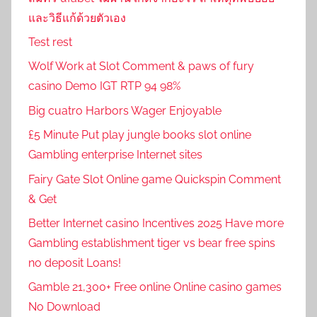
และวิธีแก้ด้วยตัวเอง
Test rest
Wolf Work at Slot Comment & paws of fury
casino Demo IGT RTP 94 98%
Big cuatro Harbors Wager Enjoyable
£5 Minute Put play jungle books slot online
Gambling enterprise Internet sites
Fairy Gate Slot Online game Quickspin Comment
& Get
Better Internet casino Incentives 2025 Have more
Gambling establishment tiger vs bear free spins
no deposit Loans!
Gamble 21,300+ Free online Online casino games
No Download