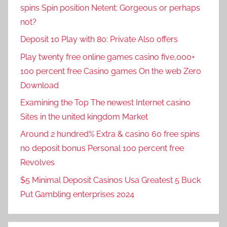
spins Spin position Netent: Gorgeous or perhaps
not?
Deposit 10 Play with 80: Private Also offers
Play twenty free online games casino five,000+
100 percent free Casino games On the web Zero
Download
Examining the Top The newest Internet casino
Sites in the united kingdom Market
Around 2 hundred% Extra & casino 60 free spins
no deposit bonus Personal 100 percent free
Revolves
$5 Minimal Deposit Casinos Usa Greatest 5 Buck
Put Gambling enterprises 2024