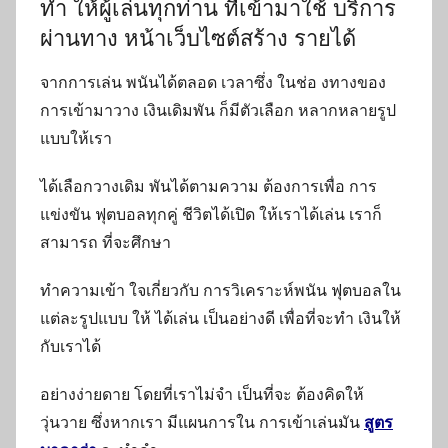
ทำ ให้ผู้เล่นทุกท่าน ที่เข้ามาใช้ บริการ
ผ่านทาง หน้าเว็บไซต์สร้าง รายได้
จากการเล่น พนันได้ตลอด เวลาซึ่ง ในช่อ งทางของ
การเข้ามาวาง เงินเดิมพัน ก็มีตัวเลือก หลากหลายรูป
แบบให้เรา
ได้เลือกวางเดิม พันได้ตามความ ต้องการเพื่อ การ
แข่งขัน ฟุตบอลทุกคู่ ชีวิตได้เปิด ให้เราได้เล่น เราก็
สามารถ ที่จะศึกษา
ทำความเข้า ใจเกี่ยวกับ การวิเคราะห์พนัน ฟุตบอลใน
แต่ละรูปแบบ ให้ ได้เล่น เป็นอย่างดี เพื่อที่จะทำ เงินให้
กับเราได้
อย่างง่ายดาย โดยที่เราไม่จำ เป็นที่จะ ต้องคิดให้
วุ่นวาย ซึ่งหากเรา มีแผนการใน การเข้าเล่นมัน
สูตร