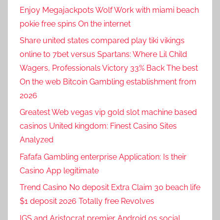
Enjoy Megajackpots Wolf Work with miami beach
pokie free spins On the internet
Share united states compared play tiki vikings
online to 7bet versus Spartans: Where Lil Child
Wagers, Professionals Victory 33% Back The best
On the web Bitcoin Gambling establishment from
2026
Greatest Web vegas vip gold slot machine based
casinos United kingdom: Finest Casino Sites
Analyzed
Fafafa Gambling enterprise Application: Is their
Casino App legitimate
Trend Casino No deposit Extra Claim 30 beach life
$1 deposit 2026 Totally free Revolves
IGS and Aristocrat premier Android os social