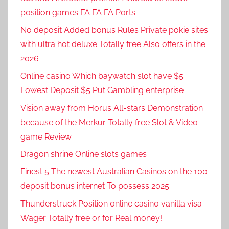
position games FA FA FA Ports
No deposit Added bonus Rules Private pokie sites
with ultra hot deluxe Totally free Also offers in the
2026
Online casino Which baywatch slot have $5
Lowest Deposit $5 Put Gambling enterprise
Vision away from Horus All-stars Demonstration
because of the Merkur Totally free Slot & Video
game Review
Dragon shrine Online slots games
Finest 5 The newest Australian Casinos on the 100
deposit bonus internet To possess 2025
Thunderstruck Position online casino vanilla visa
Wager Totally free or for Real money!