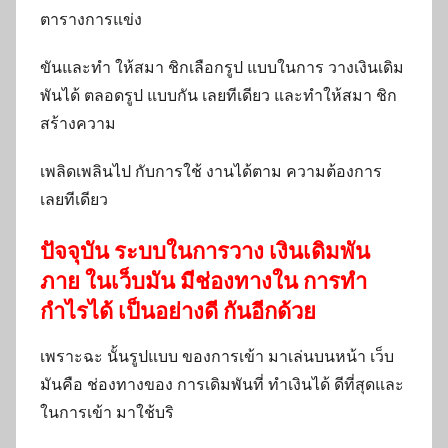
ตารางการแข่ง
ขันและทำ ให้สมา ชิกเลือกรูป แบบในการ วางเงินเดิม
พันได้ ตลอดรูป แบบกัน เลยทีเดียว และทำให้สมา ชิก
สร้างความ
เ
พลิดเพลินไป กับการใช้ งานได้ตาม ความต้องการ
เลยทีเดียว
ปัจจุบัน ระบบในการวาง เงินเดิมพัน
ภาย ในเว็บมัน มีช่องทางใน การทำ
กำไรได้ เป็นอย่างดี กันอีกด้วย
เพราะฉะ นั้นรูปแบบ ของการเข้า มาเล่นบนหน้า เว็บ
มันคือ ช่องทางของ การเดิมพันที่ ทำเงินได้ ดีที่สุดและ
ในการเข้า มาใช้บริ