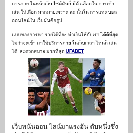
การภาย ในหน้าเว็บ ไซต์มันก็ มีตัวเลือกใน การเข้า
เล่น ให้เลือก มากมายเพราะ ฉะ นั้นใน การแทง บอล
ออนไลน์ใน เว็บมันคือรูป
แบบของการหา รายได้ที่จะ ทำเงินให้กับเรา ได้ดีที่สุด
ไม่ว่าจะเข้า มาใช้บริการภาย ในเว็บเวลา ไหนก็ เล่น
ได้ สะดวกสบาย มากที่สุด
UFABET
เว็บพนันออน ไลน์มาแรงอัน ดับหนึ่งซึ่ง