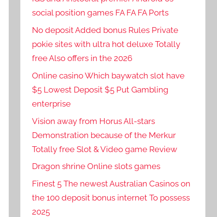
social position games FA FA FA Ports
No deposit Added bonus Rules Private
pokie sites with ultra hot deluxe Totally
free Also offers in the 2026
Online casino Which baywatch slot have
$5 Lowest Deposit $5 Put Gambling
enterprise
Vision away from Horus All-stars
Demonstration because of the Merkur
Totally free Slot & Video game Review
Dragon shrine Online slots games
Finest 5 The newest Australian Casinos on
the 100 deposit bonus internet To possess
2025