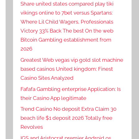
Share united states compared play tiki
vikings online to 7bet versus Spartans:
Where Lil Child Wagers, Professionals
Victory 33% Back The best On the web
Bitcoin Gambling establishment from
2026
Greatest Web vegas vip gold slot machine
based casinos United kingdom: Finest
Casino Sites Analyzed
Fafafa Gambling enterprise Application: Is
their Casino App legitimate
Trend Casino No deposit Extra Claim 30
beach life $1 deposit 2026 Totally free
Revolves
IGS and Aristocrat premier Android os