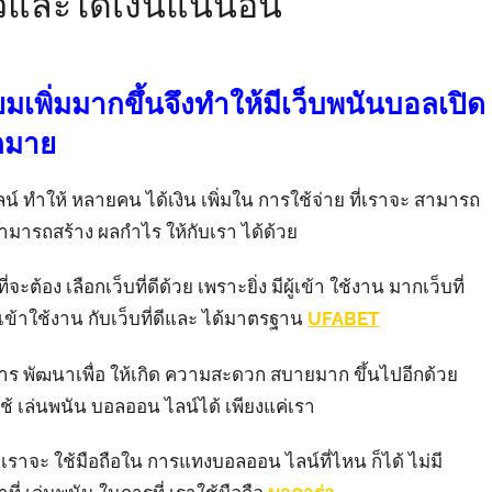
วและได้เงินแน่นอน
มเพิ่มมากขึ้นจึงทำให้มีเว็บพนันบอลเปิด
กมาย
น์ ทำให้ หลายคน ได้เงิน เพิ่มใน การใช้จ่าย ที่เราจะ สามารถ
สามารถสร้าง ผลกำไร ให้กับเรา ได้ด้วย
จะต้อง เลือกเว็บที่ดีด้วย เพราะยิ่ง มีผู้เข้า ใช้งาน มากเว็บที่
อกเข้าใช้งาน กับเว็บที่ดีและ ได้มาตรฐาน
UFABET
มีการ พัฒนาเพื่อ ให้เกิด ความสะดวก สบายมาก ขึ้นไปอีกด้วย
ใช้ เล่นพนัน บอลออน ไลน์ได้ เพียงแค่เรา
เราจะ ใช้มือถือใน การแทงบอลออน ไลน์ที่ไหน ก็ได้ ไม่มี