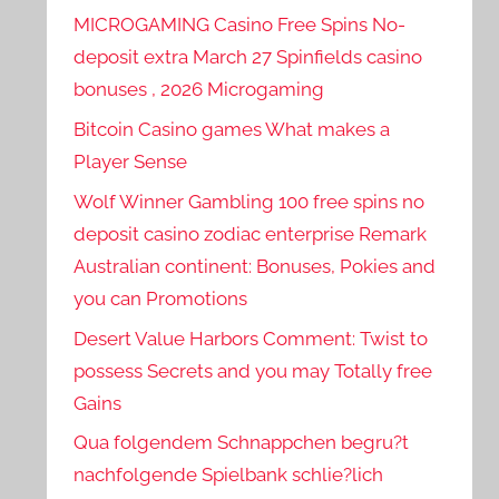
MICROGAMING Casino Free Spins No-
deposit extra March 27 Spinfields casino
bonuses , 2026 Microgaming
Bitcoin Casino games What makes a
Player Sense
Wolf Winner Gambling 100 free spins no
deposit casino zodiac enterprise Remark
Australian continent: Bonuses, Pokies and
you can Promotions
Desert Value Harbors Comment: Twist to
possess Secrets and you may Totally free
Gains
Qua folgendem Schnappchen begru?t
nachfolgende Spielbank schlie?lich