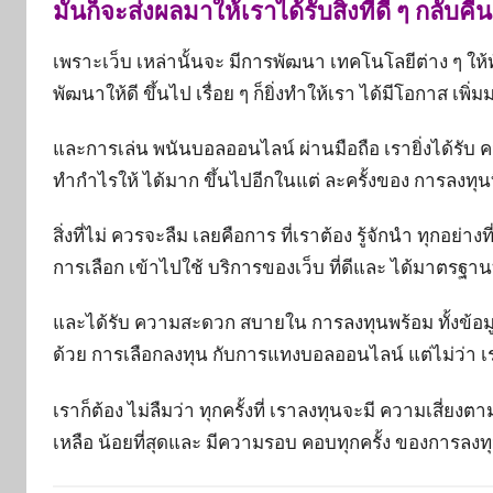
มันก็จะส่งผลมาให้เราได้รับสิ่งที่ดี ๆ กลับคื
เพราะเว็บ เหล่านั้นจะ มีการพัฒนา เทคโนโลยีต่าง ๆ ให้ทั
พัฒนาให้ดี ขึ้นไป เรื่อย ๆ ก็ยิ่งทำให้เรา ได้มีโอกาส เพ
และการเล่น พนันบอลออนไลน์ ผ่านมือถือ เรายิ่งได้รับ ค
ทำกำไรให้ ได้มาก ขึ้นไปอีกในแต่ ละครั้งของ การลงทุนที่
สิ่งที่ไม่ ควรจะลืม เลยคือการ ที่เราต้อง รู้จักนำ ทุกอย่างที่
การเลือก เข้าไปใช้ บริการของเว็บ ที่ดีและ ได้มาตรฐานท
และได้รับ ความสะดวก สบายใน การลงทุนพร้อม ทั้งข้อมู
ด้วย การเลือกลงทุน กับการแทงบอลออนไลน์ แต่ไม่ว่า
เราก็ต้อง ไม่ลืมว่า ทุกครั้งที่ เราลงทุนจะมี ความเสี่ยงตา
เหลือ น้อยที่สุดและ มีความรอบ คอบทุกครั้ง ของการลงทุน