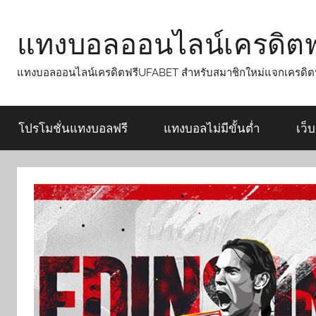
Skip
to
แทงบอลออนไลน์เครดิต
content
แทงบอลออนไลน์เครดิตฟรีUFABET สำหรับสมาชิกใหม่แจกเครดิตฟรี
โปรโมชั่นแทงบอลฟรี
แทงบอลไม่มีขั้นต่ำ
เว็