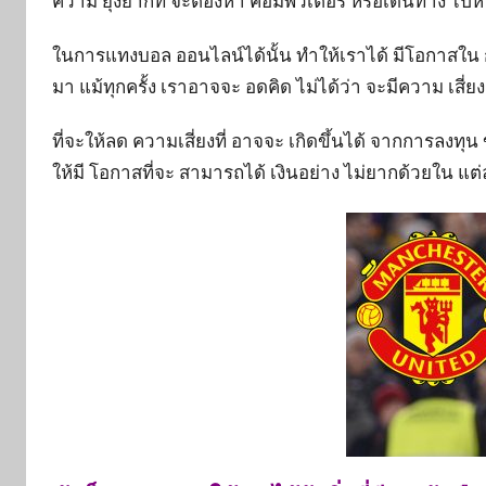
ความ ยุ่งยากที่ จะต้องหา คอมพิวเตอร์ หรือเดินทาง ไปหาท
ในการแทงบอล ออนไลน์ได้นั้น ทำให้เราได้ มีโอกาสใน การ
มา แม้ทุกครั้ง เราอาจจะ อดคิด ไม่ได้ว่า จะมีความ เสี่ยงอ
ที่จะให้ลด ความเสี่ยงที่ อาจจะ เกิดขึ้นได้ จากการลงทุ
ให้มี โอกาสที่จะ สามารถได้ เงินอย่าง ไม่ยากด้วยใน แต่ล