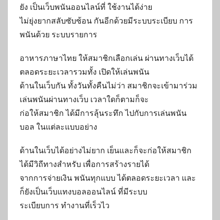
ยัง เป็นเว็บพนันออนไลน์ที่ ใช้งานได้ง่าย
ไม่ยุ่งยากสลับซับซ้อน กันอีกด้วยมีระบบระเบียบ การ
พนันด้วย ระบบรายการ
อาหารภาษาไทย ให้สมาชิกเลือกเล่น ผ่านทางเว็บได้
ตลอดระยะเวลารวมทั้ง เปิดให้เล่นพนัน
ด้านในเว็บกัน ทั้งวันทั้งคืนไม่ว่า สมาชิกจะเข้ามาร่วม
เล่นพนันผ่านทางเว็บ เวลาใดก็ตามก็จะ
ก่อให้สมาชิก ได้มีการลุ้นระทึก ไปกับการเล่นพนัน
บอล ในแต่ละแบบอย่าง
ด้านในเว็บได้อย่างไม่ยาก เย็นและก็จะก่อให้สมาชิก
ได้มีวิถีทางสำหรับ เพื่อการสร้างรายได้
จากการจ่ายเงิน พนันทุกแบบ ได้ตลอดระยะเวลา และ
ก็ยังเป็นเว็บแทงบอลออนไลน์ ที่มีระบบ
ระเบียบการ ทำงานที่เร็วไว