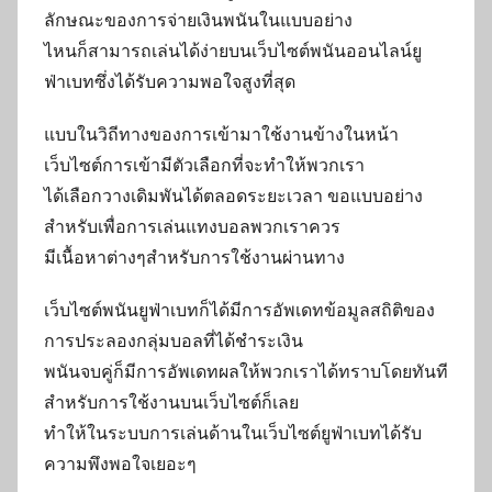
ลักษณะของการจ่ายเงินพนันในแบบอย่าง
ไหนก็สามารถเล่นได้ง่ายบนเว็บไซต์พนันออนไลน์ยู
ฟ่าเบทซึ่งได้รับความพอใจสูงที่สุด
แบบในวิถีทางของการเข้ามาใช้งานข้างในหน้า
เว็บไซต์การเข้ามีตัวเลือกที่จะทำให้พวกเรา
ได้เลือกวางเดิมพันได้ตลอดระยะเวลา ขอแบบอย่าง
สำหรับเพื่อการเล่นแทงบอลพวกเราควร
มีเนื้อหาต่างๆสำหรับการใช้งานผ่านทาง
เว็บไซต์พนันยูฟ่าเบทก็ได้มีการอัพเดทข้อมูลสถิติของ
การประลองกลุ่มบอลที่ได้ชำระเงิน
พนันจบคู่ก็มีการอัพเดทผลให้พวกเราได้ทราบโดยทันที
สำหรับการใช้งานบนเว็บไซต์ก็เลย
ทำให้ในระบบการเล่นด้านในเว็บไซต์ยูฟ่าเบทได้รับ
ความพึงพอใจเยอะๆ