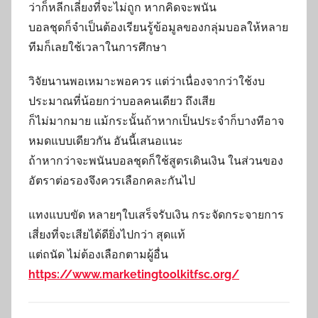
ว่าก็หลีกเลี่ยงที่จะไม่ถูก หากคิดจะพนัน
บอลชุดก็จำเป็นต้องเรียนรู้ข้อมูลของกลุ่มบอลให้หลาย
ทีมก็เลยใช้เวลาในการศึกษา
วิจัยนานพอเหมาะพอควร แต่ว่าเนื่องจากว่าใช้งบ
ประมาณที่น้อยกว่าบอลคนเดียว ถึงเสีย
ก็ไม่มากมาย แม้กระนั้นถ้าหากเป็นประจำก็บางทีอาจ
หมดแบบเดียวกัน อันนี้เสนอแนะ
ถ้าหากว่าจะพนันบอลชุดก็ใช้สูตรเดินเงิน ในส่วนของ
อัตราต่อรองจึงควรเลือกคละกันไป
แทงแบบขัด หลายๆใบเสร็จรับเงิน กระจัดกระจายการ
เสี่ยงที่จะเสียได้ดียิ่งไปกว่า สุดแท้
แต่ถนัด ไม่ต้องเลือกตามผู้อื่น
https://www.marketingtoolkitfsc.org/