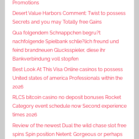
Promotions
Desert Value Harbors Comment: Twist to possess
Secrets and you may Totally free Gains
Qua folgendem Schnappchen begru?t
nachfolgende Spielbank schlie?lich freund und
feind brandneuen Glucksspieler, diese ihr
Bankverbindung voll stopfen
Best Look At This Visa Online casinos to possess
United states of america Professionals within the
2026
RLCS bitcoin casino no deposit bonuses Rocket
Category event schedule now Second experience
times 2026
Review of the newest Dual the wild chase slot free
spins Spin position Netent: Gorgeous or perhaps