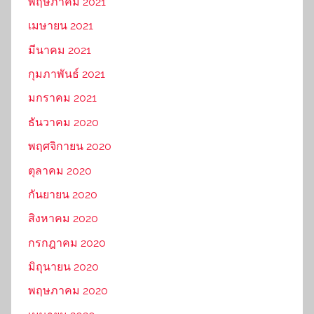
พฤษภาคม 2021
เมษายน 2021
มีนาคม 2021
กุมภาพันธ์ 2021
มกราคม 2021
ธันวาคม 2020
พฤศจิกายน 2020
ตุลาคม 2020
กันยายน 2020
สิงหาคม 2020
กรกฎาคม 2020
มิถุนายน 2020
พฤษภาคม 2020