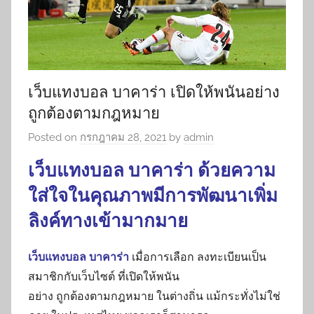
เว็บแทงบอล บาคาร่า เปิดให้พนันอย่าง
ถูกต้องตามกฎหมาย
Posted on
กรกฎาคม 28, 2021
by
admin
เว็บแทงบอล บาคาร่า ด้วยความ
ใส่ใจในคุณภาพมีการพัฒนาเพิ่ม
ลิงค์ทางเข้ามากมาย
เว็บแทงบอล บาคาร่า
เมื่อการเลือก ลงทะเบียนเป็น
สมาชิกกับเว็บไซต์ ที่เปิดให้พนัน
อย่าง ถูกต้องตามกฎหมาย ในต่างถิ่น แม้กระทั่งไม่ใช่