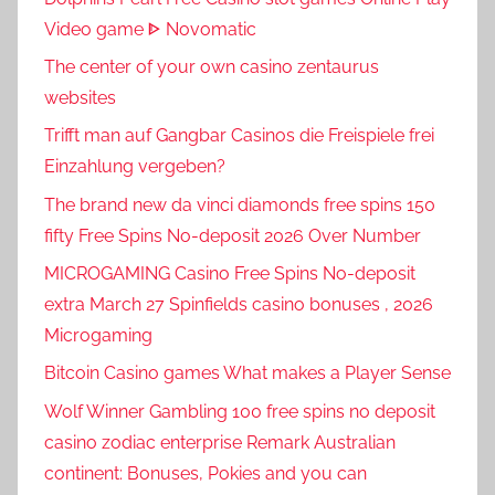
Video game ᐈ Novomatic
The center of your own casino zentaurus
websites
Trifft man auf Gangbar Casinos die Freispiele frei
Einzahlung vergeben?
The brand new da vinci diamonds free spins 150
fifty Free Spins No-deposit 2026 Over Number
MICROGAMING Casino Free Spins No-deposit
extra March 27 Spinfields casino bonuses , 2026
Microgaming
Bitcoin Casino games What makes a Player Sense
Wolf Winner Gambling 100 free spins no deposit
casino zodiac enterprise Remark Australian
continent: Bonuses, Pokies and you can