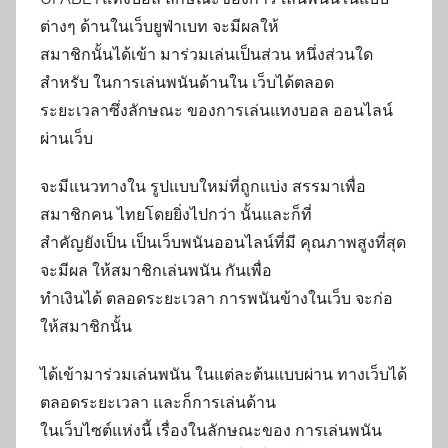
ต่างๆ ด้านในเว็บยูฟ่าเบท จะมีผลให้
สมาชิกนั้นได้เข้า มาร่วมเล่นเป็นส่วน หนึ่งส่วนใด
สำหรับ ในการเล่นพนันด้านใน เว็บได้ตลอด
ระยะเวลาซึ่งลักษณะ ของการเล่นแทงบอล ออนไลน์
ผ่านเว็บ
จะมีแนวทางใน รูปแบบใหม่ที่ถูกแบ่ง สรรมาเพื่อ
สมาชิกคน ไทยโดยยิ่งไปกว่า นั้นและก็ที่
สำคัญยังเป็น เป็นเว็บพนันออนไลน์ที่มี คุณภาพสูงที่สุด
จะมีผล ให้สมาชิกเล่นพนัน กันเพื่อ
ทำเงินได้ ตลอดระยะเวลา การพนันข้างในเว็บ จะก่อ
ให้สมาชิกนั้น
ได้เข้ามาร่วมเล่นพนัน ในแต่ละต้นแบบผ่าน ทางเว็บได้
ตลอดระยะเวลา และก็การเล่นด้าน
ในเว็บไซต์แห่งนี้ เรื่องในลักษณะของ การเล่นพนัน