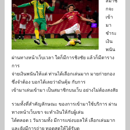
สมาชิ
กจะ
เข้า
มา
ชำระ
เงิน
พนัน
ผ่านทางหน้าเว็บเวลา ใดก็มีการชิงชัย แล้วก็มีตาราง
การ
จ่ายเงินพนันให้แด่ ท่านได้เลือกเล่นมาก มายก่ายกอง
ซึ่งจำต้อง บอกได้เลยว่ามันคุ้ม กับการ
เข้ามาเล่นเข้ามา เป็นสมาชิกบนเว็บ อย่างไม่ต้องสงสัย
รวมทั้งที่สำคัญลักษณะ ของการเข้ามาใช้บริการ ผ่าน
ทางหน้าเว็บเขา จะทำเงินให้กับผู้เล่น
ได้ตลอด 1 วันรวมทั้ง มีการแข่งบอลให้ เลือกเล่นมาก
และยังมีการถ่าย ทอดสดให้ได้รับดู