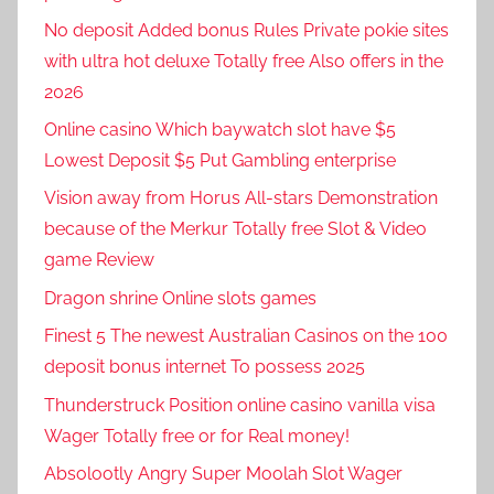
No deposit Added bonus Rules Private pokie sites
with ultra hot deluxe Totally free Also offers in the
2026
Online casino Which baywatch slot have $5
Lowest Deposit $5 Put Gambling enterprise
Vision away from Horus All-stars Demonstration
because of the Merkur Totally free Slot & Video
game Review
Dragon shrine Online slots games
Finest 5 The newest Australian Casinos on the 100
deposit bonus internet To possess 2025
Thunderstruck Position online casino vanilla visa
Wager Totally free or for Real money!
Absolootly Angry Super Moolah Slot Wager