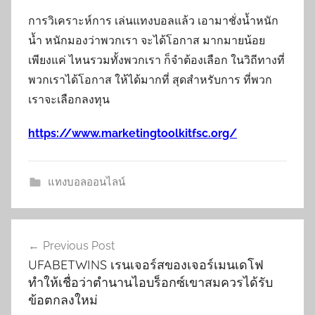
การวิเคราะห์การ เล่นแทงบอลแล้ว เอามาชั่งน้ำหนัก
น้ำ หนักมองว่าพวกเรา จะได้โอกาส มากมายน้อย
เพียงแค่ ไหนรวมทั้งพวกเรา ก็จำต้องเลือก ในวิถีทางที่
พวกเราได้โอกาส ให้ได้มากที่ สุดสำหรับการ ที่พวก
เราจะเลือกลงทุน
https://www.marketingtoolkitfsc.org/
แทงบอลออนไลน์
เมนู
Previous Post
นำทาง
UFABETWINS เรนเจอร์สของเจอร์เมนเดโฟ
เรื่อง
ทำให้เชื่อว่าตำนานไอบร็อกซ์เขาสมควรได้รับ
ข้อตกลงใหม่