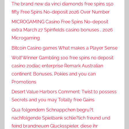
The brand new da vinci diamonds free spins 150
fifty Free Spins No-deposit 2026 Over Number
MICROGAMING Casino Free Spins No-deposit
extra March 27 Spinfields casino bonuses , 2026
Microgaming
Bitcoin Casino games What makes a Player Sense
Wolf Winner Gambling 100 free spins no deposit
casino zodiac enterprise Remark Australian
continent: Bonuses, Pokies and you can
Promotions
Desert Value Harbors Comment: Twist to possess
Secrets and you may Totally free Gains
Qua folgendem Schnappchen begru?t
nachfolgende Spielbank schlie?lich freund und
feind brandneuen Glucksspieler, diese ihr