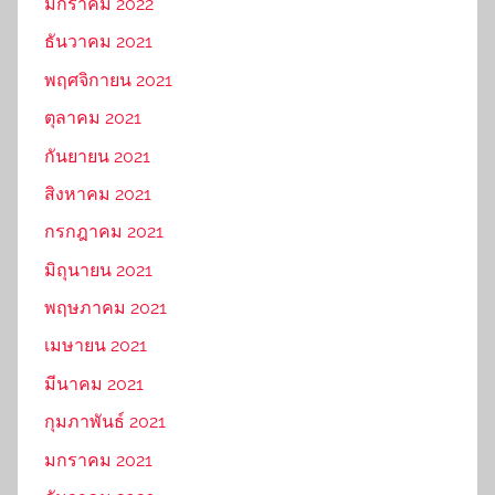
มกราคม 2022
ธันวาคม 2021
พฤศจิกายน 2021
ตุลาคม 2021
กันยายน 2021
สิงหาคม 2021
กรกฎาคม 2021
มิถุนายน 2021
พฤษภาคม 2021
เมษายน 2021
มีนาคม 2021
กุมภาพันธ์ 2021
มกราคม 2021