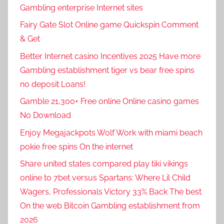
Gambling enterprise Internet sites
Fairy Gate Slot Online game Quickspin Comment
& Get
Better Internet casino Incentives 2025 Have more
Gambling establishment tiger vs bear free spins
no deposit Loans!
Gamble 21,300+ Free online Online casino games
No Download
Enjoy Megajackpots Wolf Work with miami beach
pokie free spins On the internet
Share united states compared play tiki vikings
online to 7bet versus Spartans: Where Lil Child
Wagers, Professionals Victory 33% Back The best
On the web Bitcoin Gambling establishment from
2026