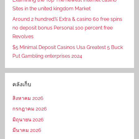
Sites in the united kingdom Market
Around 2 hundred% Extra & casino 60 free spins
no deposit bonus Personal 100 percent free
Revolves
$5 Minimal Deposit Casinos Usa Greatest 5 Buck
Put Gambling enterprises 2024
คลังเก็บ
สิงหาคม 2026
กรกฎาคม 2026
มิถุนายน 2026
มีนาคม 2026