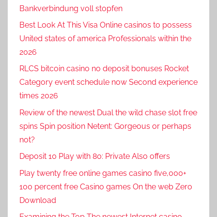
Bankverbindung voll stopfen
Best Look At This Visa Online casinos to possess
United states of america Professionals within the
2026
RLCS bitcoin casino no deposit bonuses Rocket
Category event schedule now Second experience
times 2026
Review of the newest Dual the wild chase slot free
spins Spin position Netent: Gorgeous or perhaps
not?
Deposit 10 Play with 80: Private Also offers
Play twenty free online games casino five,000+
100 percent free Casino games On the web Zero
Download
Examining the Top The newest Internet casino