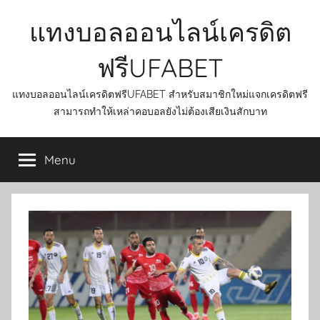
Skip
แทงบอลออนไลน์เครดิต
to
content
ฟรีUFABET
แทงบอลออนไลน์เครดิตฟรีUFABET สำหรับสมาชิกใหม่แจกเครดิตฟรี
สามารถทำให้เหล่าคอบอลยังไม่ต้องเสียเงินสักบาท
Menu