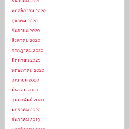
ธันวาคม 2020
พฤศจิกายน 2020
ตุลาคม 2020
กันยายน 2020
สิงหาคม 2020
กรกฎาคม 2020
มิถุนายน 2020
พฤษภาคม 2020
เมษายน 2020
มีนาคม 2020
กุมภาพันธ์ 2020
มกราคม 2020
ธันวาคม 2019