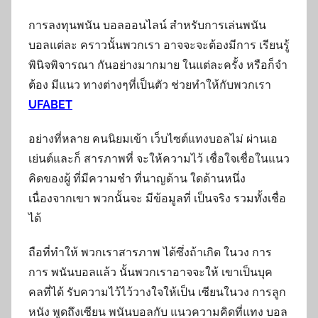
การลงทุนพนัน บอลออนไลน์ สำหรับการเล่นพนัน
บอลแต่ละ คราวนั้นพวกเรา อาจจะจะต้องมีการ เรียนรู้
พินิจพิจารณา กันอย่างมากมาย ในแต่ละครั้ง หรือก็จำ
ต้อง มีแนว ทางต่างๆที่เป็นตัว ช่วยทำให้กับพวกเรา
UFABET
อย่างที่หลาย คนนิยมเข้า เว็บไซต์แทงบอลไม่ ผ่านเอ
เย่นต์และก็ สารภาพที่ จะให้ความไว้ เชื่อใจเชื่อในแนว
คิดของผู้ ที่มีความชำ ที่นาญด้าน ใดด้านหนึ่ง
เนื่องจากเขา พวกนั้นจะ มีข้อมูลที่ เป็นจริง รวมทั้งเชื่อ
ได้
ถือที่ทำให้ พวกเราสารภาพ ได้ซึ่งถ้าเกิด ในวง การ
การ พนันบอลแล้ว นั้นพวกเราอาจจะให้ เขาเป็นบุค
คลที่ได้ รับความไว้ไว้วางใจให้เป็น เซียนในวง การลูก
หนัง พูดถึงเซียน พนันบอลกับ แนวความคิดที่แทง บอล