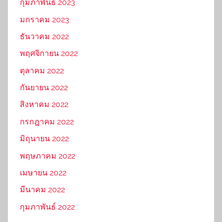
กุมภาพันธ์ 2023
มกราคม 2023
ธันวาคม 2022
พฤศจิกายน 2022
ตุลาคม 2022
กันยายน 2022
สิงหาคม 2022
กรกฎาคม 2022
มิถุนายน 2022
พฤษภาคม 2022
เมษายน 2022
มีนาคม 2022
กุมภาพันธ์ 2022