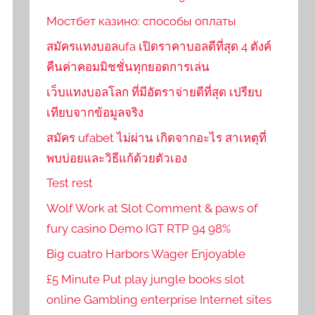
Мостбет казино: способы оплаты
สมัครแทงบอลufa เปิดราคาบอลดีที่สุด 4 ตังค์
คืนค่าคอมมิชชั่นทุกยอดการเล่น
เว็บแทงบอลโลก ที่มีอัตราจ่ายดีที่สุด เปรียบ
เทียบจากข้อมูลจริง
สมัคร ufabet ไม่ผ่าน เกิดจากอะไร สาเหตุที่
พบบ่อยและวิธีแก้ด้วยตัวเอง
Test rest
Wolf Work at Slot Comment & paws of
fury casino Demo IGT RTP 94 98%
Big cuatro Harbors Wager Enjoyable
£5 Minute Put play jungle books slot
online Gambling enterprise Internet sites