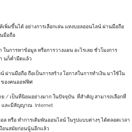
ห้เพิ่มขึ้นได้ อย่างการเลือกเล่น แทงบอลออนไลน์ ผ่านมือถือ
นมือถือ
ลา ในการหาข้อมูล หรือการวางแผน อะไรเลย ชั่วโมงการ
 นก็ค่ำมืดแล้ว
น์ ผ่านมือถือ ถือเป็นการสร้าง โอกาสในการทำเงิน มาใช้ใน
วิต ของคนออฟฟิศ
 / เป็นที่นิยมอย่างมาก ในปัจจุบัน ที่สำคัญ สามารถเลือกที่
ือ และมีสัญญาณ Internet
แทงบอล หรือ ทำการเดิมพันออนไลน์ ในรูปแบบต่างๆ ได้ตลอดเวลา
มือนสมัยก่อนนู้นอีกแล้ว