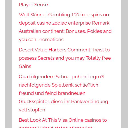
Player Sense
Wolf Winner Gambling 100 free spins no
deposit casino zodiac enterprise Remark
Australian continent: Bonuses, Pokies and
you can Promotions
Desert Value Harbors Comment: Twist to
possess Secrets and you may Totally free
Gains
Qua folgendem Schnappchen begru?t
nachfolgende Spielbank schlie?lich
freund und feind brandneuen
Glucksspieler, diese ihr Bankverbindung
voll stopfen
Best Look At This Visa Online casinos to