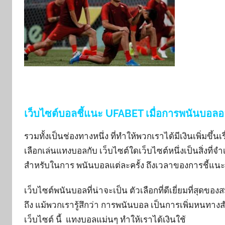
เว็บไซต์บอลชี้แนะ UFABET เมื่อการพนันบอลอ
รวมทั้งเป็นช่องทางหนึ่ง ที่ทำให้พวกเราได้มีเงินเพิ่มขึ้น
เลือกเล่นแทงบอลกับ เว็บไซต์ใดเว็บไซต์หนึ่งเป็นสิ่งที่จ
สำหรับในการ พนันบอลแต่ละครั้ง ถึงเวลาของการชี้แนะ
เว็บไซต์พนันบอลที่น่าจะเป็น ตัวเลือกที่ดีเยี่ยมที่สุดข
ถึง แม้พวกเรารู้สึกว่า การพนันบอล เป็นการเพิ่มหนทา
เว็บไซต์ นี้ แทงบอลแม่นๆ ทำให้เราได้เงินใช้