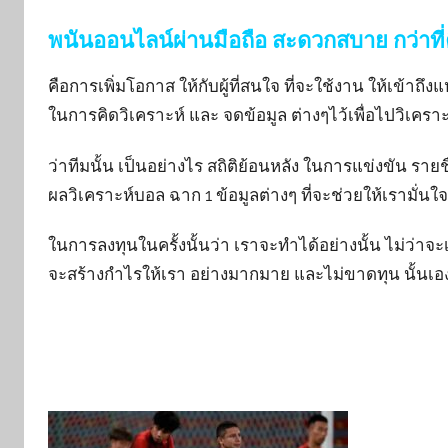
พนันออนไลน์ผ่านมือถือ สะดวกสบาย กว่าที
คือการเพิ่มโอกาส ให้กับผู้ที่สนใจ ที่จะใช้งาน ให้เข้าถึงแ
ในการคิดวิเคราะห์ และ จดข้อมูล ต่างๆไว้เพื่อไปวิเคราะ
ว่าทีมนั้น เป็นอย่างไร สถิติย้อนหลัง ในการแข่งขัน รา
ผลวิเคราะห์บอล ฉาก 1 ข้อมูลต่างๆ ที่จะช่วยให้เรามั่นใจ
ในการลงทุนในครั้งนั้นว่า เราจะทำได้อย่างนั้น ไม่ว่า
จะสร้างกำไรให้เรา อย่างมากมาย และไม่ขาดทุน นั้นเอ