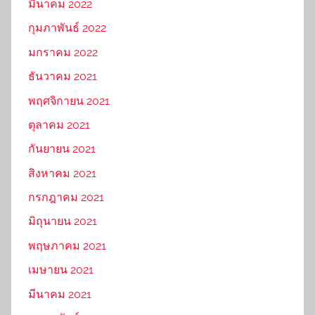
มีนาคม 2022
กุมภาพันธ์ 2022
มกราคม 2022
ธันวาคม 2021
พฤศจิกายน 2021
ตุลาคม 2021
กันยายน 2021
สิงหาคม 2021
กรกฎาคม 2021
มิถุนายน 2021
พฤษภาคม 2021
เมษายน 2021
มีนาคม 2021