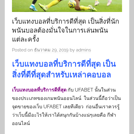
เว็บแทงบอลที่บริการดีที่สุด เป็นสิ่งที่นัก
พนันบอลต้องมั่นใจในการเล่นพนัน
แต่ละครั้ง
Posted on
ธันวาคม 29, 2019
by
admins
เว็บแทงบอลที่บริการดีที่สุด เป็น
สิ่งที่ดีที่สุดสำหรับเหล่าคอบอล
เว็บแทงบอลที่บริการดีที่สุด
กับ UFABET นั้นในส่วน
ของประเภทของเกมพนันออนไลน์ ในส่วนนี้ถือว่าเป็น
จุดขายของเว็บ UFABET เลยทีเดียว ก่อนอื่นเราควรรู้
ว่าเว็บนี้มีอะไรให้เราได้สนุกกันบ้างแน่ๆเลยคือ กีฬา
ออนไลน์