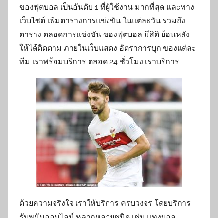
ของฟุตบอล เป็นอันดับ 1 ที่ผู้ใช้งาน มากที่สุด และทาง
เว็บไซต์ เพิ่มตารางการแข่งขัน ในแต่ละวัน รวมถึง
ตาราง ตลอดการแข่งขัน ของฟุตบอล มีสิติ ย้อนหลัง
ให้ได้ติดตาม ภายในเว็บแสดง อัตราการบุก ของแต่ละ
ทีม เราพร้อมบริการ ตลอด 24 ชั่วโมง เราบริการ
ด้วยความจริงใจ เราให้บริการ ครบวงจร โดยบริการ
รับพนันออนไลน์ หลากหลายชนิด เช่น แทงบอล