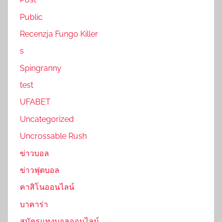
Public
Recenzja Fungo Killer
s
Spingranny
test
UFABET
Uncategorized
Uncrossable Rush
ข่าวบอล
ข่าวฟุตบอล
คาสิโนออนไลน์
บาคาร่า
สมัครแทงบอลออนไลน์