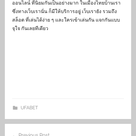
ออนไลน์ ที่นิยมกันเป็นอย่างมาก ในเมืองไทยบ้านเรา
ซึ่งทางเว็บเรานั่น ก็มีให้บริการอยู่ เว็บเรายัง รวมถึง
สล็อต ที่เล่นได้ง่าย ๆ และใครเข้าเล่นกัน แจกกันแบบ
จุใจ กันเลยทีเดียว
UFABET
เมนู
Previous Post