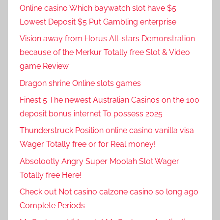
Online casino Which baywatch slot have $5
Lowest Deposit $5 Put Gambling enterprise
Vision away from Horus All-stars Demonstration
because of the Merkur Totally free Slot & Video
game Review
Dragon shrine Online slots games
Finest 5 The newest Australian Casinos on the 100
deposit bonus internet To possess 2025
Thunderstruck Position online casino vanilla visa
Wager Totally free or for Real money!
Absolootly Angry Super Moolah Slot Wager
Totally free Here!
Check out Not casino calzone casino so long ago
Complete Periods