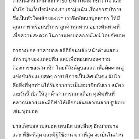
ดำเนินงาน มามากกว่า 10 ปี ทำให้สมาชิกไว้ใจ และ
มั่นใจ ในเว็บไซน์ของเรา เรามุ่งเน้น เรื่องการบริการ
ซึ่งเป็นหัวใจหลักของเรา เราจึงพัฒนาบุคลากร ให้มี
คุณภาพ พร้อมบริการ ลูกค้าทุกท่าน อย่างทันท่วงที
เพื่อความสะดวก ในการแทงบอลออนไลน์ โดยอัพเดท
ตารางบอล ราคาบอล สถิติย้อนหลัง หน้าต่างแสดง
อัตราบุกของแต่ละทีม และเพื่อตอบสนองความ
ต้องการของสมาชิก โดยมีลิงค์ดูบอลสด เพื่อติดตามคู่
แข่งขันกับแบบสดๆ การบริการเป็นเลิศ มั่นคง ฉับไว
คือสิ่งที่ทุกท่านได้รับจากการเป็นสมาชิกกับเรา สมัคร
เลยวันนี้ เปิดให้ลูกค้าสามารถมาเลือก คู่เดิมพันที่
หลากหลาย และมีกีฬาให้เลือกเล่นหลายหลาย รูปแบบ
เช่น ฟุตบอล
บาสเก็ตบอล เบสบอล เทนนิส และอื่นๆ อีกมากมาย
และ ที่ฮิตที่สุด และมีผู้ใช้งาน มากที่สุด จะเป็นในส่วน