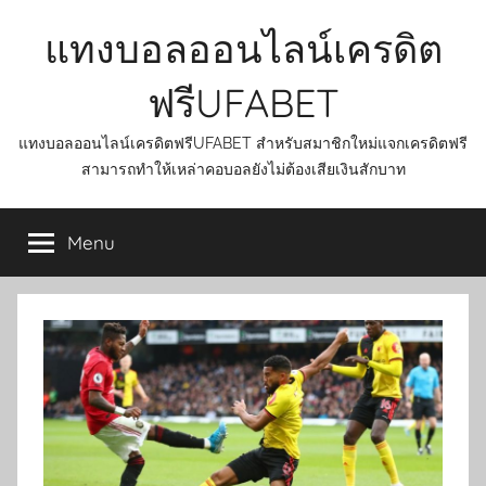
Skip
แทงบอลออนไลน์เครดิต
to
content
ฟรีUFABET
แทงบอลออนไลน์เครดิตฟรีUFABET สำหรับสมาชิกใหม่แจกเครดิตฟรี
สามารถทำให้เหล่าคอบอลยังไม่ต้องเสียเงินสักบาท
Menu