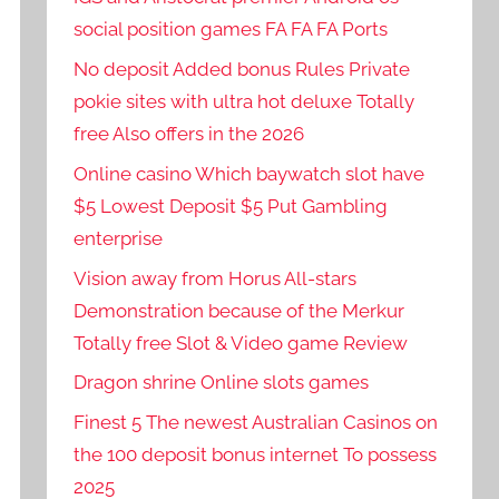
social position games FA FA FA Ports
No deposit Added bonus Rules Private
pokie sites with ultra hot deluxe Totally
free Also offers in the 2026
Online casino Which baywatch slot have
$5 Lowest Deposit $5 Put Gambling
enterprise
Vision away from Horus All-stars
Demonstration because of the Merkur
Totally free Slot & Video game Review
Dragon shrine Online slots games
Finest 5 The newest Australian Casinos on
the 100 deposit bonus internet To possess
2025