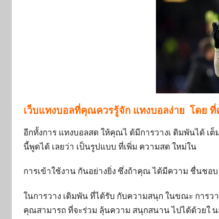
เว็บแทงบอลที่คุณควรรู้จัก แทงบอลง่าย โดย ที
อีกทั้งการ แทงบอลสด ให้คุณไ ด้มีการวางเ ดิมพันได้ เต็ม
นี้พูดได้ เลยว่า เป็นรูปแบบ ที่เพิ่ม ความสด ใหม่ใน
การเข้าใช้งาน กันอย่างยิ่ง ซึ่งถ้าคุณ ได้มีความ ชื่นชอ
ในการวาง เดิมพัน ที่ได้รับ กับความสนุก ในขณะ การวาง เ
คุณสามารถ ที่จะร่วม ลุ้นความ สนุกสนาน ไปได้ด้วยใ นกา