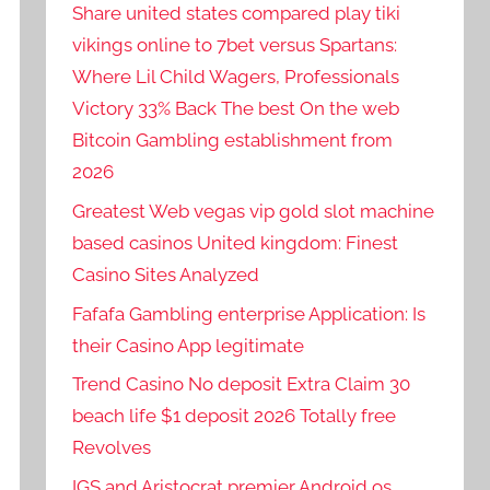
Share united states compared play tiki
vikings online to 7bet versus Spartans:
Where Lil Child Wagers, Professionals
Victory 33% Back The best On the web
Bitcoin Gambling establishment from
2026
Greatest Web vegas vip gold slot machine
based casinos United kingdom: Finest
Casino Sites Analyzed
Fafafa Gambling enterprise Application: Is
their Casino App legitimate
Trend Casino No deposit Extra Claim 30
beach life $1 deposit 2026 Totally free
Revolves
IGS and Aristocrat premier Android os