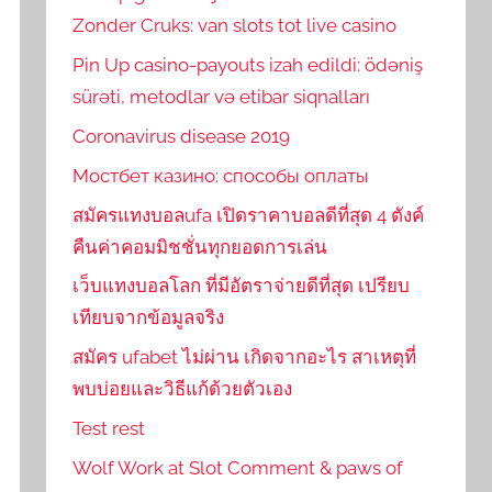
Zonder Cruks: van slots tot live casino
Pin Up casino-payouts izah edildi: ödəniş
sürəti, metodlar və etibar siqnalları
Coronavirus disease 2019
Мостбет казино: способы оплаты
สมัครแทงบอลufa เปิดราคาบอลดีที่สุด 4 ตังค์
คืนค่าคอมมิชชั่นทุกยอดการเล่น
เว็บแทงบอลโลก ที่มีอัตราจ่ายดีที่สุด เปรียบ
เทียบจากข้อมูลจริง
สมัคร ufabet ไม่ผ่าน เกิดจากอะไร สาเหตุที่
พบบ่อยและวิธีแก้ด้วยตัวเอง
Test rest
Wolf Work at Slot Comment & paws of