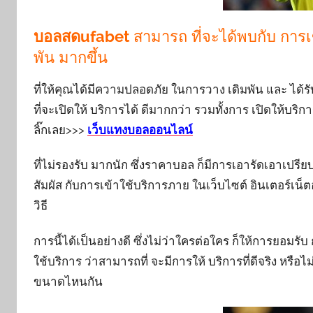
บอลสดufabet
สามารถ ที่จะได้พบกับ การเ
พัน มากขึ้น
ที่ให้คุณได้มีความปลอดภัย ในการวาง เดิมพัน และ ได้ร
ที่จะเปิดให้ บริการได้ ดีมากกว่า รวมทั้งการ เปิดให้บริ
ลิ๊กเลย>>>
เว็บแทงบอลออนไลน์
ที่ไม่รองรับ มากนัก ซึ่งราคาบอล ก็มีการเอารัดเอาเปรีย
สัมผัส กับการเข้าใช้บริการภาย ในเว็บไซต์ อินเตอร์เ
วิธี
การนี้ได้เป็นอย่างดี ซึ่งไม่ว่าใครต่อใคร ก็ให้การยอมรับ 
ใช้บริการ ว่าสามารถที่ จะมีการให้ บริการที่ดีจริง หร
ขนาดไหนกัน