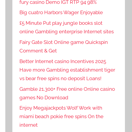
fury casino Demo IGT RTP 94 98%
Big cuatro Harbors Wager Enjoyable
£5 Minute Put play jungle books slot
online Gambling enterprise Internet sites
Fairy Gate Slot Online game Quickspin
Comment & Get
Better Internet casino Incentives 2025
Have more Gambling establishment tiger
vs bear free spins no deposit Loans!
Gamble 21,300+ Free online Online casino
games No Download
Enjoy Megajackpots Wolf Work with
miami beach pokie free spins On the
internet