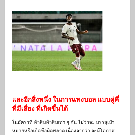
และอีกสิ่งหนึ่ง ในการแทงบอล แบบคู่คี่
ที่มีเสี่ยง ที่เกิดขึ้นได้
ในอัตราที่ ห้าสิบห้าสิบเท่า ๆ กัน ไม่ว่าจะ บรรลุเป้า
หมายหรือเกิดข้อผิดพลาด เนื่องจากว่า จะมีโอกาส