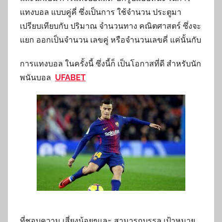
แทงบอล แบบคู่คี่ ซึ่งเป็นการ ใช้จำนวน ประตูมา
เปรียบเทียบกับ ปริมาณ จำนวนทาง คณิตศาสตร์ ซึ่งจะ
แยก ออกเป็นจำนวน เลขคู่ หรือจำนวนเลขคี่ แค่นั้นกับ
การแทงบอล ในครั้งนี้ ซึ่งนี้ก็ เป็นโอกาสที่ดี สำหรับนัก
พนันบอล
UFABET
ที่ชอบความ เสี่ยงน้อยๆและ สามารถบรรลุ เป้าหมาย