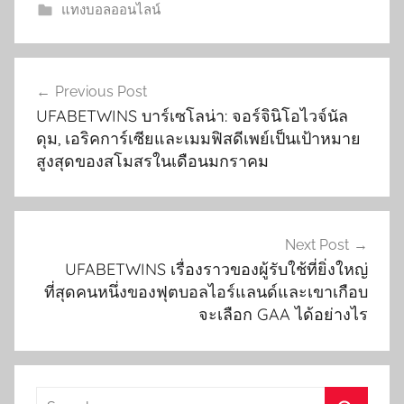
แทงบอลออนไลน์
เมนู
Previous Post
นำทาง
UFABETWINS บาร์เซโลน่า: จอร์จินิโอไวจ์นัล
เรื่อง
ดุม, เอริคการ์เซียและเมมฟิสดีเพย์เป็นเป้าหมาย
สูงสุดของสโมสรในเดือนมกราคม
Next Post
UFABETWINS เรื่องราวของผู้รับใช้ที่ยิ่งใหญ่
ที่สุดคนหนึ่งของฟุตบอลไอร์แลนด์และเขาเกือบ
จะเลือก GAA ได้อย่างไร
Search