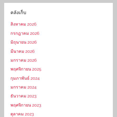
คลังเก็บ
สิงหาคม 2026
กรกฎาคม 2026
มิถุนายน 2026
มีนาคม 2026
มกราคม 2026
พฤศจิกายน 2025
กุมภาพันธ์ 2024
มกราคม 2024
ธันวาคม 2023
พฤศจิกายน 2023
ตุลาคม 2023