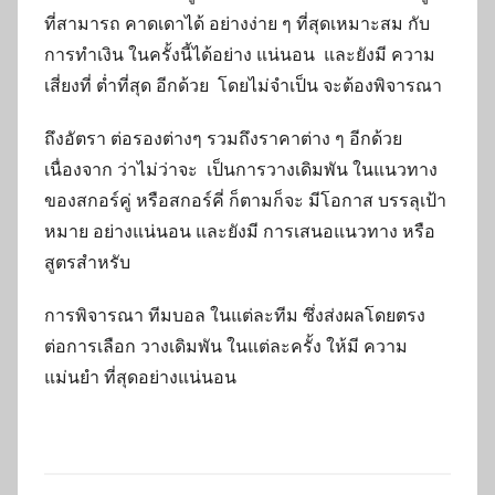
ที่สามารถ คาดเดาได้ อย่างง่าย ๆ ที่สุดเหมาะสม กับ
การทำเงิน ในครั้งนี้ได้อย่าง แน่นอน และยังมี ความ
เสี่ยงที่ ต่ำที่สุด อีกด้วย โดยไม่จำเป็น จะต้องพิจารณา
ถึงอัตรา ต่อรองต่างๆ รวมถึงราคาต่าง ๆ อีกด้วย
เนื่องจาก ว่าไม่ว่าจะ
เป็นการวางเดิมพัน ในแนวทาง
ของสกอร์คู่ หรือสกอร์คี่ ก็ตามก็จะ มีโอกาส บรรลุเป้า
หมาย อย่างแน่นอน และยังมี การเสนอแนวทาง หรือ
สูตรสำหรับ
การพิจารณา ทีมบอล ในแต่ละทีม ซึ่งส่งผลโดยตรง
ต่อการเลือก วางเดิมพัน ในแต่ละครั้ง ให้มี ความ
แม่นยำ ที่สุดอย่างแน่นอน