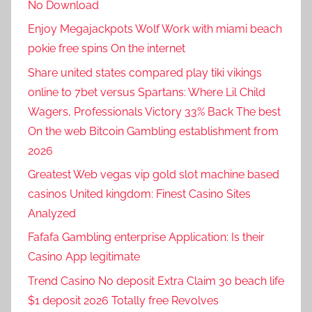
No Download
Enjoy Megajackpots Wolf Work with miami beach
pokie free spins On the internet
Share united states compared play tiki vikings
online to 7bet versus Spartans: Where Lil Child
Wagers, Professionals Victory 33% Back The best
On the web Bitcoin Gambling establishment from
2026
Greatest Web vegas vip gold slot machine based
casinos United kingdom: Finest Casino Sites
Analyzed
Fafafa Gambling enterprise Application: Is their
Casino App legitimate
Trend Casino No deposit Extra Claim 30 beach life
$1 deposit 2026 Totally free Revolves