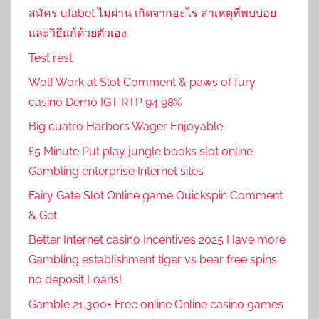
สมัคร ufabet ไม่ผ่าน เกิดจากอะไร สาเหตุที่พบบ่อย
และวิธีแก้ด้วยตัวเอง
Test rest
Wolf Work at Slot Comment & paws of fury
casino Demo IGT RTP 94 98%
Big cuatro Harbors Wager Enjoyable
£5 Minute Put play jungle books slot online
Gambling enterprise Internet sites
Fairy Gate Slot Online game Quickspin Comment
& Get
Better Internet casino Incentives 2025 Have more
Gambling establishment tiger vs bear free spins
no deposit Loans!
Gamble 21,300+ Free online Online casino games