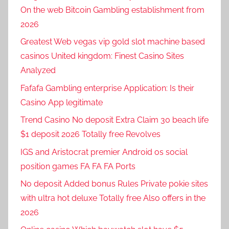
On the web Bitcoin Gambling establishment from
2026
Greatest Web vegas vip gold slot machine based
casinos United kingdom: Finest Casino Sites
Analyzed
Fafafa Gambling enterprise Application: Is their
Casino App legitimate
Trend Casino No deposit Extra Claim 30 beach life
$1 deposit 2026 Totally free Revolves
IGS and Aristocrat premier Android os social
position games FA FA FA Ports
No deposit Added bonus Rules Private pokie sites
with ultra hot deluxe Totally free Also offers in the
2026