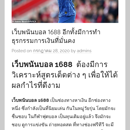
เว็บพนันบอล 1688 อีกทั้งมีการทำ
ธุรกรรมการเงินที่มั่นคง
Posted on
กรกฎาคม 28, 2020
by
admins
เว็บพนันบอล 1688
ต้องมีการ
วิเคราะห์สูตรเด็ดต่าง ๆ เพื่อให้ได้
ผลกำไรที่ดีงาม
เว็บพนันบอล 1688
เป็นช่องทางหาเงิน อีกช่องทาง
หนึ่ง ซึ่งกำลังเป็นที่นิยมเล่น กันในหมู่วัยรุ่น โดยมักจะ
ชื่นชอบ ในกีฬาฟุตบอล เป็นทุนเดิมอยู่แล้ว จึงมักจะ
ชอบ ดูการแข่งขัน ถ่ายทอดสด ที่ทางช่องฟรีทีวี
จะมี