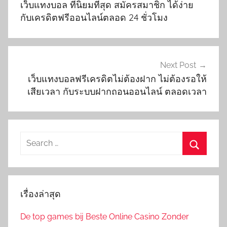
เว็บแทงบอล ที่นิยมที่สุด สมัครสมาชิก ได้ง่าย
เรื่อง
กับเครดิตฟรีออนไลน์ตลอด 24 ชั่วโมง
Next Post
เว็บแทงบอลฟรีเครดิตไม่ต้องฝาก ไม่ต้องรอให้
เสียเวลา กับระบบฝากถอนออนไลน์ ตลอดเวลา
Search
for:
Search
เรื่องล่าสุด
De top games bij Beste Online Casino Zonder