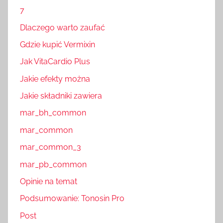
7
Dlaczego warto zaufać
Gdzie kupić Vermixin
Jak VitaCardio Plus
Jakie efekty można
Jakie składniki zawiera
mar_bh_common
mar_common
mar_common_3
mar_pb_common
Opinie na temat
Podsumowanie: Tonosin Pro
Post