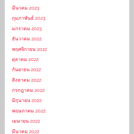
มีนาคม 2023
กุมภาพันธ์ 2023
มกราคม 2023
ธันวาคม 2022
พฤศจิกายน 2022
ตุลาคม 2022
กันยายน 2022
สิงหาคม 2022
กรกฎาคม 2022
มิถุนายน 2022
พฤษภาคม 2022
เมษายน 2022
มีนาคม 2022