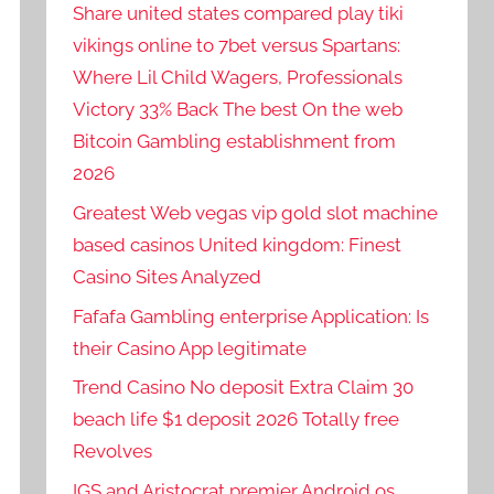
Share united states compared play tiki
vikings online to 7bet versus Spartans:
Where Lil Child Wagers, Professionals
Victory 33% Back The best On the web
Bitcoin Gambling establishment from
2026
Greatest Web vegas vip gold slot machine
based casinos United kingdom: Finest
Casino Sites Analyzed
Fafafa Gambling enterprise Application: Is
their Casino App legitimate
Trend Casino No deposit Extra Claim 30
beach life $1 deposit 2026 Totally free
Revolves
IGS and Aristocrat premier Android os