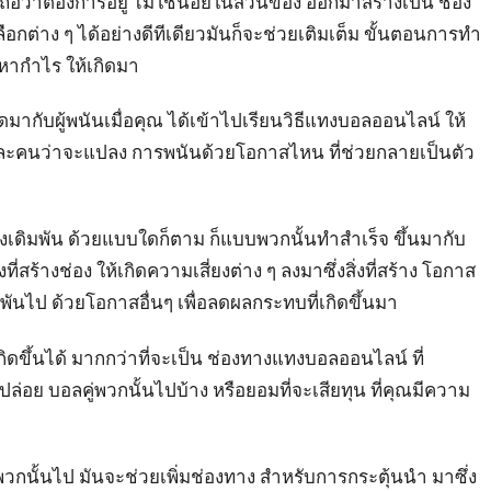
งถือว่าต้องการอยู่ ไม่ใช่น้อยในส่วนของ ออกมาสร้างเป็น ช่อง
ลือกต่าง ๆ ได้อย่างดีทีเดียวมันก็จะช่วยเติมเต็ม ขั้นตอนการทำ
รหากำไร ให้เกิดมา
ิดมากับผู้พนันเมื่อคุณ ได้เข้าไปเรียนวิธีแทงบอลออนไลน์ ให้
 แต่ละคนว่าจะแปลง การพนันด้วยโอกาสไหน ที่ช่วยกลายเป็นตัว
อกวางเดิมพัน ด้วยแบบใดก็ตาม ก็แบบพวกนั้นทำสำเร็จ ขึ้นมากับ
ที่สร้างช่อง ให้เกิดความเสี่ยงต่าง ๆ ลงมาซึ่งสิ่งที่สร้าง โอกาส
ดิมพันไป ด้วยโอกาสอื่นๆ เพื่อลดผลกระทบที่เกิดขึ้นมา
เกิดขึ้นได้ มากกว่าที่จะเป็น ช่องทางแทงบอลออนไลน์ ที่
อย บอลคู่พวกนั้นไปบ้าง หรือยอมที่จะเสียทุน ที่คุณมีความ
พวกนั้นไป มันจะช่วยเพิ่มช่องทาง สำหรับการกระตุ้นนำ มาซึ่ง