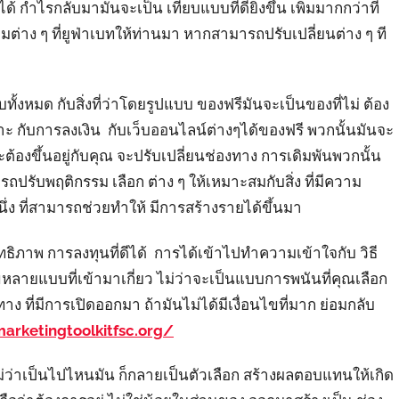
 กำไรกลับมามันจะเป็น เทียบแบบที่ดียิ่งขึ้น เพิ่มมากกว่าที่
มต่าง ๆ ที่ยูฟ่าเบทให้ท่านมา หากสามารถปรับเปลี่ยนต่าง ๆ ที
ั้งหมด กับสิ่งที่ว่าโดยรูปแบบ ของฟรีมันจะเป็นของที่ไม่ ต้อง
ะ กับการลงเงิน กับเว็บออนไลน์ต่างๆได้ของฟรี พวกนั้นมันจะ
ะต้องขึ้นอยู่กับคุณ จะปรับเปลี่ยนช่องทาง การเดิมพันพวกนั้น
ถปรับพฤติกรรม เลือก ต่าง ๆ ให้เหมาะสมกับสิ่ง ที่มีความ
นึ่ง ที่สามารถช่วยทำให้ มีการสร้างรายได้ขึ้นมา
ิทธิภาพ การลงทุนที่ดีได้ การได้เข้าไปทำความเข้าใจกับ วิธี
ขหลายแบบที่เข้ามาเกี่ยว ไม่ว่าจะเป็นแบบการพนันที่คุณเลือก
 ที่มีการเปิดออกมา ถ้ามันไม่ได้มีเงื่อนไขที่มาก ย่อมกลับ
arketingtoolkitfsc.org/
 ไม่ว่าเป็นไปไหนมัน ก็กลายเป็นตัวเลือก สร้างผลตอบแทนให้เกิด