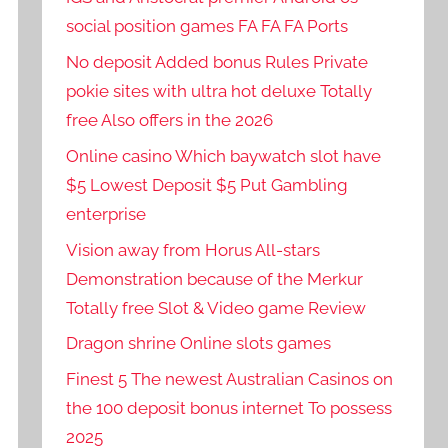
social position games FA FA FA Ports
No deposit Added bonus Rules Private
pokie sites with ultra hot deluxe Totally
free Also offers in the 2026
Online casino Which baywatch slot have
$5 Lowest Deposit $5 Put Gambling
enterprise
Vision away from Horus All-stars
Demonstration because of the Merkur
Totally free Slot & Video game Review
Dragon shrine Online slots games
Finest 5 The newest Australian Casinos on
the 100 deposit bonus internet To possess
2025