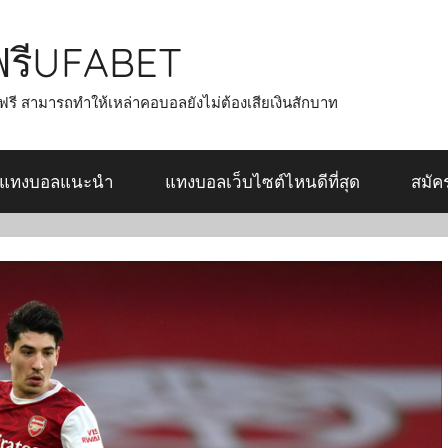
ฟรีUFABET
 สามารถทำให้เหล่าคอบอลยังไม่ต้องเสียเงินสักบาท
บแทงบอลแนะนำ
แทงบอลเว็บไซต์ไหนดีที่สุด
สมัค