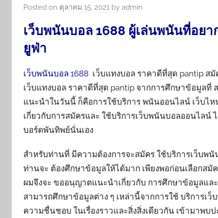
Posted on
ตุลาคม 15, 2021
by
admin
เว็บพนันบอล 1688 ผู้เล่นพนันที่อยา
ยูฟ่า
เว็บพนันบอล 1688
เว็บแทงบอล ราคาดีที่สุด pantip สมั
เว็บแทงบอล ราคาดีที่สุด pantip จากการศึกษาข้อมูลที
แนะนำในวันนี้ ก็คือการใช้บริการ พนันออนไลน์ เว็บไหนดี
เกี่ยวกับการสมัครและ ใช้บริการเว็บพนันบอลออนไลน์ ไ
บอร์ดพันทิพย์นั่นเอง
สำหรับท่านที่ มีความต้องการจะสมัคร ใช้บริการเว็บพนันบ
ท่านจะ ต้องศึกษาข้อมูลให้ได้มาก เพียงพอก่อนเลือกสมัคร
ผมจึงจะ ขออนุญาตแนะนำเกี่ยวกับ การศึกษาข้อมูลและ
สามารถศึกษาข้อมูลต่าง ๆ เหล่านี้จากการใช้ บริการเว็บพันท
ความชื่นชอบ ในเรื่องราวและสิ่งสิ่งเดียวกัน เข้ามาพบ