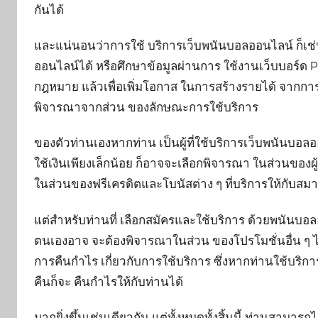
กันได้
และแน่นอนว่าการใช้ บริการเว็บพนันบอลออนไลน์ ก็เช
ออนไลน์ได้ หรือศึกษาข้อมูลผ่านการ ใช้งานเว็บบอร์ด P
กฎหมาย แล้วเพื่อเพิ่มโอกาส ในการสร้างรายได้ จากกา
พิจารณาจากส่วน ของลักษณะการใช้บริการ
ของตัวท่านเองหากท่าน เป็นผู้ที่ใช้บริการเว็บพนันบอ
ใช้เงินเพียงเล็กน้อย ก็อาจจะเลือกพิจารณา ในส่วนของผู
ในส่วนของฟรีเครดิตและโบนัสต่าง ๆ ที่บริการให้กับสมา
แต่สำหรับท่านที่ เลือกสมัครและใช้บริการ ด้วยพนันบอลอ
ตนเองอาจ จะต้องพิจารณาในส่วน ของโปรโมชั่นอื่น ๆ ไม่
การคืนกำไร เกี่ยวกับการใช้บริการ ซึ่งหากท่านใช้บริ
คืนก็จะ คืนกำไรให้กับท่านได้
มากยิ่งขึ้นเช่นเดียวกัน แต่ทั้งหมดทั้งสิ้นนี้ ท่านสามาร