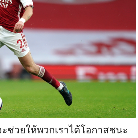
่จะช่วยให้พวกเราได้โอกาสชนะ