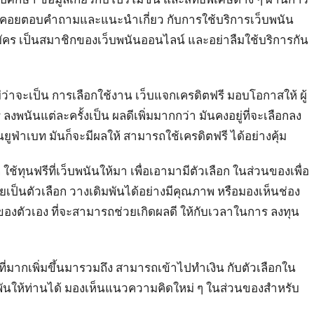
มา คอยตอบคำถามและแนะนำเกี่ยว กับการใช้บริการเว็บพนัน
สมัคร เป็นสมาชิกของเว็บพนันออนไลน์ และอย่าลืมใช้บริการกัน
ม่ว่าจะเป็น การเลือกใช้งาน เว็บแจกเครดิตฟรี มอบโอกาสให้ ผู้
นันแต่ละครั้งเป็น ผลดีเพิ่มมากกว่า มันคงอยู่ที่จะเลือกลง
ูฟ่าเบท มันก็จะมีผลให้ สามารถใช้เครดิตฟรี ได้อย่างคุ้ม
ช้ทุนฟรีที่เว็บพนันให้มา เพื่อเอามามีตัวเลือก ในส่วนของเพื่อ
ายเป็นตัวเลือก วางเดิมพันได้อย่างมีคุณภาพ หรือมองเห็นช่อง
ของตัวเอง ที่จะสามารถช่วยเกิดผลดี ให้กับเวลาในการ ลงทุน
น ที่มากเพิ่มขึ้นมารวมถึง สามารถเข้าไปทำเงิน กับตัวเลือกใน
มพันให้ท่านได้ มองเห็นแนวความคิดใหม่ ๆ ในส่วนของสำหรับ