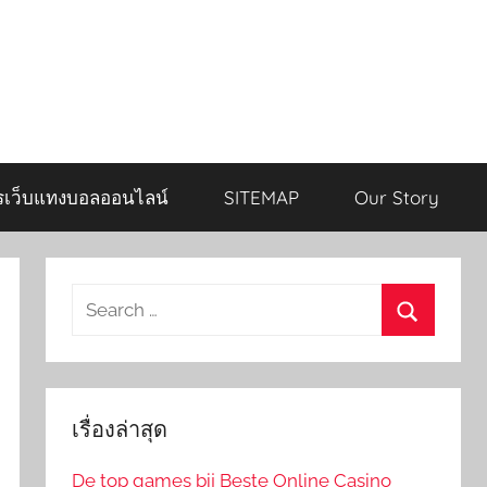
รเว็บแทงบอลออนไลน์
SITEMAP
Our Story
Search
for:
Search
เรื่องล่าสุด
De top games bij Beste Online Casino