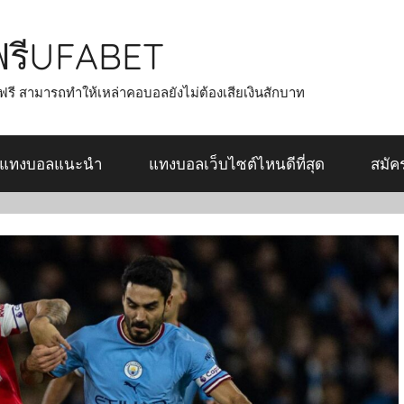
ฟรีUFABET
 สามารถทำให้เหล่าคอบอลยังไม่ต้องเสียเงินสักบาท
บแทงบอลแนะนำ
แทงบอลเว็บไซต์ไหนดีที่สุด
สมัค