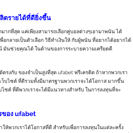
รายได้ที่ดียิ่งขึ้น
มากที่สุด แค่เพียงสามารถเลือกคู่บอลต่างๆเอามาพนัน ได้
่อกลายเป็นตัวเลือก วิธีทำเงินให้ กับผู้พนัน ที่อยากได้อยากได้
น์ มันช่วยคุณได้ ในด้านของการระบายความเครียดดี
ต์ใต้ตรงกับ ของจำเป็นสูงที่สุด ufabet ฟรีเครดิต ถ้าหากพวกเรา
เว็บไซต์ ที่ดีรวมทั้งมีมาตรฐานพวกเราจะได้โอกาส มากขึ้น
ไซต์ ที่ดีพวกเราจะได้มีแนวทางสำหรับ ในการลงทุนที่จะ
ารของ ufabet
ให้พวกเราได้โอกาสที่ดี สำหรับเพื่อการลงทุนในแต่ละครั้ง