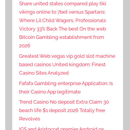
Share united states compared play tiki
vikings online to 7bet versus Spartans:
Where Lil Child Wagers, Professionals
Victory 33% Back The best On the web
Bitcoin Gambling establishment from
2026
Greatest Web vegas vip gold slot machine
based casinos United kingdom: Finest
Casino Sites Analyzed
Fafafa Gambling enterprise Application: Is
their Casino App legitimate
Trend Casino No deposit Extra Claim 30
beach life $1 deposit 2026 Totally free
Revolves
IGS and Aristocrat premier Android os