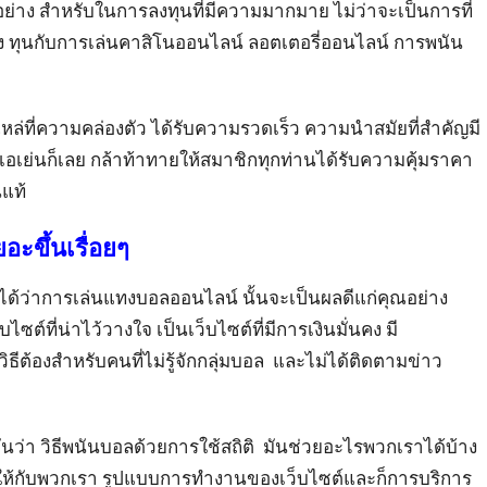
อย่าง สำหรับในการลงทุนที่มีความมากมาย ไม่ว่าจะเป็นการที่
 ทุนกับการเล่นคาสิโนออนไลน์ ลอตเตอรี่ออนไลน์ การพนัน
ล่ที่ความคล่องตัว ได้รับความรวดเร็ว ความนำสมัยที่สำคัญมี
นเอเย่นก็เลย กล้าท้าทายให้สมาชิกทุกท่านได้รับความคุ้มราคา
่แท้
อะขึ้นเรื่อยๆ
บได้ว่าการเล่นแทงบอลออนไลน์ นั้นจะเป็นผลดีแก่คุณอย่าง
ซต์ที่น่าไว้วางใจ เป็นเว็บไซต์ที่มีการเงินมั่นคง มี
ีต้องสำหรับคนที่ไม่รู้จักกลุ่มบอล และไม่ได้ติดตามข่าว
ันว่า วิธีพนันบอลด้วยการใช้สถิติ มันช่วยอะไรพวกเราได้บ้าง
ีให้กับพวกเรา รูปแบบการทำงานของเว็บไซต์และก็การบริการ