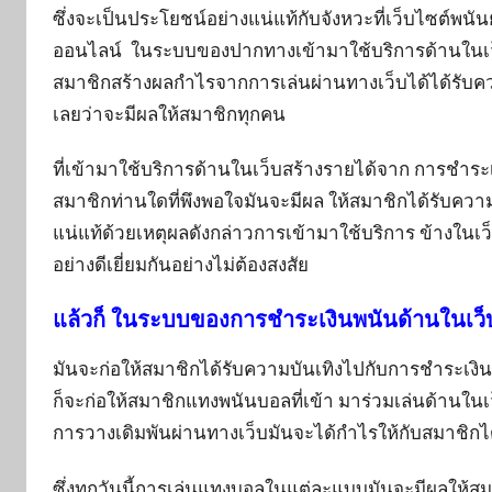
ซึ่งจะเป็นประโยชน์อย่างแน่แท้กับจังหวะที่เว็บไซต์พ
ออนไลน์ ในระบบของปากทางเข้ามาใช้บริการด้านในเว็บเป
สมาชิกสร้างผลกำไรจากการเล่นผ่านทางเว็บได้ได้รับควา
เลยว่าจะมีผลให้สมาชิกทุกคน
ที่เข้ามาใช้บริการด้านในเว็บสร้างรายได้จาก การชำระ
สมาชิกท่านใดที่พึงพอใจมันจะมีผล ให้สมาชิกได้รับคว
แน่แท้ด้วยเหตุผลดังกล่าวการเข้ามาใช้บริการ ข้างในเว็บ
อย่างดีเยี่ยมกันอย่างไม่ต้องสงสัย
แล้วก็ ในระบบของการชำระเงินพนันด้านในเว็
มันจะก่อให้สมาชิกได้รับความบันเทิงไปกับการชำระเงินพน
ก็จะก่อให้สมาชิกแทงพนันบอลที่เข้า มาร่วมเล่นด้านในเ
การวางเดิมพันผ่านทางเว็บมันจะได้กำไรให้กับสมาชิกได
ซึ่งทุกวันนี้การเล่นแทงบอลในแต่ละแบบมันจะมีผลให้ส