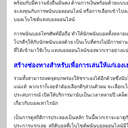
พร้อมกับมีความยั่งยืนมั่นคง ด้านการเงินพร้อมด้วยแบบ
จะลงทุนกับการพนันบอลออนไลน์ หรือการเลือกเข้าไปลง
บอลเว็บไซต์แทงบอลออนไลน์
การพนันบอลโทรศัพท์มือถือ ทำให้นักพนันบอลทั้งหลายแห
โปรดีๆให้กับนักพนันบอลด้วย เป็นเว็บที่ตรงไม่มีการผ่า
ที่ได้เข้ามาใช้เว็บ แทงบอลออนไลน์ของพวกเราอย่างแน
สร้างช่องทางสำหรับเพื่อการเล่นให้แก่เองเย
รวมทั้งสามารถลดจุดบกพร่องให้ชราเองได้อีกด้วยซึ่งนั
แน่แท้ พวกเราก็เลยจำต้องเลือกดีๆส่วนตัวผม จะเลือกเว็บไ
ประสบการณ์ เปิดให้บริการมานับเป็นเวลาหลายปี เคล็ดวิธ
เกี่ยวกับบอลเท่าไรนัก
เป็นการดูสถิติการประลองเป็นหลัก วันนี้พวกเราจะมาดูก
ประการแรกเลย สถิติบอลที่เว็บไซต์พนันบอลออนไลน์ม