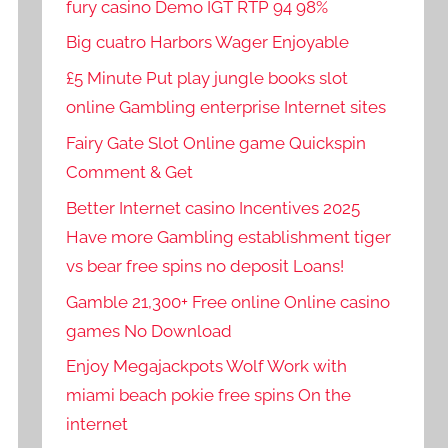
fury casino Demo IGT RTP 94 98%
Big cuatro Harbors Wager Enjoyable
£5 Minute Put play jungle books slot
online Gambling enterprise Internet sites
Fairy Gate Slot Online game Quickspin
Comment & Get
Better Internet casino Incentives 2025
Have more Gambling establishment tiger
vs bear free spins no deposit Loans!
Gamble 21,300+ Free online Online casino
games No Download
Enjoy Megajackpots Wolf Work with
miami beach pokie free spins On the
internet