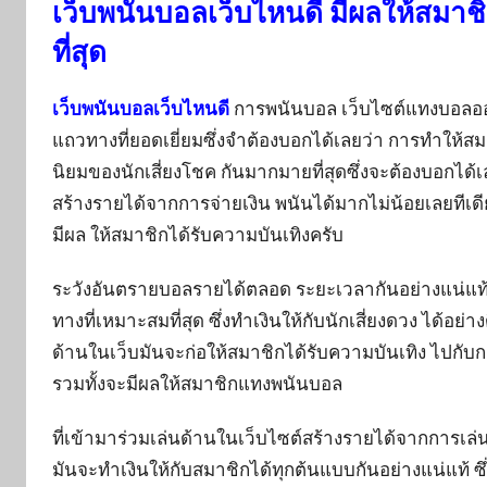
เว็บพนันบอลเว็บไหนดี มีผลให้สมาชิ
ที่สุด
เว็บพนันบอลเว็บไหนดี
การพนันบอล เว็บไซต์แทงบอลออ
แถวทางที่ยอดเยี่ยมซึ่งจำต้องบอกได้เลยว่า การทำให้ส
นิยมของนักเสี่ยงโชค กันมากมายที่สุดซึ่งจะต้องบอกได้เ
สร้างรายได้จากการจ่ายเงิน พนันได้มากไม่น้อยเลยทีเด
มีผล ให้สมาชิกได้รับความบันเทิงครับ
ระวังอันตรายบอลรายได้ตลอด ระยะเวลากันอย่างแน่แท้ ด
ทางที่เหมาะสมที่สุด ซึ่งทำเงินให้กับนักเสี่ยงดวง ได้อย
ด้านในเว็บมันจะก่อให้สมาชิกได้รับความบันเทิง ไปกับกา
รวมทั้งจะมีผลให้สมาชิกแทงพนันบอล
ที่เข้ามาร่วมเล่นด้านในเว็บไซต์สร้างรายได้จากการเล่
มันจะทำเงินให้กับสมาชิกได้ทุกต้นแบบกันอย่างแน่แท้ 