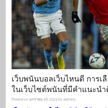
เว็บพนันบอลเว็บไหนดี การเลื
ในเว็บไซต์พนันที่มีคำแนะนำ
Posted on
มกราคม 28, 2023
by
admins