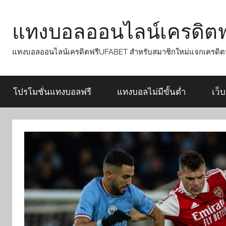
Skip
to
แทงบอลออนไลน์เครดิต
content
แทงบอลออนไลน์เครดิตฟรีUFABET สำหรับสมาชิกใหม่แจกเครดิตฟรี
โปรโมชั่นแทงบอลฟรี
แทงบอลไม่มีขั้นต่ำ
เว็