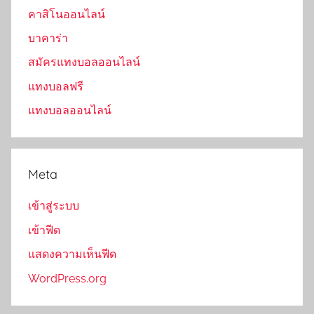
คาสิโนออนไลน์
บาคาร่า
สมัครแทงบอลออนไลน์
แทงบอลฟรี
แทงบอลออนไลน์
Meta
เข้าสู่ระบบ
เข้าฟีด
แสดงความเห็นฟีด
WordPress.org