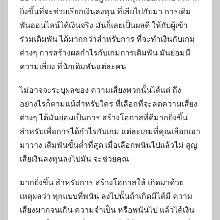
ยิ่งขึ้นที่จะช่วยเรียกเงินลงทุน ที่เสียไปกับมา การเดิม
พันออนไลน์ได้เงินจริง มันก็เลยเป็นผลดี ให้กับผู้เข้า
ร่วมเดิมพัน ได้มากกว่าสำหรับการ ที่จะทำเงินกับเกม
ต่างๆ
การสร้างผลกำไรกับเกมการเดิมพัน มันย่อมมี
ความเสี่ยง ที่นักเดิมพันแต่ละคน
ไม่อาจจะระบุผลของ ความเสี่ยงพวกนั้นได้แต่ ถึง
อย่างไรก็ตามแม้สำหรับใคร ที่เลือกที่จะลดความเสี่ยง
ต่างๆ ได้มันย่อมเป็นการ สร้างโอกาสที่ดีมากยิ่งขึ้น
สำหรับเพื่อการได้กำไรกับเกม แต่ละเกมที่คุณเลือกเอา
มาวาง เดิมพันขั้นต่ำที่สุด เมื่อเลือกพนันไปแล้วไม่ สูญ
เสียเงินลงทุนลงไปมัน จะช่วยคุณ
มากยิ่งขึ้น สำหรับการ สร้างโอกาสให้ เกิดมาด้วย
เหตุผลว่า ทุกแบบที่พนัน ลงไปนั้นถ้าเกิดมิได้มี ความ
เสี่ยงมากจนเกิน ความจำเป็น หรือพนันไป แล้วได้เงิน