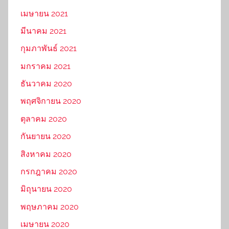
เมษายน 2021
มีนาคม 2021
กุมภาพันธ์ 2021
มกราคม 2021
ธันวาคม 2020
พฤศจิกายน 2020
ตุลาคม 2020
กันยายน 2020
สิงหาคม 2020
กรกฎาคม 2020
มิถุนายน 2020
พฤษภาคม 2020
เมษายน 2020