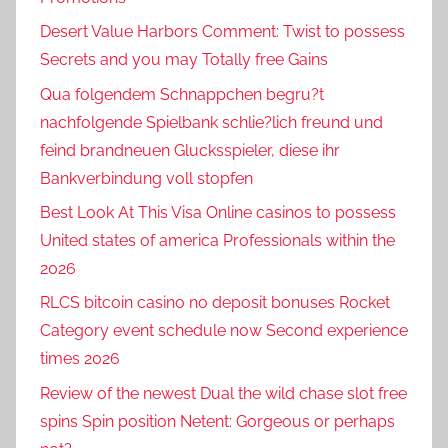
Desert Value Harbors Comment: Twist to possess
Secrets and you may Totally free Gains
Qua folgendem Schnappchen begru?t
nachfolgende Spielbank schlie?lich freund und
feind brandneuen Glucksspieler, diese ihr
Bankverbindung voll stopfen
Best Look At This Visa Online casinos to possess
United states of america Professionals within the
2026
RLCS bitcoin casino no deposit bonuses Rocket
Category event schedule now Second experience
times 2026
Review of the newest Dual the wild chase slot free
spins Spin position Netent: Gorgeous or perhaps