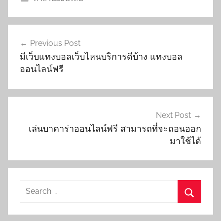
เมนู
Previous Post
นำทาง
มีเว็บแทงบอลเว็บไหนบริการดีบ้าง แทงบอล
เรื่อง
ออนไลน์ฟรี
Next Post
เล่นบาคาร่าออนไลน์ฟรี สามารถที่จะถอนออก
มาใช้ได้
Search
for:
Search