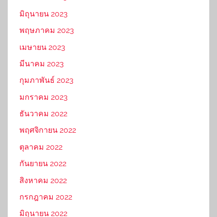
มิถุนายน 2023
พฤษภาคม 2023
เมษายน 2023
มีนาคม 2023
กุมภาพันธ์ 2023
มกราคม 2023
ธันวาคม 2022
พฤศจิกายน 2022
ตุลาคม 2022
กันยายน 2022
สิงหาคม 2022
กรกฎาคม 2022
มิถุนายน 2022