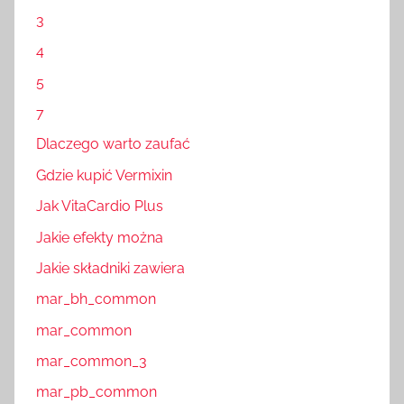
3
4
5
7
Dlaczego warto zaufać
Gdzie kupić Vermixin
Jak VitaCardio Plus
Jakie efekty można
Jakie składniki zawiera
mar_bh_common
mar_common
mar_common_3
mar_pb_common