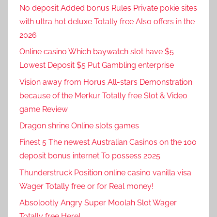
No deposit Added bonus Rules Private pokie sites
with ultra hot deluxe Totally free Also offers in the
2026
Online casino Which baywatch slot have $5
Lowest Deposit $5 Put Gambling enterprise
Vision away from Horus All-stars Demonstration
because of the Merkur Totally free Slot & Video
game Review
Dragon shrine Online slots games
Finest 5 The newest Australian Casinos on the 100
deposit bonus internet To possess 2025
Thunderstruck Position online casino vanilla visa
Wager Totally free or for Real money!
Absolootly Angry Super Moolah Slot Wager
Totally free Here!