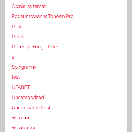
Opinie na temat
Podsumowanie: Tonosin Pro
Post
Public
Recenzja Fungo Killer
s
Spingranny
test
UFABET
Uncategorized
Uncrossable Rush
ข่าวบอล
ข่าวฟุตบอล