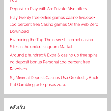
not?
Deposit 10 Play with 80: Private Also offers
Play twenty free online games casino five,000+
100 percent free Casino games On the web Zero
Download
Examining the Top The newest Internet casino
Sites in the united kingdom Market
Around 2 hundred% Extra & casino 60 free spins
no deposit bonus Personal 100 percent free
Revolves
$5 Minimal Deposit Casinos Usa Greatest 5 Buck
Put Gambling enterprises 2024
คลังเก็บ