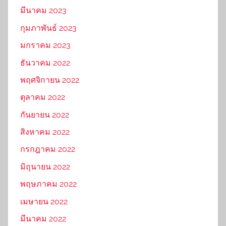
มีนาคม 2023
กุมภาพันธ์ 2023
มกราคม 2023
ธันวาคม 2022
พฤศจิกายน 2022
ตุลาคม 2022
กันยายน 2022
สิงหาคม 2022
กรกฎาคม 2022
มิถุนายน 2022
พฤษภาคม 2022
เมษายน 2022
มีนาคม 2022