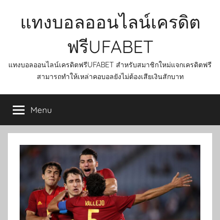
Skip
แทงบอลออนไลน์เครดิต
to
content
ฟรีUFABET
แทงบอลออนไลน์เครดิตฟรีUFABET สำหรับสมาชิกใหม่แจกเครดิตฟรี
สามารถทำให้เหล่าคอบอลยังไม่ต้องเสียเงินสักบาท
Menu