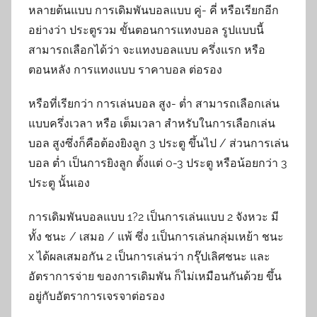
หลายต้นแบบ การเดิมพันบอลแบบ คู่- คี่ หรือเรียกอีก
อย่างว่า ประตูรวม ขั้นตอนการแทงบอล รูปแบบนี้
สามารถเลือกได้ว่า จะแทงบอลแบบ ครึ่งแรก หรือ
ตอนหลัง การแทงแบบ ราคาบอล ต่อรอง
หรือที่เรียกว่า การเล่นบอล สูง- ต่ำ สามารถเลือกเล่น
แบบครึ่งเวลา หรือ เต็มเวลา สำหรับในการเลือกเล่น
บอล สูงซึ่งก็คือต้องยิงลูก 3 ประตู ขึ้นไป / ส่วนการเล่น
บอล ต่ำ เป็นการยิงลูก ตั้งแต่ 0-3 ประตู หรือน้อยกว่า 3
ประตู นั้นเอง
การเดิมพันบอลแบบ 1?2 เป็นการเล่นแบบ 2 จังหวะ มี
ทั้ง ชนะ / เสมอ / แพ้ ซึ่ง 1เป็นการเล่นกลุ่มเหย้า ชนะ
x ได้ผลเสมอกัน 2 เป็นการเล่นว่า กรุ๊ปเลิศชนะ และ
อัตราการจ่าย ของการเดิมพัน ก็ไม่เหมือนกันด้วย ขึ้น
อยู่กับอัตราการเจรจาต่อรอง