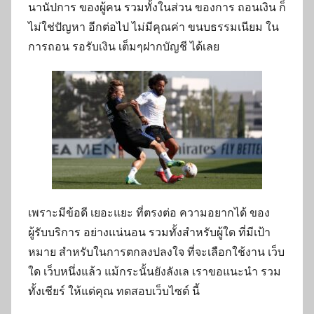
นานัปการ ของผู้คน รวมทั้งในส่วน ของการ ถอนเงิน ก็
ไม่ใช่ปัญหา อีกต่อไป ไม่มีคุณค่า ขนบธรรมเนียม ใน
การถอน รอรับเงิน เต็มๆฝากบัญชี ได้เลย
เพราะมีข้อดี เยอะแยะ ที่ตรงต่อ ความอยากได้ ของ
ผู้รับบริการ อย่างแน่นอน รวมทั้งสำหรับผู้ใด ที่มีเป้า
หมาย สำหรับในการตกลงปลงใจ ที่จะเลือกใช้งาน เว็บ
ใด เว็บหนึ่งแล้ว แม้กระนั้นยังลังเล เราขอแนะนำ รวม
ทั้งเชียร์ ให้แด่คุณ ทดสอบเว็บไซต์ นี้