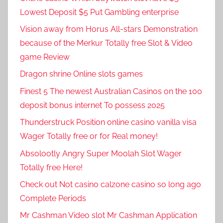
Lowest Deposit $5 Put Gambling enterprise
Vision away from Horus All-stars Demonstration
because of the Merkur Totally free Slot & Video
game Review
Dragon shrine Online slots games
Finest 5 The newest Australian Casinos on the 100
deposit bonus internet To possess 2025
Thunderstruck Position online casino vanilla visa
Wager Totally free or for Real money!
Absolootly Angry Super Moolah Slot Wager
Totally free Here!
Check out Not casino calzone casino so long ago
Complete Periods
Mr Cashman Video slot Mr Cashman Application