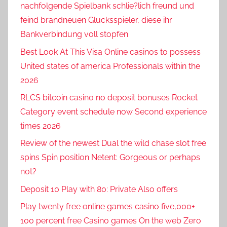
nachfolgende Spielbank schlie?lich freund und
feind brandneuen Glucksspieler, diese ihr
Bankverbindung voll stopfen
Best Look At This Visa Online casinos to possess
United states of america Professionals within the
2026
RLCS bitcoin casino no deposit bonuses Rocket
Category event schedule now Second experience
times 2026
Review of the newest Dual the wild chase slot free
spins Spin position Netent: Gorgeous or perhaps
not?
Deposit 10 Play with 80: Private Also offers
Play twenty free online games casino five,000+
100 percent free Casino games On the web Zero