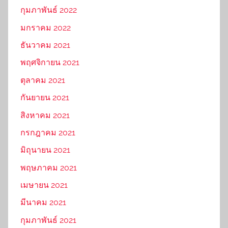
กุมภาพันธ์ 2022
มกราคม 2022
ธันวาคม 2021
พฤศจิกายน 2021
ตุลาคม 2021
กันยายน 2021
สิงหาคม 2021
กรกฎาคม 2021
มิถุนายน 2021
พฤษภาคม 2021
เมษายน 2021
มีนาคม 2021
กุมภาพันธ์ 2021