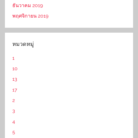
ธันวาคม 2019
พฤศจิกายน 2019
หมวดหมู่
1
10
13
17
2
3
4
5