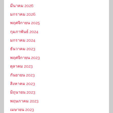
มีนาคม 2026
มกราคม 2026
พฤศจิกายน 2025
กุมภาพันธ์ 2024
มกราคม 2024
ธันวาคม 2023
พฤศจิกายน 2023
ตุลาคม 2023
กันยายน 2023
สิงหาคม 2023
มิถุนายน 2023
พฤษภาคม 2023
เมษายน 2023