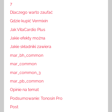
7
Dlaczego warto zaufać
Gdzie kupić Vermixin
Jak VitaCardio Plus
Jakie efekty można
Jakie składniki zawiera
mar_bh_common
mar_common
mar_common_3
mar_pb_common
Opinie na temat
Podsumowanie: Tonosin Pro
Post