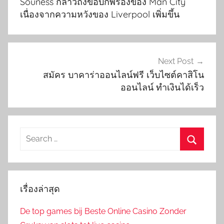
เรื่อง
Souness กล่าวถึงข้อบกพร่องของ Man City
เนื่องจากความหวังของ Liverpool เพิ่มขึ้น
Next Post
สมัคร บาคาร่าออนไลน์ฟรี เว็บไซต์คาสิโน
ออนไลน์ ทำเงินได้เร็ว
Search
for:
Search
เรื่องล่าสุด
De top games bij Beste Online Casino Zonder