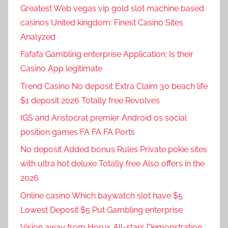
Greatest Web vegas vip gold slot machine based
casinos United kingdom: Finest Casino Sites
Analyzed
Fafafa Gambling enterprise Application: Is their
Casino App legitimate
Trend Casino No deposit Extra Claim 30 beach life
$1 deposit 2026 Totally free Revolves
IGS and Aristocrat premier Android os social
position games FA FA FA Ports
No deposit Added bonus Rules Private pokie sites
with ultra hot deluxe Totally free Also offers in the
2026
Online casino Which baywatch slot have $5
Lowest Deposit $5 Put Gambling enterprise
Vision away from Horus All-stars Demonstration