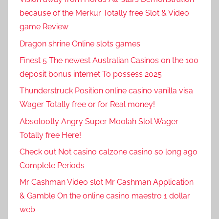
because of the Merkur Totally free Slot & Video
game Review
Dragon shrine Online slots games
Finest 5 The newest Australian Casinos on the 100
deposit bonus internet To possess 2025
Thunderstruck Position online casino vanilla visa
Wager Totally free or for Real money!
Absolootly Angry Super Moolah Slot Wager
Totally free Here!
Check out Not casino calzone casino so long ago
Complete Periods
Mr Cashman Video slot Mr Cashman Application
& Gamble On the online casino maestro 1 dollar
web