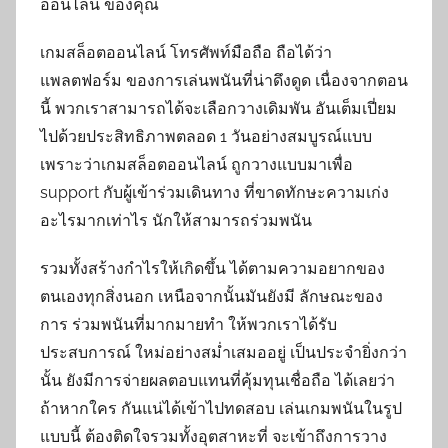
ออนไลน์ ของคุณ
เกมสล็อตออนไลน์ โทรศัพท์มือถือ ถือได้ว่า
แพลตฟอร์ม ของการเล่นพนันที่น่าดึงดูด เนื่องจากตอน
นี้ พวกเราสามารถได้จะเลือกวางเดิมพัน อันเต็มเปี่ยม
ไปด้วยประสิทธิภาพตลอด 1 วันอย่างสมบูรณ์แบบ
เพราะว่าเกมสล็อตออนไลน์ ถูกวางแบบมาเพื่อ
support กับผู้เข้าร่วมเดินทาง ที่ขาดทักษะความเก่ง
อะไรมากเท่าไร นักให้สามารถร่วมพนัน
รวมทั้งสร้างกำไรให้เกิดขึ้น ได้ตามความอยากของ
ตนเองทุกสิ่งนอก เหนือจากนั้นมันยังมี ลักษณะของ
การ ร่วมพนันที่มากมายทำ ให้พวกเราได้รับ
ประสบการณ์ ใหม่อย่างสม่ำเสมออยู่ เป็นประจำยิ่งกว่า
นั้น ยังมีการจ่ายผลตอบแทนที่คุ้มทุนเชื่อถือ ได้เลยว่า
ถ้าหากใคร กันแน่ได้เข้าไปทดสอบ เล่นเกมพนันในรูป
แบบนี้ ต้องติดใจรวมทั้งอุตสาหะที่ จะเข้าถึงการวาง