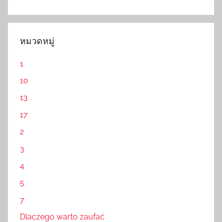
หมวดหมู่
1
10
13
17
2
3
4
5
7
Dlaczego warto zaufać