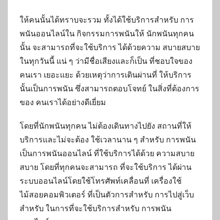
ให้คนนั้นได้ทราบจะรวม ทั้งได้ใช้บริการสำหรับ การ
พนันออนไลน์ใน กิจกรรมการพนันให้ นักพนันทุกคน
นั้น จะสามารถที่จะใช้บริการ ได้ด้วยความ สบายสบาย
ในทุกวันนี้ แน่ ๆ ว่ามีชื่อเสียงและก็เป็น ที่ชอบใจของ
คนเรา เยอะแยะ ด้วยเหตุว่าการเดินผ่านที่ ให้บริการ
นั้นเป็นการพนัน ซึ่งสามารถตอบโจทย์ ในสิ่งที่ต้องการ
ของ คนเราได้อย่างดีเยี่ยม
โดยที่นักพนันทุกคน ไม่ต้องเดินทางไปยัง สถานที่ให้
บริการและไม่จะต้อง ใช้เวลานาน ๆ สำหรับ การพนัน
เป็นการพนันออนไลน์ ที่ใช้บริการได้ด้วย ความสบาย
สบาย โดยที่ทุกคนจะสามารถ ที่จะใช้บริการ ได้ผ่าน
ระบบออนไลน์โดยใช้โทรศัพท์เคลื่อนที่ เครื่องใช้
ไม้สอยคอมพิวเตอร์ ที่เป็นตัวการสำหรับ การไปสู่เว็บ
สำหรับ ในการที่จะใช้บริการสำหรับ การพนัน