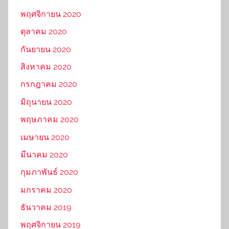
พฤศจิกายน 2020
ตุลาคม 2020
กันยายน 2020
สิงหาคม 2020
กรกฎาคม 2020
มิถุนายน 2020
พฤษภาคม 2020
เมษายน 2020
มีนาคม 2020
กุมภาพันธ์ 2020
มกราคม 2020
ธันวาคม 2019
พฤศจิกายน 2019