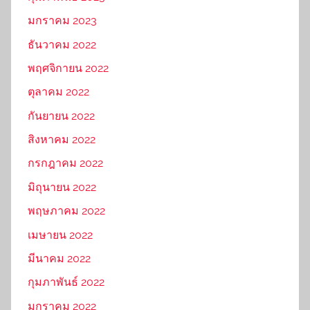
มกราคม 2023
ธันวาคม 2022
พฤศจิกายน 2022
ตุลาคม 2022
กันยายน 2022
สิงหาคม 2022
กรกฎาคม 2022
มิถุนายน 2022
พฤษภาคม 2022
เมษายน 2022
มีนาคม 2022
กุมภาพันธ์ 2022
มกราคม 2022