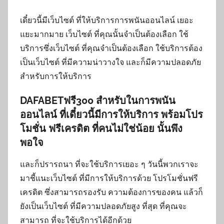
เดี๋ยวนี้มีเว็บไซต์ ที่ให้บริการการพนันออนไลน์ เยอะ
แยะมากมาย เว็บไซต์ ที่คุณนั้นจำเป็นต้องเลือก ใช้
บริการซึ่งเว็บไซต์ ที่คุณจำเป็นต้องเลือก ใช้บริการต้อง
เป็นเว็บไซต์ ที่มีความน่าวางใจ และก็มีความปลอดภัย
สำหรับการให้บริการ
DAFABETฟรี300 สำหรับในการพนัน
ออนไลน์ ที่เดี๋ยวนี้มีการให้บริการ พร้อมโปร
โมชั่น ฟรีเครดิต ที่คนไม่ใช่น้อย นั้นพึง
พอใจ
และก็ปรารถนา ที่จะใช้บริการเยอะ ๆ วันนี้พวกเราจะ
มาชี้แนะเว็บไซต์ ที่มีการให้บริการด้วย โปรโมชั่นฟรี
เครดิต ซึ่งสามารถรองรับ ความต้องการของคน แล้วก็
ยังเป็นเว็บไซต์ ที่มีความปลอดภัยสูง ที่สุด ที่คุณจะ
สามารถ ที่จะใช้บริการได้อีกด้วย