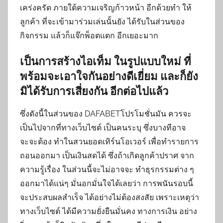
เคร่งครัด ภายใต้ความเจริญก้าวหน้า อีกด้วยทำ ให้
ลูกค้า ที่จะเข้ามาร่วมเล่นนั้นยัง ได้รับในส่วนของ
กิจกรรม แล้วก็แจ๊กพ็อตแตก อีกเยอะมาก
เป็นการสร้างไอเท็ม ในรูปแบบใหม่ ที่
พร้อมจะเอาใจกันอย่างดีเยี่ยม และก็ยัง
มิได้รับการเสี่ยงกัน อีกต่อไปแล้ว
ซึ่งดังนี้ในส่วนของ DAFABETโปรโมชั่นมัน ควรจะ
เป็นไปจากที่ทางเว็บไซต์ เป็นคนระบุ ซึ่งบางทีอาจ
จะจะต้อง ทำในสวนยอดเทิร์นโอเวอร์ เพื่อทำรายการ
ถอนออกมา เป็นเงินสดได้ ซึ่งถ้าเกิดลูกค้าปราศ จาก
ความรู้เรื่อง ในส่วนนี้จะไม่อาจจะ ทำธุรกรรมต่าง ๆ
ออกมาได้แน่ๆ มั่นอกมั่นใจได้เลยว่า การพนันรอบนี้
จะประสบผลสำเร็จ ได้อย่างไม่ต้องสงสัย เพราะเหตุว่า
ทางเว็บไซต์ ได้มีความยั่งยืนมั่นคง ทางการเงิน อย่าง