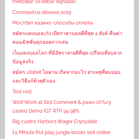
metodlar və etibar siqnalları
Coronavirus disease 2019
Мостбет казино: способы оплаты
สมัครแทงบอลufa เปิดราคาบอลดีที่สุด 4 ตังค์ คืนค่า
คอมมิชชั่นทุกยอดการเล่น
เว็บแทงบอลโลก ที่มีอัตราจ่ายดีที่สุด เปรียบเทียบจาก
ข้อมูลจริง
สมัคร ufabet ไม่ผ่าน เกิดจากอะไร สาเหตุที่พบบ่อย
และวิธีแก้ด้วยตัวเอง
Test rest
Wolf Work at Slot Comment & paws of fury
casino Demo IGT RTP 94 98%
Big cuatro Harbors Wager Enjoyable
£5 Minute Put play jungle books slot online