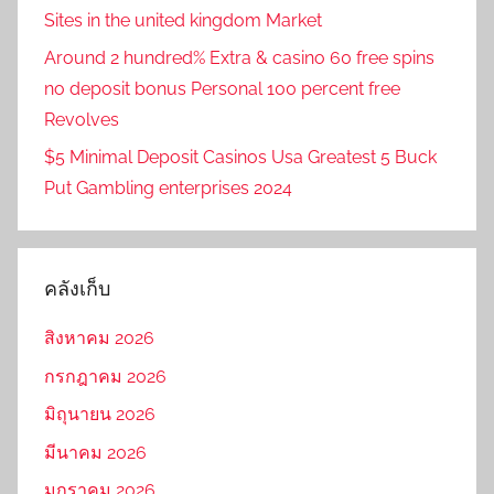
Sites in the united kingdom Market
Around 2 hundred% Extra & casino 60 free spins
no deposit bonus Personal 100 percent free
Revolves
$5 Minimal Deposit Casinos Usa Greatest 5 Buck
Put Gambling enterprises 2024
คลังเก็บ
สิงหาคม 2026
กรกฎาคม 2026
มิถุนายน 2026
มีนาคม 2026
มกราคม 2026