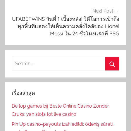
Next Post
UFABETWINS วันที่ 1 เบื้องหลัง! วิดีโอการเข้าถึง
ทุกพื้นที่แสดงให้เห็นความคลั่งไคล้ของ Lionel
Messi ใน 24 ชั่วโมงแรกที่ PSG
Search
for:
Search
เรื่องล่าสุด
De top games bij Beste Online Casino Zonder
Cruks: van slots tot live casino
Pin Up casino-payouts izah edildi: ödəniş sürəti,