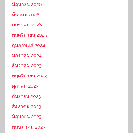
มิถุนายน 2026
มีนาคม 2026
มกราคม 2026
พฤศจิกายน 2025
กุมภาพันธ์ 2024
มกราคม 2024
ธันวาคม 2023
พฤศจิกายน 2023
ตุลาคม 2023
กันยายน 2023
สิงหาคม 2023
มิถุนายน 2023
พฤษภาคม 2023