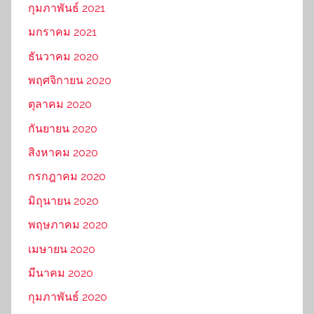
กุมภาพันธ์ 2021
มกราคม 2021
ธันวาคม 2020
พฤศจิกายน 2020
ตุลาคม 2020
กันยายน 2020
สิงหาคม 2020
กรกฎาคม 2020
มิถุนายน 2020
พฤษภาคม 2020
เมษายน 2020
มีนาคม 2020
กุมภาพันธ์ 2020