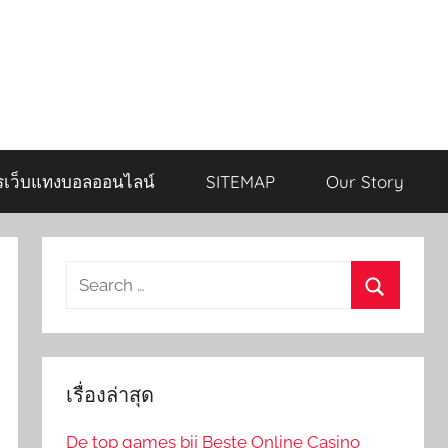
รเว็บแทงบอลออนไลน์
SITEMAP
Our Story
Search
for:
Search
เรื่องล่าสุด
De top games bij Beste Online Casino