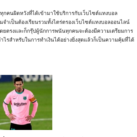
ชคทุกคนผิดหวังที่ได้เข้ามาใช้บริการกับเว็บไซต์แทงบอล
ุกคนจำเป็นต้องเรียนรวมทั้งไตร่ตรองเว็บไซต์แทงบอลออนไลน์
้โดยตรงและก็กรุ๊ปผู้นักการพนันทุกคนจะต้องมีความเตรียมการ
รสำหรับในการทำเงินได้อย่างยิ่งสุดแล้วก็เป็นความคุ้มที่ได้