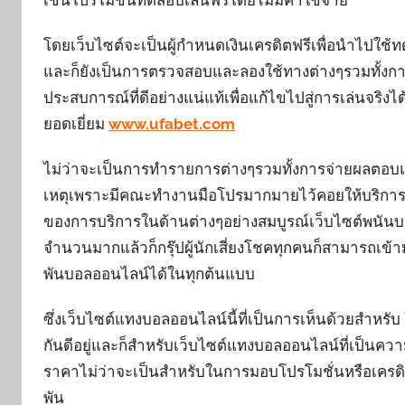
โดยเว็บไซต์จะเป็นผู้กำหนดเงินเครดิตฟรีเพื่อนำไปใ
และก็ยังเป็นการตรวจสอบและลองใช้ทางต่างๆรวมทั้งการใ
ประสบการณ์ที่ดีอย่างแน่แท้เพื่อแก้ไขไปสู่การเล่นจริงไ
ยอดเยี่ยม
www.ufabet.com
ไม่ว่าจะเป็นการทำรายการต่างๆรวมทั้งการจ่ายผลตอบแ
เหตุเพราะมีคณะทำงานมือโปรมากมายไว้คอยให้บริกา
ของการบริการในด้านต่างๆอย่างสมบูรณ์เว็บไซต์พนันบอล
จำนวนมากแล้วก็กรุ๊ปผู้นักเสี่ยงโชคทุกคนก็สามารถเข้
พันบอลออนไลน์ได้ในทุกต้นแบบ
ซึ่งเว็บไซต์แทงบอลออนไลน์นี้ที่เป็นการเห็นด้วยสำหรับ ใน
กันดีอยู่และก็สำหรับเว็บไซต์แทงบอลออนไลน์ที่เป็นค
ราคาไม่ว่าจะเป็นสำหรับในการมอบโปรโมชั่นหรือเครดิต
พัน