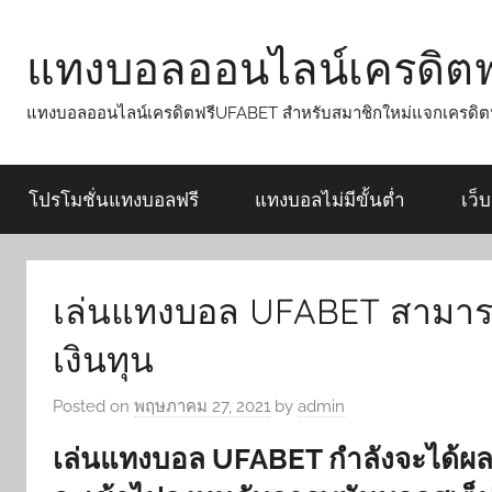
Skip
to
แทงบอลออนไลน์เครดิต
content
แทงบอลออนไลน์เครดิตฟรีUFABET สำหรับสมาชิกใหม่แจกเครดิตฟรี
โปรโมชั่นแทงบอลฟรี
แทงบอลไม่มีขั้นต่ำ
เว็
เล่นแทงบอล UFABET สามาร
เงินทุน
Posted on
พฤษภาคม 27, 2021
by
admin
เล่นแทงบอล UFABET กำลังจะได้ผลก