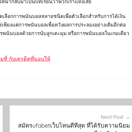
ยๆให้นำกลับมาเป็นบทเรียนว่าพวกเราแทงเสีย
ที่สุดเลือกการพนันบอลหลายชนิดเพื่อตัวเลือกสำหรับการได้เงิน
่เพียงแค่การพนันบอลเพื่อหวังผลการประลองอย่างเดิมอีกต่อ
ำ การพนันบอลด้วยการนับลูกเตะมุม หรือการพนันบอลในเกมเดียว
ี่ กับเครดิตที่มอบให้
Next Post
สมัครufabetเว็บไหนดีทีสุด ที่ได้รับความนิยม