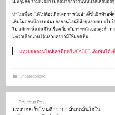
เย็นๆมีสติ รวมทั้งอย่าไปคิดมากถ้าว่าพนันบอลเสียบ่อ
ทำไมเพื่อจะได้ไม่ต้องเกิดเหตุการณ์อย่างงี้ขึ้นอีกท้าย
เพิ่มในตอนนี้การพนันบอลออนไลน์ก็มีอยู่หลายแบบไม่ใช
ไป แม้กระนั้นมันมีในเรื่องเกี่ยวกับการพนันบอลสูงต่
แต่ว่าเลือกแทงได้หลายคราก็มีให้มองเห็น
แทงบอลออนไลน์เครดิตฟรีUFABET เดิมพันได้เต็มท
Uncategorized
เมนู
Previous Post
นำทาง
แทงบอลเว็บไหนดีpantip มั่นอกมั่นใจใน
เรื่อง