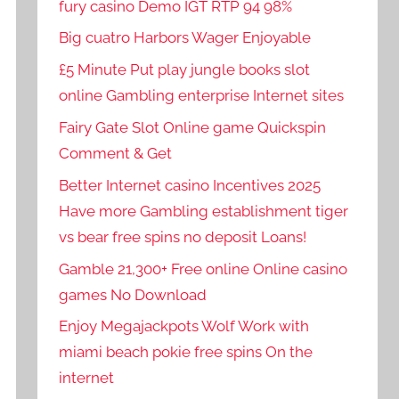
fury casino Demo IGT RTP 94 98%
Big cuatro Harbors Wager Enjoyable
£5 Minute Put play jungle books slot
online Gambling enterprise Internet sites
Fairy Gate Slot Online game Quickspin
Comment & Get
Better Internet casino Incentives 2025
Have more Gambling establishment tiger
vs bear free spins no deposit Loans!
Gamble 21,300+ Free online Online casino
games No Download
Enjoy Megajackpots Wolf Work with
miami beach pokie free spins On the
internet