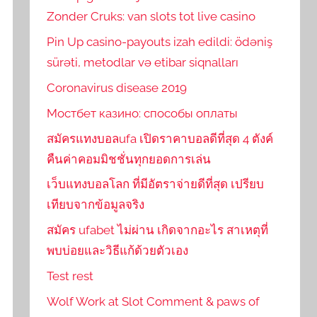
Zonder Cruks: van slots tot live casino
Pin Up casino-payouts izah edildi: ödəniş
sürəti, metodlar və etibar siqnalları
Coronavirus disease 2019
Мостбет казино: способы оплаты
สมัครแทงบอลufa เปิดราคาบอลดีที่สุด 4 ตังค์
คืนค่าคอมมิชชั่นทุกยอดการเล่น
เว็บแทงบอลโลก ที่มีอัตราจ่ายดีที่สุด เปรียบ
เทียบจากข้อมูลจริง
สมัคร ufabet ไม่ผ่าน เกิดจากอะไร สาเหตุที่
พบบ่อยและวิธีแก้ด้วยตัวเอง
Test rest
Wolf Work at Slot Comment & paws of