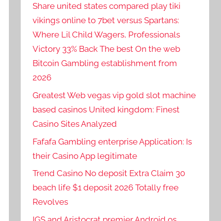
Share united states compared play tiki
vikings online to 7bet versus Spartans:
Where Lil Child Wagers, Professionals
Victory 33% Back The best On the web
Bitcoin Gambling establishment from
2026
Greatest Web vegas vip gold slot machine
based casinos United kingdom: Finest
Casino Sites Analyzed
Fafafa Gambling enterprise Application: Is
their Casino App legitimate
Trend Casino No deposit Extra Claim 30
beach life $1 deposit 2026 Totally free
Revolves
IGS and Aristocrat premier Android os