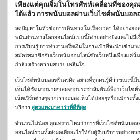
เพียงแต่คุณจิ้มในโทรศัพท์เคลื่อนที่ของค
ได้แล้ว การพนันบอลผ่านเว็บไซต์พนันบอล
ลดปัญหาในหัวข้อการเดินทาง ในเรื่องเวลา ได้อย่างยอดเ
พนันผ่านทางโลกออนไลน์แบบนี้ก็ง่ายอย่างยิ่งและไม่มีเ
การเรียนรู้ การทำงานหรือเงินในกระเป๋าที่จะนำเข้ามาเ
สมัครสมาชิกกับเว็บพนันออนไลน์ซักเว็บหนึ่งเพียงแค่นั้
กำลัง สร้างความสบาย เพลินใจ
เว็บไซต์พนันบอลฟรีเครดิต อย่างที่ทุกคนรู้ดีว่าขณะนี้
เห็นได้ชัดมากมายๆเลยจากประชาสัมพันธ์พีอาเว็บไซต์
เน็ตเวิร์กต่างๆพวกเราจะมองเห็นได้บ่อยๆหรือแม้กระทั้งเ
บริการ
สูตรแทงบาคาร่าที่ดีที่สุด
จำนวนไม่น้อย คุณทราบไหมว่าการที่เว็บไซต์พนันบอลอ
ออนไลน์รวมทั้งส่งผลเสียอะไรให้กับผู้รับบริการอย่างพ