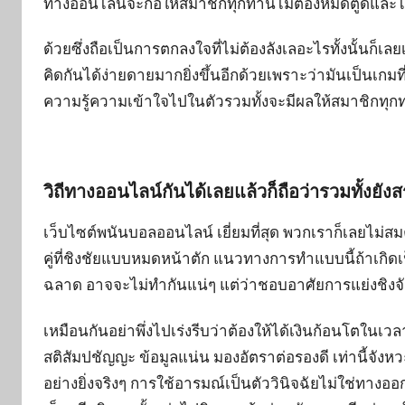
ทางออนไลน์จะก่อให้สมาชิกทุกท่านไม่ต้องหมดตูดและไม่
ด้วยซึ่งถือเป็นการตกลงใจที่ไม่ต้องลังเลอะไรทั้งนั้นก็
คิดกันได้ง่ายดายมากยิ่งขึ้นอีกด้วยเพราะว่ามันเป็นเกม
ความรู้ความเข้าใจไปในตัวรวมทั้งจะมีผลให้สมาชิกทุกท
วิถีทางออนไลน์กันได้เลยแล้วก็ถือว่ารวมทั้งยังสร
เว็บไซต์พนันบอลออนไลน์ เยี่ยมที่สุด พวกเราก็เลยไม่ส
คู่ที่ชิงชัยแบบหมดหน้าตัก แนวทางการทำแบบนี้ถ้าเกิด
ฉลาด อาจจะไม่ทำกันแน่ๆ แต่ว่าชอบอาศัยการแย่งชิงจ
เหมือนกันอย่าพึ่งไปเร่งรีบว่าต้องให้ได้เงินก้อนโตในเว
สติสัมปชัญญะ ข้อมูลแน่น มองอัตราต่อรองดี เท่านี้จังห
อย่างยิ่งจริงๆ การใช้อารมณ์เป็นตัววินิจฉัยไม่ใช่ทา