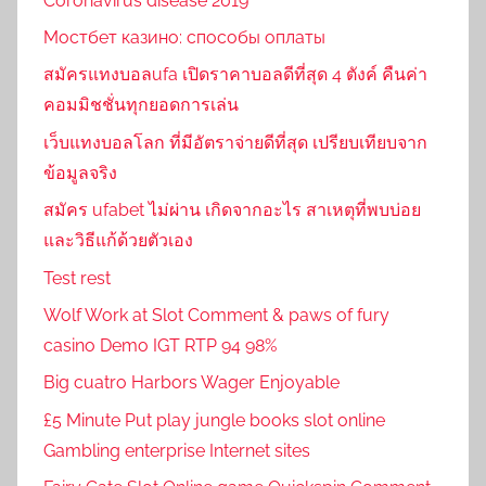
Coronavirus disease 2019
Мостбет казино: способы оплаты
สมัครแทงบอลufa เปิดราคาบอลดีที่สุด 4 ตังค์ คืนค่า
คอมมิชชั่นทุกยอดการเล่น
เว็บแทงบอลโลก ที่มีอัตราจ่ายดีที่สุด เปรียบเทียบจาก
ข้อมูลจริง
สมัคร ufabet ไม่ผ่าน เกิดจากอะไร สาเหตุที่พบบ่อย
และวิธีแก้ด้วยตัวเอง
Test rest
Wolf Work at Slot Comment & paws of fury
casino Demo IGT RTP 94 98%
Big cuatro Harbors Wager Enjoyable
£5 Minute Put play jungle books slot online
Gambling enterprise Internet sites