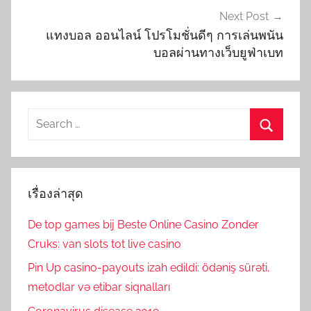
Next Post
แทงบอล ออนไลน์ โปรโมชั่นดีๆ การเล่นพนัน
บอลผ่านทางเว็บยูฟ่าเบท
Search
for:
Search
เรื่องล่าสุด
De top games bij Beste Online Casino Zonder
Cruks: van slots tot live casino
Pin Up casino-payouts izah edildi: ödəniş sürəti,
metodlar və etibar siqnalları