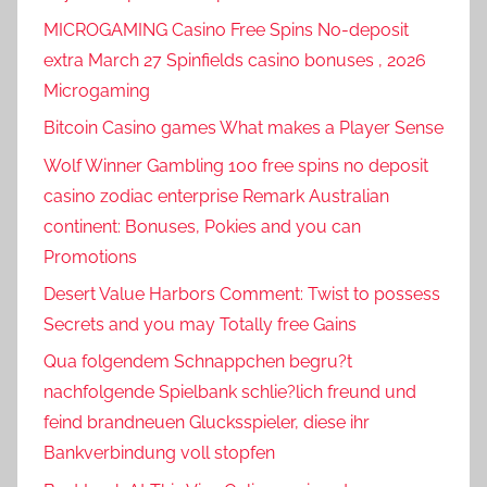
MICROGAMING Casino Free Spins No-deposit
extra March 27 Spinfields casino bonuses , 2026
Microgaming
Bitcoin Casino games What makes a Player Sense
Wolf Winner Gambling 100 free spins no deposit
casino zodiac enterprise Remark Australian
continent: Bonuses, Pokies and you can
Promotions
Desert Value Harbors Comment: Twist to possess
Secrets and you may Totally free Gains
Qua folgendem Schnappchen begru?t
nachfolgende Spielbank schlie?lich freund und
feind brandneuen Glucksspieler, diese ihr
Bankverbindung voll stopfen