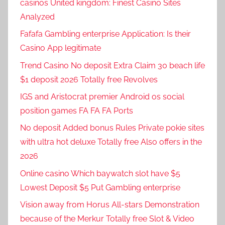
casinos United kingdom: Finest Casino Sites
Analyzed
Fafafa Gambling enterprise Application: Is their
Casino App legitimate
Trend Casino No deposit Extra Claim 30 beach life
$1 deposit 2026 Totally free Revolves
IGS and Aristocrat premier Android os social
position games FA FA FA Ports
No deposit Added bonus Rules Private pokie sites
with ultra hot deluxe Totally free Also offers in the
2026
Online casino Which baywatch slot have $5
Lowest Deposit $5 Put Gambling enterprise
Vision away from Horus All-stars Demonstration
because of the Merkur Totally free Slot & Video