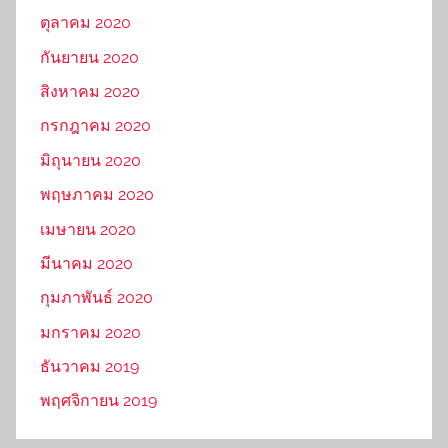
ตุลาคม 2020
กันยายน 2020
สิงหาคม 2020
กรกฎาคม 2020
มิถุนายน 2020
พฤษภาคม 2020
เมษายน 2020
มีนาคม 2020
กุมภาพันธ์ 2020
มกราคม 2020
ธันวาคม 2019
พฤศจิกายน 2019