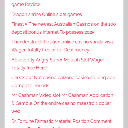
game Review
Dragon shrine Online slots games
Finest 5 The newest Australian Casinos on the 100
deposit bonus internet To possess 2025
Thunderstruck Position online casino vanilla visa
Wager Totally free or for Real money!
Absolootly Angry Super Moolah Slot Wager
Totally free Here!
Check out Not casino calzone casino so long ago
Complete Periods
Mr Cashman Video slot Mr Cashman Application
& Gamble On the online casino maestro 1 dollar
web
Dr Fortune Fantastic Material Position Comment