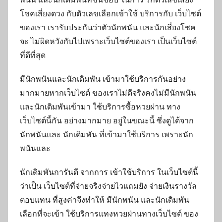
โชคเสี่ยงดวง กับตัวเลขเลือกเข้าใช้ บริการกับ เว็บไซต์
ของเรา เรารับประกันว่าตัวนักพนัน และนักเสี่ยงโชค
จะ ไม่ผิดหวังกับไปเพราะเว็บไซต์ของเรา เป็นเว็บไซต์
ที่ดีที่สุด
มีนักพนันและนักเดิมพัน เข้ามาใช้บริการกันอย่าง
มากมายหากเว็บไซต์ ของเราไม่ดีจริงคงไม่มีนักพนัน
และนักเดิมพันเข้ามา ใช้บริการซื้อหวยผ่าน ทาง
เว็บไซต์นี้กัน อย่างมากมาย อยู่ในขณะนี้ ซึ่งดูได้จาก
นักพนันและ นักเดิมพัน ที่เข้ามาใช้บริการ เพราะนัก
พนันและ
นักเดิมพันการันตี จากการ เข้าใช้บริการ ในเว็บไซต์นี้
ว่าเป็น เว็บไซต์ที่จ่ายจริงจ่ายไวแถมยัง จ่ายเงินรางวัล
ตอบแทน ที่สูงค่าจึงทำให้ มีนักพนัน และนักเดิมพัน
เลือกที่จะเข้า ใช้บริการแทงหวยผ่านทางเว็บไซต์ ของ