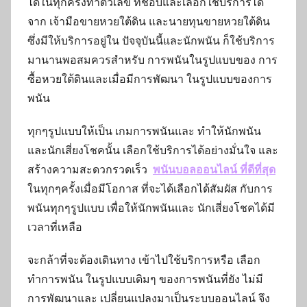
ได้ในทุกครั้งทำตัวเลข ที่ชอบและเลือกใช้บริการได้
จาก เจ้ามือขายหวยใต้ดิน และนายทุนขายหวยใต้ดิน
ซึ่งมีให้บริการอยู่ใน ปัจจุบันนี้และนักพนัน ก็ใช้บริการ
มานานพอสมควรสำหรับ การพนันในรูปแบบของ การ
ซื้อหวยใต้ดิน
และเมื่อมีการพัฒนา ในรูปแบบของการ
พนัน
ทุกๆรูปแบบให้เป็น เกมการพนันและ ทำให้นักพนัน
และนักเสี่ยงโชคนั้น เลือกใช้บริการได้อย่างมั่นใจ และ
สร้างความสะดวกรวดเร็ว
พนันบอลออนไลน์ ที่ดีที่สุด
ในทุกๆครั้งเมื่อมีโอกาส ที่จะได้เลือกได้สัมผัส กับการ
พนันทุกๆรูปแบบ เพื่อให้นักพนันและ นักเสี่ยงโชคได้มี
เวลาที่เหลือ
จะกล้าที่จะต้องเดินทาง เข้าไปใช้บริการหรือ เลือก
ทำการพนัน ในรูปแบบเดิมๆ ของการพนันที่ยัง ไม่มี
การพัฒนาและ เปลี่ยนแปลงมาเป็นระบบออนไลน์ จึง