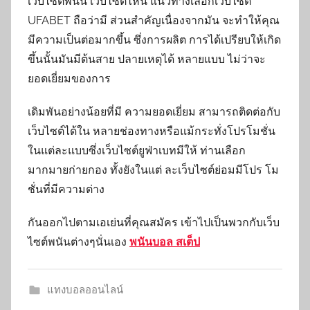
เว็บไซต์พนัน เว็บไซต์ไหน แนวทางเลือกเว็บไซต์
UFABET ถือว่ามี ส่วนสำคัญเนื่องจากมัน จะทำให้คุณ
มีความเป็นต่อมากขึ้น ซึ่งการผลิต การได้เปรียบให้เกิด
ขึ้นนั้นมันมีต้นสาย ปลายเหตุได้ หลายแบบ ไม่ว่าจะ
ยอดเยี่ยมของการ
เดิมพันอย่างน้อยที่มี ความยอดเยี่ยม สามารถติดต่อกับ
เว็บไซต์ได้ใน หลายช่องทางหรือแม้กระทั่งโปรโมชั่น
ในแต่ละแบบซึ่งเว็บไซต์ยูฟ่าเบทมีให้ ท่านเลือก
มากมายก่ายกอง ทั้งยังในแต่ ละเว็บไซต์ย่อมมีโปร โม
ชั่นที่มีความต่าง
กันออกไปตามเอเย่นที่คุณสมัคร เข้าไปเป็นพวกกับเว็บ
ไซต์พนันต่างๆนั่นเอง
พนันบอล สเต็ป
แทงบอลออนไลน์