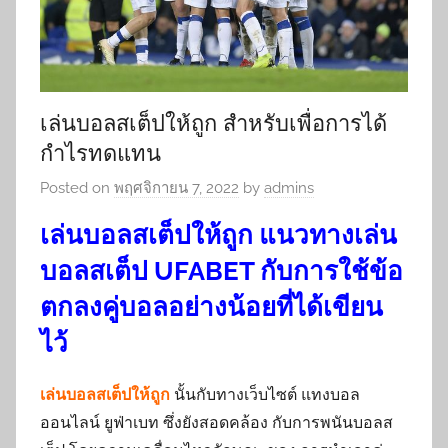
เล่นบอลสเต็ปให้ถูก สำหรับเพื่อการได้
กำไรทดแทน
Posted on
พฤศจิกายน 7, 2022
by
admins
เล่นบอลสเต็ปให้ถูก แนวทางเล่น
บอลสเต็ป UFABET กับการใช้ข้อ
ตกลงคู่บอลอย่างน้อยที่ได้เขียน
ไว้
เล่นบอลสเต็ปให้ถูก
นั้นกับทางเว็บไซต์ แทงบอล
ออนไลน์ ยูฟ่าเบท ซึ่งยังสอดคล้อง กับการพนันบอลส