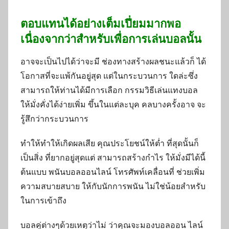
ตอบแทนได้อย่างเต็มเปี่ยมมากพอ
เนื่องจากว่าสำหรับเพื่อการเล่นบอลนั้น
อาจจะเป็นไปได้ว่าจะมี ช่องทางสร้างผลชนะแล้วก็ ได้
โอกาสที่จะแพ้กันอยู่สุด แต่ในกระบวนการ ใดล่ะซึ่ง
สามารถให้ท่านได้มีการเลือก กรรมวิธีเล่นแทงบอล
ให้มั่งคั่งได้ง่ายเพิ่ม ขึ้นในแต่ละบุค คลบางครั้งอาจ จะ
รู้สึกว่ากระบวนการ
ทำให้ทำให้เกิดผลเสีย คุณประโยชน์ให้ต่ำ ที่สุดนั้นก็
เป็นสิ่ง ที่ยากอยู่สุดแต่ สามารถสร้างกำไร ให้มั่งมีได้นี้
ต้นแบบ พนันบอลออนไลน์ โทรศัพท์เคลื่อนที่ ช่วยเพิ่ม
ความสบายสบาย ให้กับนักการพนัน ไม่ใช่น้อยสำหรับ
ในการเข้าถึง
บอลคู่ต่างๆด้วยเหตุว่าไม่ ว่าคุณจะมองบอลออน ไลน์