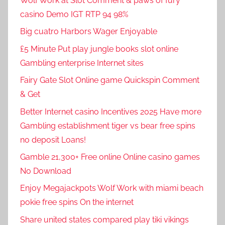
Wolf Work at Slot Comment & paws of fury
casino Demo IGT RTP 94 98%
Big cuatro Harbors Wager Enjoyable
£5 Minute Put play jungle books slot online
Gambling enterprise Internet sites
Fairy Gate Slot Online game Quickspin Comment
& Get
Better Internet casino Incentives 2025 Have more
Gambling establishment tiger vs bear free spins
no deposit Loans!
Gamble 21,300+ Free online Online casino games
No Download
Enjoy Megajackpots Wolf Work with miami beach
pokie free spins On the internet
Share united states compared play tiki vikings