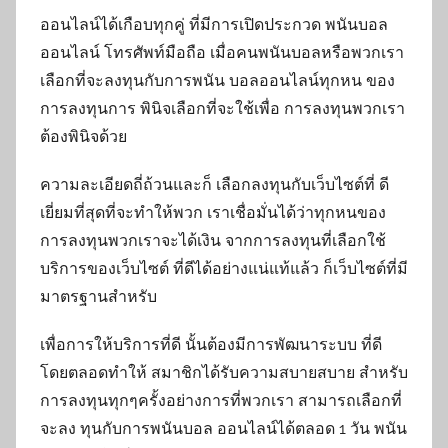
ออนไลน์ได้เกือบทุกคู่ ที่มีการเปิดประกวด พนันบอล
ออนไลน์ โทรศัพท์มือถือ เมื่อคนพนันบอลหรือพวกเรา
เลือกที่จะลงทุนกับการพนัน บอลออนไลน์ทุกหน ของ
การลงทุนการ พินิจเลือกที่จะใช้เพื่อ การลงทุนพวกเรา
ต้องพินิจด้วย
ความละเอียดถี่ถ้วนและก็ เลือกลงทุนกับเว็บไซต์ที่ ดี
เยี่ยมที่สุดที่จะทำให้พวก เราเชื่อมั่นได้ว่าทุกหนของ
การลงทุนพวกเราจะได้เงิน จากการลงทุนที่เลือกใช้
บริการของเว็บไซต์ ที่ดีได้อย่างแน่แท้แล้ว ก็เว็บไซต์ที่มี
มาตรฐานสำหรับ
เพื่อการให้บริการที่ดี นั้นต้องมีการพัฒนาระบบ ที่ดี
โดยตลอดทำให้ สมาชิกได้รับความสบายสบาย สำหรับ
การลงทุนทุกๆครั้งอย่างการที่พวกเรา สามารถเลือกที่
จะลง ทุนกับการพนันบอล ออนไลน์ได้ตลอด 1 วัน พนัน