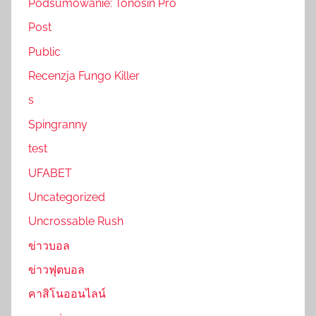
Podsumowanie: Tonosin Pro
Post
Public
Recenzja Fungo Killer
s
Spingranny
test
UFABET
Uncategorized
Uncrossable Rush
ข่าวบอล
ข่าวฟุตบอล
คาสิโนออนไลน์