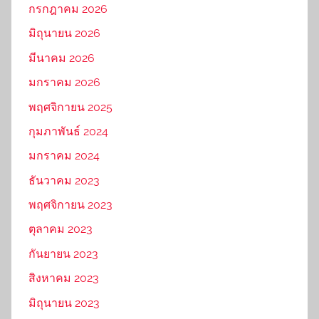
กรกฎาคม 2026
มิถุนายน 2026
มีนาคม 2026
มกราคม 2026
พฤศจิกายน 2025
กุมภาพันธ์ 2024
มกราคม 2024
ธันวาคม 2023
พฤศจิกายน 2023
ตุลาคม 2023
กันยายน 2023
สิงหาคม 2023
มิถุนายน 2023