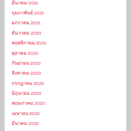
มีนาคม 2021
กุมภาพันธ์ 2021
มกราคม 2021
ธันวาคม 2020
พฤศจิกายน 2020
ตุลาคม 2020
กันยายน 2020
สิงหาคม 2020
กรกฎาคม 2020
มิถุนายน 2020
พฤษภาคม 2020
เมษายน 2020
มีนาคม 2020