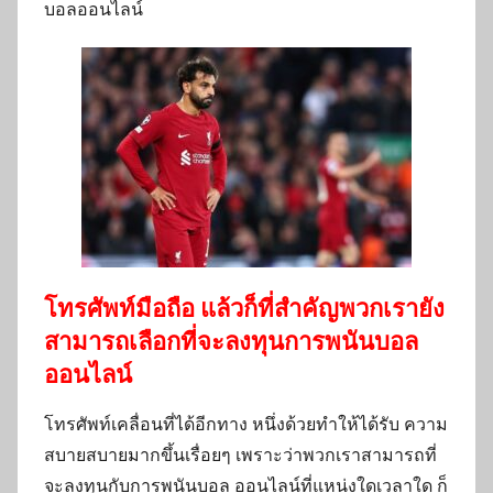
บอลออนไลน์
โทรศัพท์มือถือ แล้วก็ที่สำคัญพวกเรายัง
สามารถเลือกที่จะลงทุนการพนันบอล
ออนไลน์
โทรศัพท์เคลื่อนที่ได้อีกทาง หนึ่งด้วยทำให้ได้รับ ความ
สบายสบายมากขึ้นเรื่อยๆ เพราะว่าพวกเราสามารถที่
จะลงทุนกับการพนันบอล ออนไลน์ที่แหน่งใดเวลาใด ก็