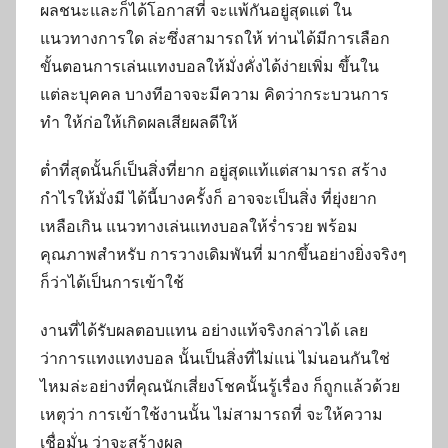
ผลชนะและก็ได้โอกาสที่ จะแพ้กันอยู่สุดแต่ ใน
แนวทางการใด ล่ะซึ่งสามารถให้ ท่านได้มีการเลือก
ขั้นตอนการเล่นแทงบอลให้มั่งคั่งได้ง่ายเพิ่ม ขึ้นใน
แต่ละบุคคล บางทีอาจจะมีความ คิดว่ากระบวนการ
ทำ ให้ก่อให้เกิดผลเสียผลดีให้
ต่ำที่สุดนั้นก็เป็นสิ่งที่ยาก อยู่สุดแท้แต่สามารถ สร้าง
กำไรให้มั่งมี ได้นี้บางครั้งก็ อาจจะเป็นสิ่ง ที่ยุ่งยาก
เหลือเกิน แนวทางเล่นแทงบอลให้ร่ำรวย พร้อม
คุณภาพสำหรับ การวางเดิมพันที่ มากขึ้นอย่างยิ่งจริงๆ
ก็ว่าได้เป็นการเข้าใช้
งานที่ได้รับผลตอบแทน อย่างแท้จริงกล่าวได้ เลย
ว่าการแทงแทงบอล นั้นเป็นสิ่งที่ไม่แน่ ไม่นอนกันใช่
ไหมล่ะอย่างที่คุณนักเสี่ยงโชคนั้นรู้เรื่อง ก็ถูกแล้วด้วย
เหตุว่า การเข้าใช้งานนั้น ไม่สามารถที่ จะให้ความ
เชื่อมั่น ว่าจะสร้างผล