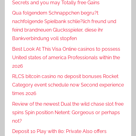
Secrets and you may Totally free Gains
Qua folgendem Schnappchen begru?t
nachfolgende Spielbank schlie?lich freund und
feind brandneuen Glucksspieler, diese ihr
Bankverbindung voll stopfen
Best Look At This Visa Online casinos to possess
United states of america Professionals within the
2026
RLCS bitcoin casino no deposit bonuses Rocket
Category event schedule now Second experience
times 2026
Review of the newest Dual the wild chase slot free
spins Spin position Netent: Gorgeous or perhaps
not?
Deposit 10 Play with 80: Private Also offers