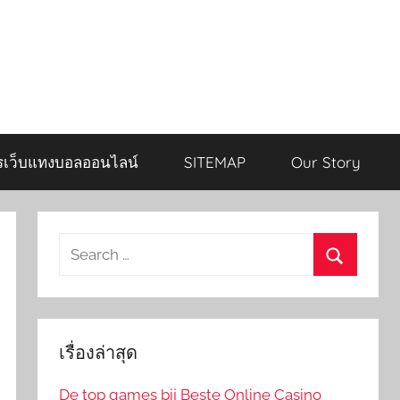
รเว็บแทงบอลออนไลน์
SITEMAP
Our Story
Search
for:
Search
เรื่องล่าสุด
De top games bij Beste Online Casino