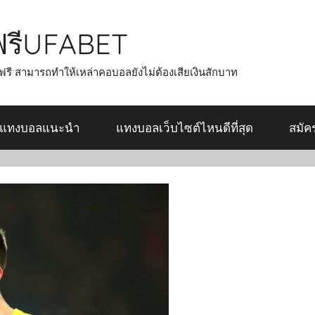
ฟรีUFABET
 สามารถทำให้เหล่าคอบอลยังไม่ต้องเสียเงินสักบาท
บแทงบอลแนะนำ
แทงบอลเว็บไซต์ไหนดีที่สุด
สมัค