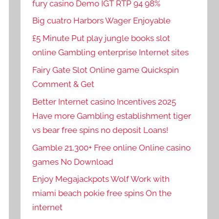
fury casino Demo IGT RTP 94 98%
Big cuatro Harbors Wager Enjoyable
£5 Minute Put play jungle books slot
online Gambling enterprise Internet sites
Fairy Gate Slot Online game Quickspin
Comment & Get
Better Internet casino Incentives 2025
Have more Gambling establishment tiger
vs bear free spins no deposit Loans!
Gamble 21,300+ Free online Online casino
games No Download
Enjoy Megajackpots Wolf Work with
miami beach pokie free spins On the
internet