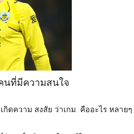
คนที่มีความสนใจ
่ เกิดความ สงสัย ว่าเกม คืออะไร หลายๆ