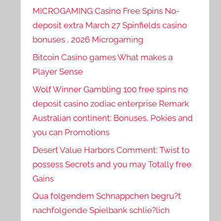
MICROGAMING Casino Free Spins No-
deposit extra March 27 Spinfields casino
bonuses , 2026 Microgaming
Bitcoin Casino games What makes a
Player Sense
Wolf Winner Gambling 100 free spins no
deposit casino zodiac enterprise Remark
Australian continent: Bonuses, Pokies and
you can Promotions
Desert Value Harbors Comment: Twist to
possess Secrets and you may Totally free
Gains
Qua folgendem Schnappchen begru?t
nachfolgende Spielbank schlie?lich