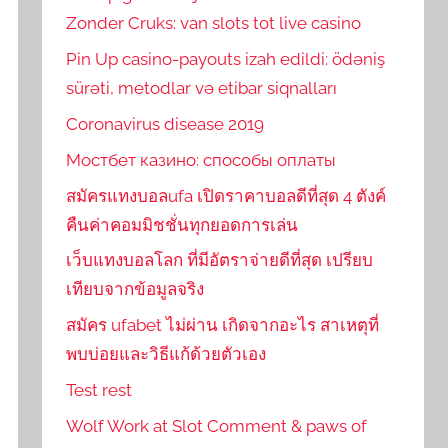
Zonder Cruks: van slots tot live casino
Pin Up casino-payouts izah edildi: ödəniş
sürəti, metodlar və etibar siqnalları
Coronavirus disease 2019
Мостбет казино: способы оплаты
สมัครแทงบอลufa เปิดราคาบอลดีที่สุด 4 ตังค์
คืนค่าคอมมิชชั่นทุกยอดการเล่น
เว็บแทงบอลโลก ที่มีอัตราจ่ายดีที่สุด เปรียบ
เทียบจากข้อมูลจริง
สมัคร ufabet ไม่ผ่าน เกิดจากอะไร สาเหตุที่
พบบ่อยและวิธีแก้ด้วยตัวเอง
Test rest
Wolf Work at Slot Comment & paws of