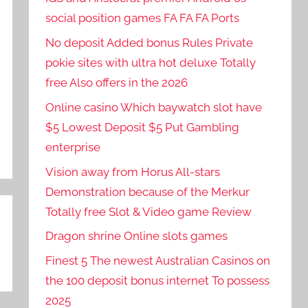
social position games FA FA FA Ports
No deposit Added bonus Rules Private
pokie sites with ultra hot deluxe Totally
free Also offers in the 2026
Online casino Which baywatch slot have
$5 Lowest Deposit $5 Put Gambling
enterprise
Vision away from Horus All-stars
Demonstration because of the Merkur
Totally free Slot & Video game Review
Dragon shrine Online slots games
Finest 5 The newest Australian Casinos on
the 100 deposit bonus internet To possess
2025