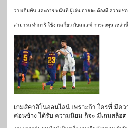
วางเดิมพัน และการ พนันที่ ผู้เล่น อาจจะ ต้องมี ความ
สามารถ ทำการิ ใช้งานเกี่ยว กับเกณฑ์ การลงทุน เหล่านี้
เกมส์คาสิโนออนไลน์
เพราะถ้า ใครที่ มีคว
ค่อนข้าง ได้รับ ความนิยม ก็จะ มีเกมสล็อ