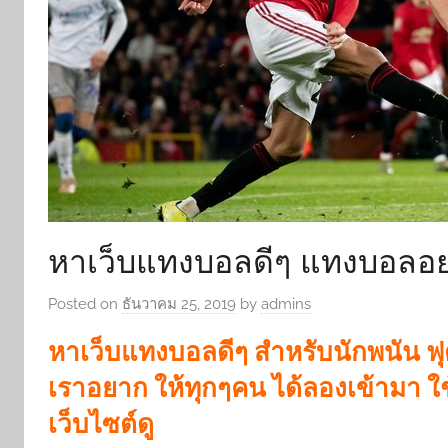
หาเว็บแทงบอลดีๆ แทงบอลอย
Posted on
ธันวาคม 25, 2019
by
admins
หาเว็บแทงบอลดีๆ สำหรับนักพนัน ฟุ
เราอยาก ให้ทุกๆคน ได้ลองเข้ามา 
เว็บไซต์ดู