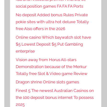
social position games FA FA FA Ports
No deposit Added bonus Rules Private
pokie sites with ultra hot deluxe Totally
free Also offers in the 2026
Online casino Which baywatch slot have
$5 Lowest Deposit $5 Put Gambling
enterprise
Vision away from Horus All-stars
Demonstration because of the Merkur
Totally free Slot & Video game Review
Dragon shrine Online slots games
Finest 5 The newest Australian Casinos on
the 100 deposit bonus internet To possess
2025