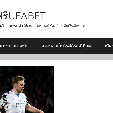
ฟรีUFABET
 สามารถทำให้เหล่าคอบอลยังไม่ต้องเสียเงินสักบาท
บแทงบอลแนะนำ
แทงบอลเว็บไซต์ไหนดีที่สุด
สมัค