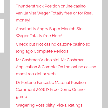
Thunderstruck Position online casino
vanilla visa Wager Totally free or for Real
money!
Absolootly Angry Super Moolah Slot
Wager Totally free Here!
Check out Not casino calzone casino so
long ago Complete Periods
Mr Cashman Video slot Mr Cashman
Application & Gamble On the online casino
maestro 1 dollar web
Dr Fortune Fantastic Material Position
Comment 2026 ᐈ Free Demo Online
game
Wagering Possibility, Picks, Ratings