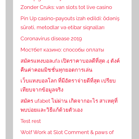
Zonder Cruks: van slots tot live casino
Pin Up casino-payouts izah edildi: ödəniş
sürəti, metodlar və etibar siqnalları
Coronavirus disease 2019
Мостбет казино: способы оплаты
สมัครแทงบอลufa เปิดราคาบอลดีที่สุด 4 ตังค์
คืนค่าคอมมิชชั่นทุกยอดการเล่น
เว็บแทงบอลโลก ที่มีอัตราจ่ายดีที่สุด เปรียบ
เทียบจากข้อมูลจริง
สมัคร ufabet ไม่ผ่าน เกิดจากอะไร สาเหตุที่
พบบ่อยและวิธีแก้ด้วยตัวเอง
Test rest
Wolf Work at Slot Comment & paws of