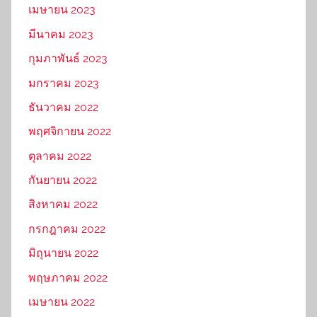
เมษายน 2023
มีนาคม 2023
กุมภาพันธ์ 2023
มกราคม 2023
ธันวาคม 2022
พฤศจิกายน 2022
ตุลาคม 2022
กันยายน 2022
สิงหาคม 2022
กรกฎาคม 2022
มิถุนายน 2022
พฤษภาคม 2022
เมษายน 2022