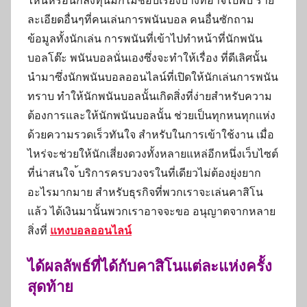
ไหนหรือนักลงทุนมักไม่ชอบเรื่องบางทีอาจไปพบ ราย
ละเอียดอื่นๆที่คนเล่นการพนันบอล คนอื่นซักถาม
ข้อมูลทั้งนักเล่น การพนันที่เข้าไปทำหน้าที่นักพนัน
บอลโต๊ะ พนันบอลนั่นเองซึ่งจะทำให้เรื่อง ที่ดีเลิศนั้น
นำมาซึ่งนักพนันบอลออนไลน์ที่เปิดให้นักเล่นการพนัน
ทราบ ทำให้นักพนันบอลนั้นเกิดสิ่งที่ง่ายสำหรับความ
ต้องการและให้นักพนันบอลนั้น ช่วยเป็นทุกหนทุกแห่ง
ด้วยความรวดเร็วทันใจ สำหรับในการเข้าใช้งาน เมื่อ
ไหร่จะช่วยให้นักเสี่ยงดวงทั้งหลายแหล่อีกหนึ่งเว็บไซต์
ที่น่าสนใจ ้บริการครบวงจรในที่เดียวไม่ต้องยุ่งยาก
อะไรมากมาย สำหรับธุรกิจที่พวกเราจะเล่นคาสิโน
แล้ว ได้เงินมานั้นพวกเราอาจจะขอ อนุญาตจากหลาย
สิ่งที่
แทงบอลออนไลน์
ได้ผลลัพธ์ที่ได้กับคาสิโนแต่ละแห่งครั้ง
สุดท้าย