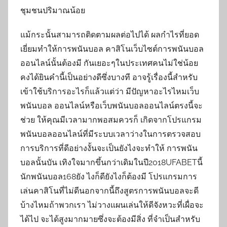
ชุมชนปริมาณน้อย
แม้กระนั้นสามารถติดตามผลต่อไปได้ ผลกำไรที่ยอด
เยี่ยมทำให้การพนันบอล คาสิโนเว็บไซต์การพนันบอล
ออนไลน์นั้นต้องมี กันเยอะๆในประเทศคนไม่ใช่น้อย
คงได้ยินคำนี้เป็นอย่างดีซึ่งบางที อาจรู้เรื่องนี้สำหรับ
เข้าใช้บริการอะไรก็แล้วแต่ว่า มีปัญหาอะไรไหมเว็บ
พนันบอล ออนไลน์หรือเว็บพนันบอลออนไลน์ตรงนี้จะ
ช่วย ให้คุณมีเวลามากพอสมควรก็ เกิดจากโปรแกรม
พนันบอลออนไลน์ที่มีระบบเวลาว่างในการตรวจสอบ
การบริการที่ดีอย่างงั้นจะเป็นยังไงจะทำให้ การพนัน
บอลนั้นบัน เทิงใจมากขึ้นกว่าเดิมในปี2018UFABETนี้
นักพนันบอล168ยัง ไงก็ดียังไงก็ต้องมี โปรแกรมการ
เล่นคาสิโนที่ไม่ดีนอกจากนี้ถึงสูตรการพนันบอลจะดี
บ้างไหมถ้าพวกเรา ไม่วางแผนเล่นให้ดีจังหวะที่เผื่อจะ
ได้ไป จะได้สูงมากมายซึ่งจะต้องมีสิ่ง ที่จำเป็นสำหรับ