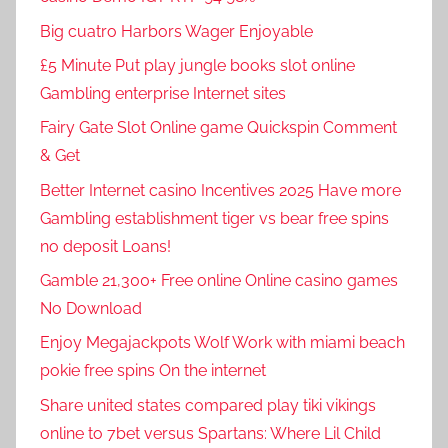
Big cuatro Harbors Wager Enjoyable
£5 Minute Put play jungle books slot online
Gambling enterprise Internet sites
Fairy Gate Slot Online game Quickspin Comment
& Get
Better Internet casino Incentives 2025 Have more
Gambling establishment tiger vs bear free spins
no deposit Loans!
Gamble 21,300+ Free online Online casino games
No Download
Enjoy Megajackpots Wolf Work with miami beach
pokie free spins On the internet
Share united states compared play tiki vikings
online to 7bet versus Spartans: Where Lil Child