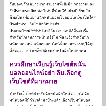
รับของขวัญ อย่างมากมายรวมทั้งยังมี มาตรฐานและ
ยังมีระบบระเบียบข้อบังคับที่ช่วย ให้อย่างดีเยี่ยมอีก
ด้วยเป็น เพื่อนบ้านนักพนันบอลเว็บออนไลน์จะเป็นใคร
บ้างสำหรับ เว็บไซต์หลักประจำ
ประเทศไทยUFABETคาสิโนสดบอล168นั้นจะเริ่ม
สำหรับนักเล่นการพนันหรือไม่ ที่สายรุ้งสำหรับนัก
พนันบอลออนไลน์บอลออนไลน์นั้นสามารถระบุได้ทุก
ที่ที่ต้อง การว่าเคล็ดวิธีเล่นสำหรับมือใหม่ทุกคน
ควรศึกษาเรียนรู้เว็บไซต์พนัน
บอลออนไลน์อย่า ลืมเลือกดู
เว็บไซต์ที่มากมาย
สำหรับเว็บไซต์สำหรับนักพนันมือใหม่ อยากได้นัก
พนันบอลที่มีกำไรดีๆมาบ้างแล้ว เลือกเว็บพนันบอล