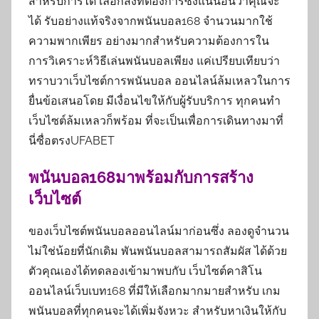
สำหรับการได้ เลือกสิ่งที่ต้องการซึ่งแน่นอนว่าคุณจะ
ได้ รับอย่างแท้จริงจากพนันบอล168 จำนวนมากใช้
ความพากเพียร อย่างมากสำหรับความต้องการใน
การวิเคราะห์วิธีเล่นพนันบอลเพียง แค่เปรียบเทียบว่า
ทราบวาเว็บไซต์การพนันบอล ออนไลน์ล้มเหลวในการ
ยื่นข้อเสนอโดย มีเงื่อนไขให้กับผู้รับบริการ ทุกคนทำ
เว็บไซต์ล้มเหลวก็พร้อม ที่จะเป็นเพื่อการเดินทางมาที่
นี่ซื่อตรงUFABET
พนันบอล168มาพร้อมกับการสร้าง
เว็บไซต์
ของเว็บไซต์พนันบอลออนไลน์มาก่อนซึ่ง ลองดูจำนวน
ไม่ใช่น้อยที่นักเดิม พันพนันบอลสามารถสัมผัส ได้ด้วย
ตัวคุณเองได้ทดลองเข้ามาพบกับ เว็บไซต์คาสิโน
ออนไลน์เว็บเบท168 ที่มีให้เลือกมากมายสำหรับ เกม
พนันบอลที่ทุกคนจะได้เพิ่มจังหวะ สำหรับหาเงินให้กับ