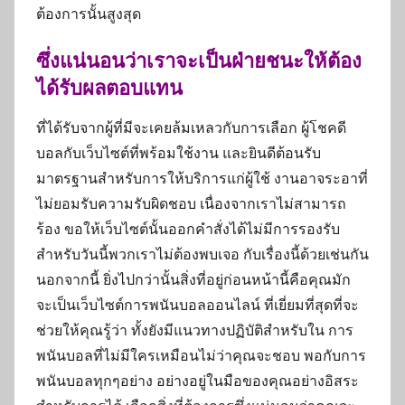
ต้องการนั้นสูงสุด
ซึ่งแน่นอนว่าเราจะเป็นฝ่ายชนะให้ต้อง
ได้รับผลตอบแทน
ที่ได้รับจากผู้ที่มีจะเคยล้มเหลวกับการเลือก ผู้โชคดี
บอลกับเว็บไซต์ที่พร้อมใช้งาน และยินดีต้อนรับ
มาตรฐานสำหรับการให้บริการแก่ผู้ใช้ งานอาจระอาที่
ไม่ยอมรับความรับผิดชอบ เนื่องจากเราไม่สามารถ
ร้อง ขอให้เว็บไซต์นั้นออกคำสั่งได้ไม่มีการรองรับ
สำหรับวันนี้พวกเราไม่ต้องพบเจอ กับเรื่องนี้ด้วยเช่นกัน
นอกจากนี้ ยิ่งไปกว่านั้นสิ่งที่อยู่ก่อนหน้านี้คือคุณมัก
จะเป็นเว็บไซต์การพนันบอลออนไลน์ ที่เยี่ยมที่สุดที่จะ
ช่วยให้คุณรู้ว่า ทั้งยังมีแนวทางปฏิบัติสำหรับใน การ
พนันบอลที่ไม่มีใครเหมือนไม่ว่าคุณจะชอบ พอกับการ
พนันบอลทุกๆอย่าง อย่างอยู่ในมือของคุณอย่างอิสระ