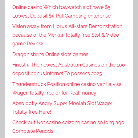
Online casino Which baywatch slot have $5
Lowest Deposit $5 Put Gambling enterprise
Vision away from Horus All-stars Demonstration
because of the Merkur Totally free Slot & Video
game Review
Dragon shrine Online slots games
Finest 5 The newest Australian Casinos on the 100
deposit bonus internet To possess 2025
Thunderstruck Position online casino vanilla visa
Wager Totally free or for Real money!
Absolootly Angry Super Moolah Slot Wager
Totally free Here!
Check out Not casino calzone casino so long ago
Complete Periods