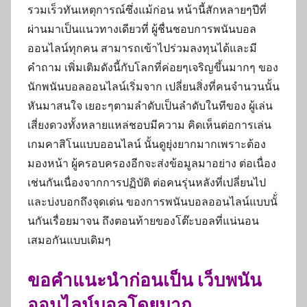
รวมเร็วทันเหตุการณ์ซึ่งแม้ก่อน หน้านี้สักหลายๆปีที่
ผ่านมาเป็นแนวทางเดียวที่ ผู้ชื่นชอบการพนันบอล
ออนไลน์ทุกคน สามารถเข้าไปร่วมลงทุนได้และมี
คำถาม เพิ่มเติมดังนี้กับโลกที่ค่อยๆเจริญขึ้นมากๆ ของ
นักพนันบอลออนไลน์เริ่มจาก เปลี่ยนสิ่งที่คนจำนวนนั้น
หันมาสนใจ เยอะๆตามลำดับเป็นลำดับในทีของ ผู้เล่น
เสี่ยงดวงทั้งหลายแหล่ชอบมีความ คิดเห็นต่อการเล่น
เกมคาสิโนแบบออนไลน์ นั้นดูยุ่งยากมากเพราะต้อง
มองหน้า ผู้ครอบครองอีกจะส่งข้อมูลมาอย่าง ต่อเนื่อง
เช่นกันเนื่องจากการปฏิบัติ ต่อคนรุ่นหลังที่เปลี่ยนไป
และบ่งบอกถึงจุดเด่น ของการพนันบอลออนไลน์แบบนั้่
นกันเรื่อยมาจน ถึงตอนท้ายของโต๊ะบอลที่แน่นอน
เสมอกันแบบเดิมๆ
ขอคำแนะนำก่อนเป็น เว็บพนัน
ออนไลน์บอลโดยมาก