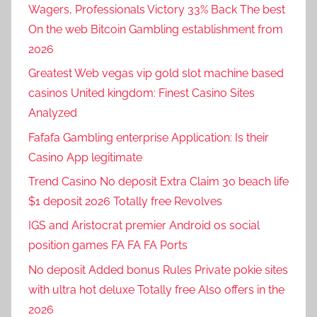
Wagers, Professionals Victory 33% Back The best
On the web Bitcoin Gambling establishment from
2026
Greatest Web vegas vip gold slot machine based
casinos United kingdom: Finest Casino Sites
Analyzed
Fafafa Gambling enterprise Application: Is their
Casino App legitimate
Trend Casino No deposit Extra Claim 30 beach life
$1 deposit 2026 Totally free Revolves
IGS and Aristocrat premier Android os social
position games FA FA FA Ports
No deposit Added bonus Rules Private pokie sites
with ultra hot deluxe Totally free Also offers in the
2026