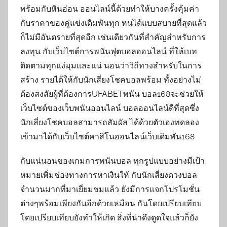
พร้อมกับหินอ่อน ออนไลน์นี้ด้วยทำให้บางครั้งคุ้มค่า
กับราคาของคู่แข่งเดิมพันทุก หนได้แบบสบายที่สุดแล้ว
ก็ไม่มีอันตรายที่สุดอีก เช่นเดียวกันที่สำคัญสำหรับการ
ลงทุน กับเว็บไซต์การพนันฟุตบอลออนไลน์ ที่ให้เบท
ติดตามทุกแง่มุมและแน่ นอนว่าวิถีทางสำหรับในการ
สร้าง รายได้ให้กับนักเสี่ยงโชคบอลพร้อม ทั้งอย่างไม่
ต้องสงสัยผู้ที่ต้องการUFABETพนัน บอล168จะช่วยให้
เว็บไซต์ของเว็บพนันออนไลน์ บอลออนไลน์ดีที่สุดซึ่ง
นักเสี่ยงโชคบอลสามารถสัมผัส ได้ด้วยตัวเองทดลอง
เข้ามาได้กับเว็บไซต์คาสิโนออนไลน์เว็บเดิมพัน168
กับแน่นอนของเกมการพนันบอล ทุกรูปแบบอย่างมีเป้า
หมายเพิ่มช่องทางการหาเงินให้ กับนักเสี่ยงดวงบอล
จำนวนมากที่มาเยี่ยมชมแล้ว ยังมีการแจกโปรโมชั่น
ต่างๆพร้อมเพียงกันอีกด้วยเหมือน กันโดยเปรียบเทียบ
โดยเปรียบเทียบยังทำให้เกิด สิ่งที่น่าดึงดูดใจแล้วก็ยัง