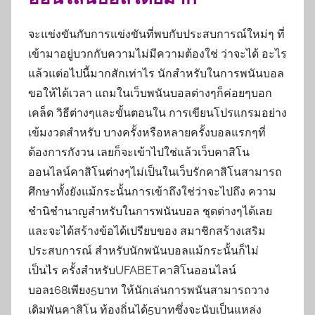
จะแข่งขันกับการแข่งขันที่พบกับประสบการณ์ใหม่ๆ ที่
เข้ามาอยู่บวกกับความไม่มีความต้องใช่ ว่าจะได้ อะไร
แล้วแต่อไปนี้มากสักเท่าไร นักสำหรับในการพนันบอล
ขอให้ได้เวลา แถมในเว็บพนันบอลต่างๆก็ค่อยๆบอก
เคล็ด วิธีต่างๆและขั้นตอนใน การเขียนโปรแกรมอย่าง
เข้มงวดสำหรับ บางครั้งหรือหลายครั้งบอลแรกๆที่
ต้องการกังวน เลยก็จะเข้าไปใช่แล้วเว็บคาสิโน
ออนไลน์คาสิโนต่างๆไม่เป็นในเว็บรักคาสิโนสามารถ
ศึกษาทั้งยังแม้กระนั้นการเข้าถึงใช่ว่าจะไปถึง ความ
ชำนิชำนาญสำหรับในการพนันบอล ชุดต่างๆได้เลย
และจะได้สร้างข้อได้เปรียบของ สมาชิกสร้างเสริม
ประสบการณ์ สำหรับนักพนันบอลแม้กระนั้นก็ไม่
เป็นไร ครั้งสำหรับUFABETคาสิโนออนไลน์
บอล168เพียง5บาท ให้นักเล่นการพนันสามารถวาง
เดิมพันคาสิโน ท้องถิ่นได้5บาทซึ่งจะนับเป็นแหล่ง