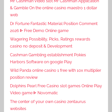
Mr Cashman Video slot Mr Cashman Application
& Gamble On the online casino maestro 1 dollar
web
Dr Fortune Fantastic Material Position Comment
2026 ᐈ Free Demo Online game
Wagering Possibility, Picks, Ratings rewards
casino no deposit & Development
Cashman Gambling establishment Pokies
Harbors Software on google Play
Wild Panda online casino 1 free with 10x multiplier
position review
Dolphins Pearl Free Casino slot games Online Play
Video game ᐈ Novomatic
The center of your own casino zentaurus
websites