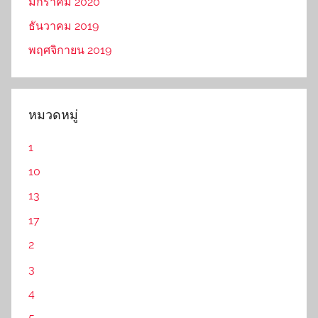
มกราคม 2020
ธันวาคม 2019
พฤศจิกายน 2019
หมวดหมู่
1
10
13
17
2
3
4
5