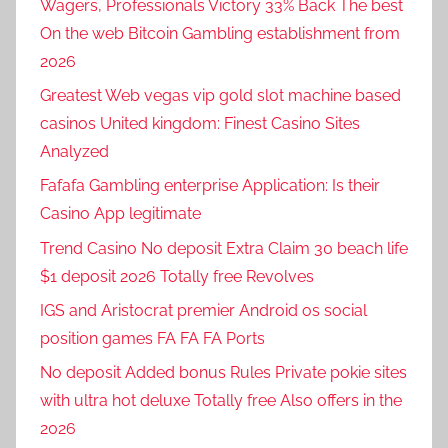
Wagers, Professionals Victory 33% Back The best
On the web Bitcoin Gambling establishment from
2026
Greatest Web vegas vip gold slot machine based
casinos United kingdom: Finest Casino Sites
Analyzed
Fafafa Gambling enterprise Application: Is their
Casino App legitimate
Trend Casino No deposit Extra Claim 30 beach life
$1 deposit 2026 Totally free Revolves
IGS and Aristocrat premier Android os social
position games FA FA FA Ports
No deposit Added bonus Rules Private pokie sites
with ultra hot deluxe Totally free Also offers in the
2026