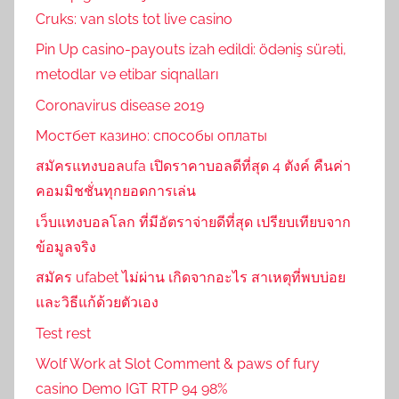
Cruks: van slots tot live casino
Pin Up casino-payouts izah edildi: ödəniş sürəti,
metodlar və etibar siqnalları
Coronavirus disease 2019
Мостбет казино: способы оплаты
สมัครแทงบอลufa เปิดราคาบอลดีที่สุด 4 ตังค์ คืนค่า
คอมมิชชั่นทุกยอดการเล่น
เว็บแทงบอลโลก ที่มีอัตราจ่ายดีที่สุด เปรียบเทียบจาก
ข้อมูลจริง
สมัคร ufabet ไม่ผ่าน เกิดจากอะไร สาเหตุที่พบบ่อย
และวิธีแก้ด้วยตัวเอง
Test rest
Wolf Work at Slot Comment & paws of fury
casino Demo IGT RTP 94 98%