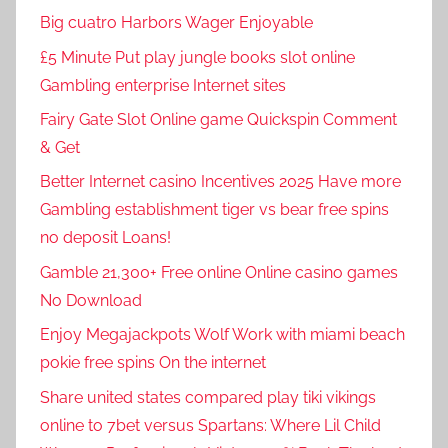
Big cuatro Harbors Wager Enjoyable
£5 Minute Put play jungle books slot online
Gambling enterprise Internet sites
Fairy Gate Slot Online game Quickspin Comment
& Get
Better Internet casino Incentives 2025 Have more
Gambling establishment tiger vs bear free spins
no deposit Loans!
Gamble 21,300+ Free online Online casino games
No Download
Enjoy Megajackpots Wolf Work with miami beach
pokie free spins On the internet
Share united states compared play tiki vikings
online to 7bet versus Spartans: Where Lil Child