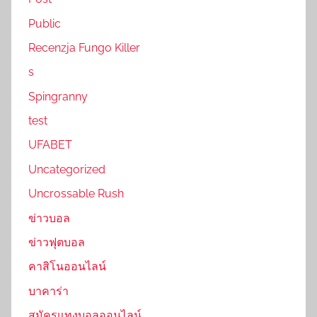
Public
Recenzja Fungo Killer
s
Spingranny
test
UFABET
Uncategorized
Uncrossable Rush
ข่าวบอล
ข่าวฟุตบอล
คาสิโนออนไลน์
บาคาร่า
สมัครแทงบอลออนไลน์