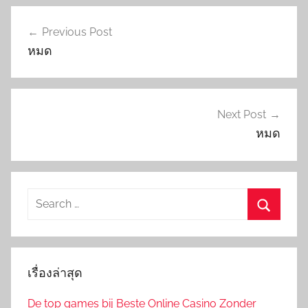
เมนู
Previous Post
นำทาง
หมด
เรื่อง
Next Post
หมด
Search
for:
Search
เรื่องล่าสุด
De top games bij Beste Online Casino Zonder