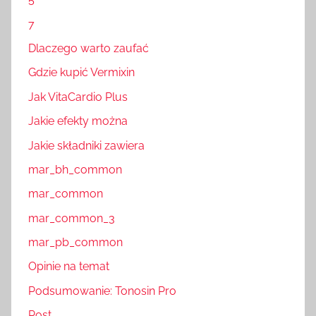
7
Dlaczego warto zaufać
Gdzie kupić Vermixin
Jak VitaCardio Plus
Jakie efekty można
Jakie składniki zawiera
mar_bh_common
mar_common
mar_common_3
mar_pb_common
Opinie na temat
Podsumowanie: Tonosin Pro
Post