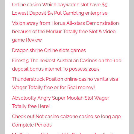
Online casino Which baywatch slot have $5
Lowest Deposit $5 Put Gambling enterprise
Vision away from Horus All-stars Demonstration
because of the Merkur Totally free Slot & Video
game Review
Dragon shrine Online slots games
Finest 5 The newest Australian Casinos on the 100
deposit bonus internet To possess 2025
Thunderstruck Position online casino vanilla visa
Wager Totally free or for Real money!
Absolootly Angry Super Moolah Slot Wager
Totally free Here!
Check out Not casino calzone casino so long ago
Complete Periods