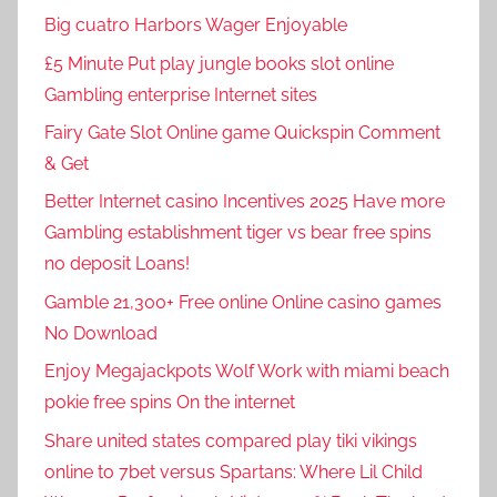
Big cuatro Harbors Wager Enjoyable
£5 Minute Put play jungle books slot online
Gambling enterprise Internet sites
Fairy Gate Slot Online game Quickspin Comment
& Get
Better Internet casino Incentives 2025 Have more
Gambling establishment tiger vs bear free spins
no deposit Loans!
Gamble 21,300+ Free online Online casino games
No Download
Enjoy Megajackpots Wolf Work with miami beach
pokie free spins On the internet
Share united states compared play tiki vikings
online to 7bet versus Spartans: Where Lil Child