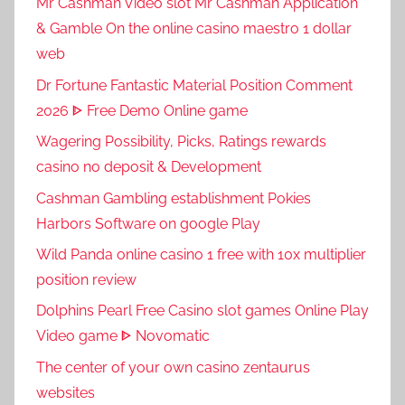
Mr Cashman Video slot Mr Cashman Application
& Gamble On the online casino maestro 1 dollar
web
Dr Fortune Fantastic Material Position Comment
2026 ᐈ Free Demo Online game
Wagering Possibility, Picks, Ratings rewards
casino no deposit & Development
Cashman Gambling establishment Pokies
Harbors Software on google Play
Wild Panda online casino 1 free with 10x multiplier
position review
Dolphins Pearl Free Casino slot games Online Play
Video game ᐈ Novomatic
The center of your own casino zentaurus
websites