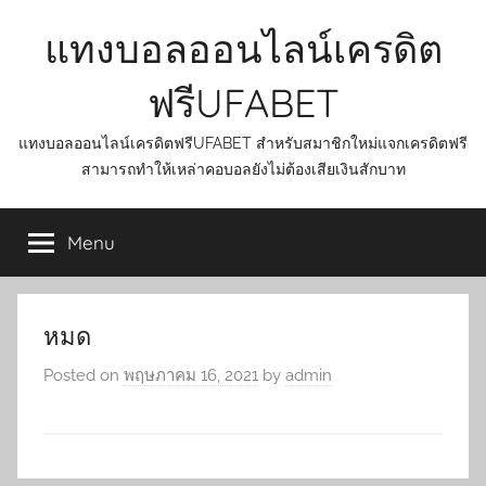
Skip
แทงบอลออนไลน์เครดิต
to
content
ฟรีUFABET
แทงบอลออนไลน์เครดิตฟรีUFABET สำหรับสมาชิกใหม่แจกเครดิตฟรี
สามารถทำให้เหล่าคอบอลยังไม่ต้องเสียเงินสักบาท
Menu
หมด
Posted on
พฤษภาคม 16, 2021
by
admin