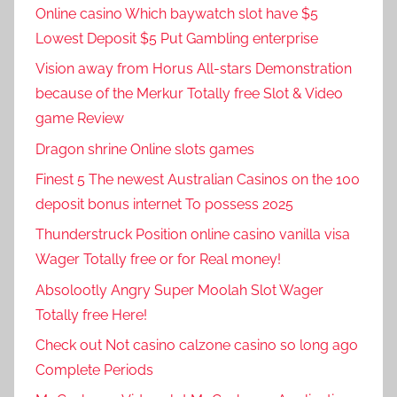
Online casino Which baywatch slot have $5
Lowest Deposit $5 Put Gambling enterprise
Vision away from Horus All-stars Demonstration
because of the Merkur Totally free Slot & Video
game Review
Dragon shrine Online slots games
Finest 5 The newest Australian Casinos on the 100
deposit bonus internet To possess 2025
Thunderstruck Position online casino vanilla visa
Wager Totally free or for Real money!
Absolootly Angry Super Moolah Slot Wager
Totally free Here!
Check out Not casino calzone casino so long ago
Complete Periods