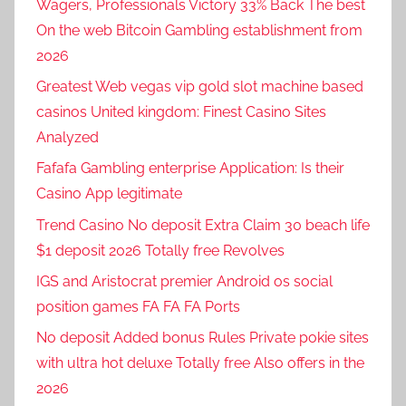
Wagers, Professionals Victory 33% Back The best
On the web Bitcoin Gambling establishment from
2026
Greatest Web vegas vip gold slot machine based
casinos United kingdom: Finest Casino Sites
Analyzed
Fafafa Gambling enterprise Application: Is their
Casino App legitimate
Trend Casino No deposit Extra Claim 30 beach life
$1 deposit 2026 Totally free Revolves
IGS and Aristocrat premier Android os social
position games FA FA FA Ports
No deposit Added bonus Rules Private pokie sites
with ultra hot deluxe Totally free Also offers in the
2026