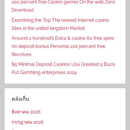
100 percent free Casino games On the web Zero
Download
Examining the Top The newest Internet casino
Sites in the united kingdom Market
Around 2 hundred% Extra & casino 60 free spins
no deposit bonus Personal 100 percent free
Revolves
$5 Minimal Deposit Casinos Usa Greatest 5 Buck
Put Gambling enterprises 2024
คลังเก็บ
สิงหาคม 2026
กรกฎาคม 2026