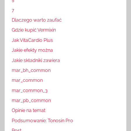
7
Dlaczego warto zaufać
Gdzie kupić Vermixin
Jak VitaCardio Plus
Jakie efekty można
Jakie składniki zawiera
mar_bh_common
mar_common
mar_common_3
mar_pb_common
Opinie na temat
Podsumowanie: Tonosin Pro
Post