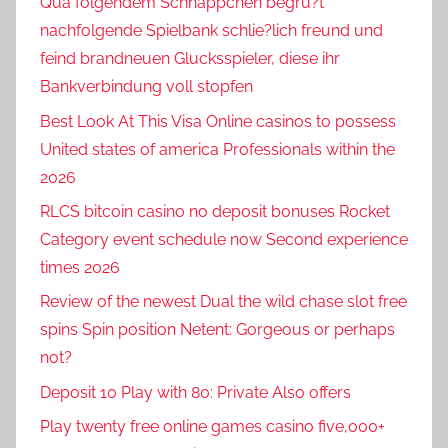
Qua folgendem Schnappchen begru?t
nachfolgende Spielbank schlie?lich freund und
feind brandneuen Glucksspieler, diese ihr
Bankverbindung voll stopfen
Best Look At This Visa Online casinos to possess
United states of america Professionals within the
2026
RLCS bitcoin casino no deposit bonuses Rocket
Category event schedule now Second experience
times 2026
Review of the newest Dual the wild chase slot free
spins Spin position Netent: Gorgeous or perhaps
not?
Deposit 10 Play with 80: Private Also offers
Play twenty free online games casino five,000+