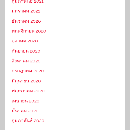
กุมภาพันธ์ 2021
มกราคม 2021
ธันวาคม 2020
พฤศจิกายน 2020
ตุลาคม 2020
กันยายน 2020
สิงหาคม 2020
กรกฎาคม 2020
มิถุนายน 2020
พฤษภาคม 2020
เมษายน 2020
มีนาคม 2020
กุมภาพันธ์ 2020