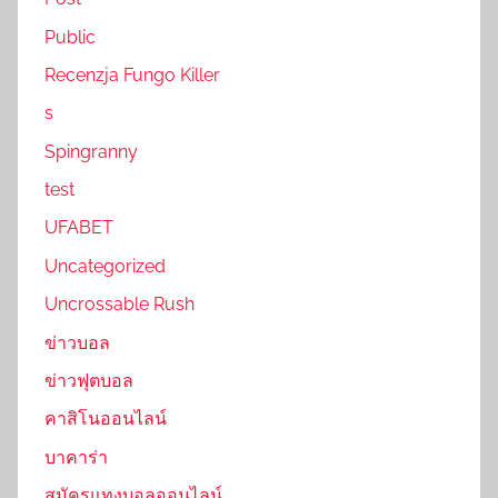
Public
Recenzja Fungo Killer
s
Spingranny
test
UFABET
Uncategorized
Uncrossable Rush
ข่าวบอล
ข่าวฟุตบอล
คาสิโนออนไลน์
บาคาร่า
สมัครแทงบอลออนไลน์