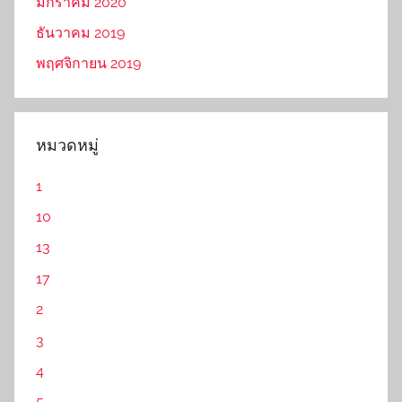
มกราคม 2020
ธันวาคม 2019
พฤศจิกายน 2019
หมวดหมู่
1
10
13
17
2
3
4
5