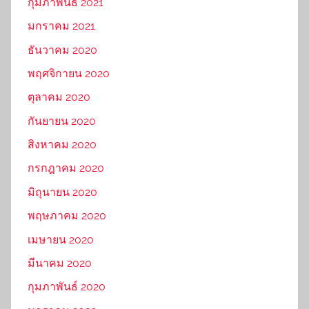
กุมภาพันธ์ 2021
มกราคม 2021
ธันวาคม 2020
พฤศจิกายน 2020
ตุลาคม 2020
กันยายน 2020
สิงหาคม 2020
กรกฎาคม 2020
มิถุนายน 2020
พฤษภาคม 2020
เมษายน 2020
มีนาคม 2020
กุมภาพันธ์ 2020