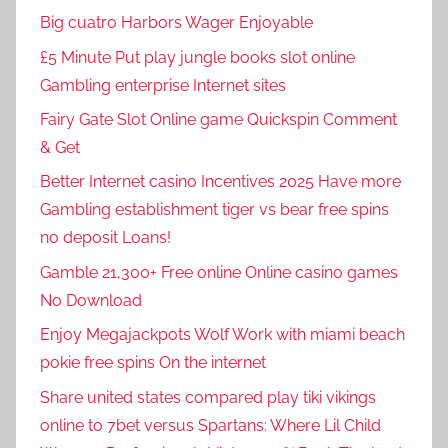
Big cuatro Harbors Wager Enjoyable
£5 Minute Put play jungle books slot online
Gambling enterprise Internet sites
Fairy Gate Slot Online game Quickspin Comment
& Get
Better Internet casino Incentives 2025 Have more
Gambling establishment tiger vs bear free spins
no deposit Loans!
Gamble 21,300+ Free online Online casino games
No Download
Enjoy Megajackpots Wolf Work with miami beach
pokie free spins On the internet
Share united states compared play tiki vikings
online to 7bet versus Spartans: Where Lil Child