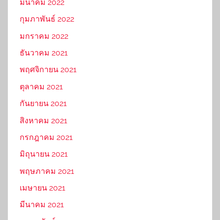
มีนาคม 2022
กุมภาพันธ์ 2022
มกราคม 2022
ธันวาคม 2021
พฤศจิกายน 2021
ตุลาคม 2021
กันยายน 2021
สิงหาคม 2021
กรกฎาคม 2021
มิถุนายน 2021
พฤษภาคม 2021
เมษายน 2021
มีนาคม 2021