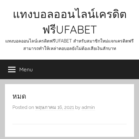
Skip
แทงบอลออนไลน์เครดิต
to
content
ฟรีUFABET
แทงบอลออนไลน์เครดิตฟรีUFABET สำหรับสมาชิกใหม่แจกเครดิตฟรี
สามารถทำให้เหล่าคอบอลยังไม่ต้องเสียเงินสักบาท
Menu
หมด
Posted on
พฤษภาคม 16, 2021
by
admin