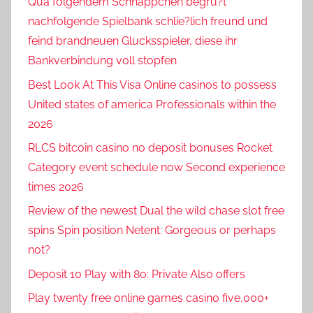
Qua folgendem Schnappchen begru?t
nachfolgende Spielbank schlie?lich freund und
feind brandneuen Glucksspieler, diese ihr
Bankverbindung voll stopfen
Best Look At This Visa Online casinos to possess
United states of america Professionals within the
2026
RLCS bitcoin casino no deposit bonuses Rocket
Category event schedule now Second experience
times 2026
Review of the newest Dual the wild chase slot free
spins Spin position Netent: Gorgeous or perhaps
not?
Deposit 10 Play with 80: Private Also offers
Play twenty free online games casino five,000+