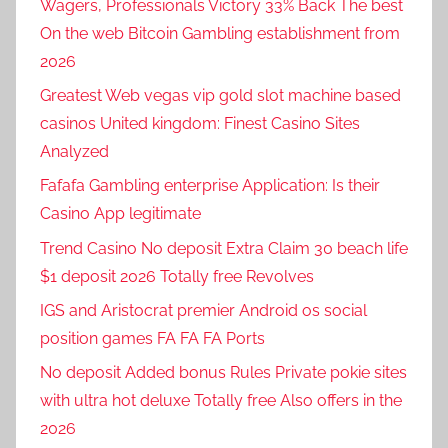
Wagers, Professionals Victory 33% Back The best
On the web Bitcoin Gambling establishment from
2026
Greatest Web vegas vip gold slot machine based
casinos United kingdom: Finest Casino Sites
Analyzed
Fafafa Gambling enterprise Application: Is their
Casino App legitimate
Trend Casino No deposit Extra Claim 30 beach life
$1 deposit 2026 Totally free Revolves
IGS and Aristocrat premier Android os social
position games FA FA FA Ports
No deposit Added bonus Rules Private pokie sites
with ultra hot deluxe Totally free Also offers in the
2026