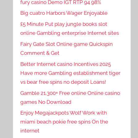
fury casino Demo IGT RTP 94 98%
Big cuatro Harbors Wager Enjoyable
£5 Minute Put play jungle books slot
online Gambling enterprise Internet sites
Fairy Gate Slot Online game Quickspin
Comment & Get
Better Internet casino Incentives 2025
Have more Gambling establishment tiger
vs bear free spins no deposit Loans!
Gamble 21,300+ Free online Online casino
games No Download
Enjoy Megajackpots Wolf Work with
miami beach pokie free spins On the
internet