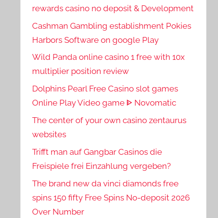
rewards casino no deposit & Development
Cashman Gambling establishment Pokies
Harbors Software on google Play
Wild Panda online casino 1 free with 10x
multiplier position review
Dolphins Pearl Free Casino slot games
Online Play Video game ᐈ Novomatic
The center of your own casino zentaurus
websites
Trifft man auf Gangbar Casinos die
Freispiele frei Einzahlung vergeben?
The brand new da vinci diamonds free
spins 150 fifty Free Spins No-deposit 2026
Over Number