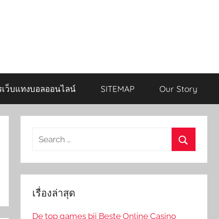
รเว็บแทงบอลออนไลน์
SITEMAP
Our Story
Search
for:
Search
เรื่องล่าสุด
De top games bij Beste Online Casino