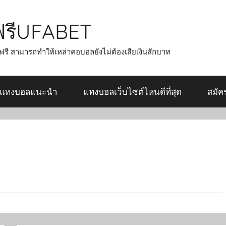
ฟรีUFABET
 สามารถทำให้เหล่าคอบอลยังไม่ต้องเสียเงินสักบาท
บแทงบอลแนะนำ
แทงบอลเว็บไซต์ไหนดีที่สุด
สมัค