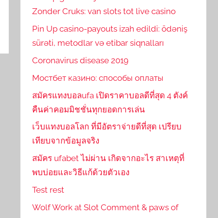
Zonder Cruks: van slots tot live casino
Pin Up casino-payouts izah edildi: ödəniş
sürəti, metodlar və etibar siqnalları
Coronavirus disease 2019
Мостбет казино: способы оплаты
สมัครแทงบอลufa เปิดราคาบอลดีที่สุด 4 ตังค์
คืนค่าคอมมิชชั่นทุกยอดการเล่น
เว็บแทงบอลโลก ที่มีอัตราจ่ายดีที่สุด เปรียบ
เทียบจากข้อมูลจริง
สมัคร ufabet ไม่ผ่าน เกิดจากอะไร สาเหตุที่
พบบ่อยและวิธีแก้ด้วยตัวเอง
Test rest
Wolf Work at Slot Comment & paws of