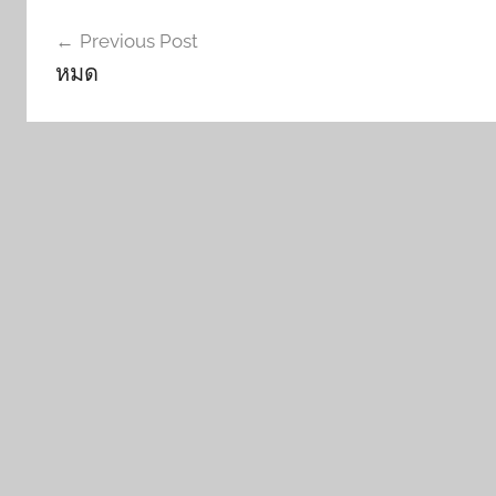
เมนู
Previous Post
นำทาง
หมด
เรื่อง