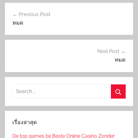
เมนู
Previous Post
นำทาง
หมด
เรื่อง
Next Post
หมด
Search
for:
Search
เรื่องล่าสุด
De top games bij Beste Online Casino Zonder