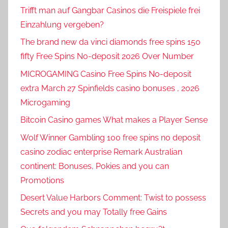
Trifft man auf Gangbar Casinos die Freispiele frei
Einzahlung vergeben?
The brand new da vinci diamonds free spins 150
fifty Free Spins No-deposit 2026 Over Number
MICROGAMING Casino Free Spins No-deposit
extra March 27 Spinfields casino bonuses , 2026
Microgaming
Bitcoin Casino games What makes a Player Sense
Wolf Winner Gambling 100 free spins no deposit
casino zodiac enterprise Remark Australian
continent: Bonuses, Pokies and you can
Promotions
Desert Value Harbors Comment: Twist to possess
Secrets and you may Totally free Gains