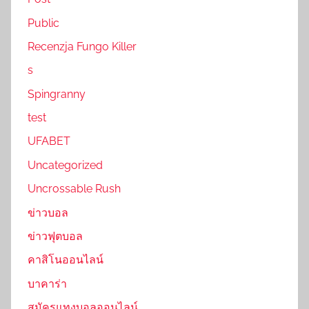
Public
Recenzja Fungo Killer
s
Spingranny
test
UFABET
Uncategorized
Uncrossable Rush
ข่าวบอล
ข่าวฟุตบอล
คาสิโนออนไลน์
บาคาร่า
สมัครแทงบอลออนไลน์