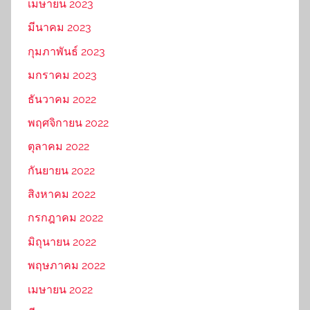
เมษายน 2023
มีนาคม 2023
กุมภาพันธ์ 2023
มกราคม 2023
ธันวาคม 2022
พฤศจิกายน 2022
ตุลาคม 2022
กันยายน 2022
สิงหาคม 2022
กรกฎาคม 2022
มิถุนายน 2022
พฤษภาคม 2022
เมษายน 2022