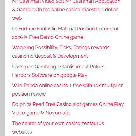
Mr Cashman Video slot Mr Cashman Application
& Gamble On the online casino maestro 1 dollar
web
Dr Fortune Fantastic Material Position Comment
2026 ᐈ Free Demo Online game
Wagering Possibility, Picks, Ratings rewards
casino no deposit & Development
Cashman Gambling establishment Pokies
Harbors Software on google Play
Wild Panda online casino 1 free with 10x multiplier
position review
Dolphins Pearl Free Casino slot games Online Play
Video game ᐈ Novomatic
The center of your own casino zentaurus
websites