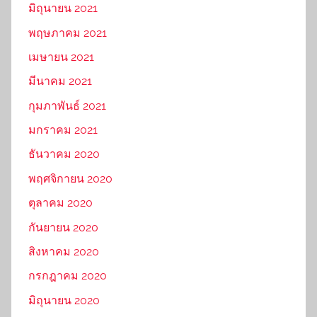
มิถุนายน 2021
พฤษภาคม 2021
เมษายน 2021
มีนาคม 2021
กุมภาพันธ์ 2021
มกราคม 2021
ธันวาคม 2020
พฤศจิกายน 2020
ตุลาคม 2020
กันยายน 2020
สิงหาคม 2020
กรกฎาคม 2020
มิถุนายน 2020