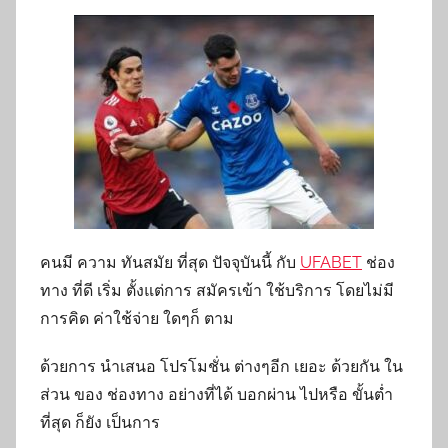
คนมี ความ ทันสมัย ที่สุด ปัจจุบันนี้ กับ
UFABET
ช่อง
ทาง ที่ดี เริ่ม ตั้งแต่การ สมัครเข้า ใช้บริการ โดยไม่มี
การคิด ค่าใช้จ่าย ใดๆก็ ตาม
ด้วยการ นำเสนอ โปรโมชั่น ต่างๆอีก เยอะ ด้วยกัน ใน
ส่วน ของ ช่องทาง อย่างที่ได้ บอกผ่าน ไปหรือ ขั้นต่ำ
ที่สุด ก็ยัง เป็นการ