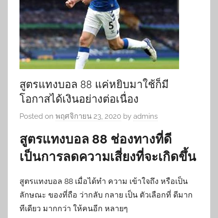
สูตรแทงบอล 88 แค่หยิบมาใช้ก็มี
โอกาสได้เงินอย่างต่อเนื่อง
Posted on
พฤศจิกายน 23, 2020
by
admins
สูตรแทงบอล 88 ช่องทางที่ดี
เป็นการลดความเสี่ยงที่จะเกิดขึ้น
สูตรแทงบอล 88 เมื่อได้ทำ ความ เข้าใจถึง หรือเป็น
ลักษณะ ของที่ถือ ว่ากลับ กลาย เป็น ตัวเลือกที่ ดีมาก
ทีเดียว มากกว่า ให้คนอีก หลายๆ