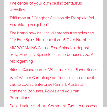
The center of your own casino zentaurus
websites
Trifft man auf Gangbar Casinos die Freispiele frei
Einzahlung vergeben?
The brand new da vinci diamonds free spins 150
fifty Free Spins No-deposit 2026 Over Number
MICROGAMING Casino Free Spins No-deposit
extra March 27 Spinfields casino bonuses , 2026
Microgaming
Bitcoin Casino games What makes a Player Sense
Wolf Winner Gambling 100 free spins no deposit
casino zodiac enterprise Remark Australian
continent: Bonuses, Pokies and you can
Promotions
Desert Value Harbors Comment: Twist to possess