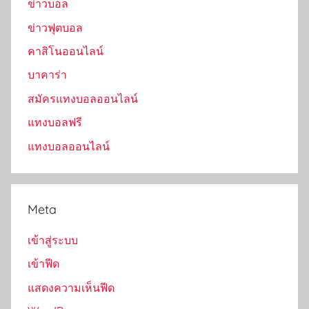
ข่าวบอล
ข่าวฟุตบอล
คาสิโนออนไลน์
บาคาร่า
สมัครแทงบอลออนไลน์
แทงบอลฟรี
แทงบอลออนไลน์
Meta
เข้าสู่ระบบ
เข้าฟีด
แสดงความเห็นฟีด