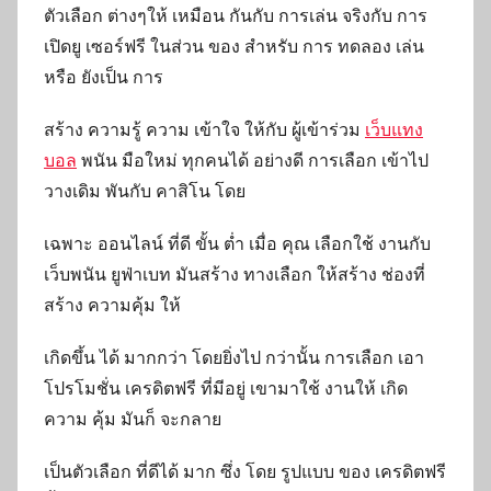
ตัวเลือก ต่างๆให้ เหมือน กันกับ การเล่น จริงกับ การ
เปิดยู เซอร์ฟรี ในส่วน ของ สำหรับ การ ทดลอง เล่น
หรือ ยังเป็น การ
สร้าง ความรู้ ความ เข้าใจ ให้กับ ผู้เข้าร่วม
เว็บแทง
บอล
พนัน มือใหม่ ทุกคนได้ อย่างดี การเลือก เข้าไป
วางเดิม พันกับ คาสิโน โดย
เฉพาะ ออนไลน์ ที่ดี ขั้น ต่ำ เมื่อ คุณ เลือกใช้ งานกับ
เว็บพนัน ยูฟ่าเบท มันสร้าง ทางเลือก ให้สร้าง ช่องที่
สร้าง ความคุ้ม ให้
เกิดขึ้น ได้ มากกว่า โดยยิ่งไป กว่านั้น การเลือก เอา
โปรโมชั่น เครดิตฟรี ที่มีอยู่ เขามาใช้ งานให้ เกิด
ความ คุ้ม มันก็ จะกลาย
เป็นตัวเลือก ที่ดีได้ มาก ซึ่ง โดย รูปแบบ ของ เครดิตฟรี