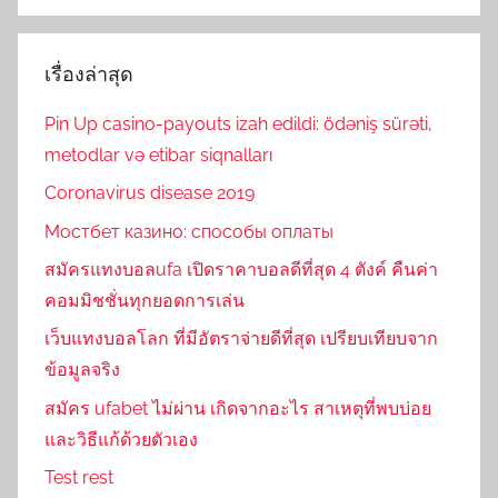
Search
เรื่องล่าสุด
Pin Up casino-payouts izah edildi: ödəniş sürəti,
metodlar və etibar siqnalları
Coronavirus disease 2019
Мостбет казино: способы оплаты
สมัครแทงบอลufa เปิดราคาบอลดีที่สุด 4 ตังค์ คืนค่า
คอมมิชชั่นทุกยอดการเล่น
เว็บแทงบอลโลก ที่มีอัตราจ่ายดีที่สุด เปรียบเทียบจาก
ข้อมูลจริง
สมัคร ufabet ไม่ผ่าน เกิดจากอะไร สาเหตุที่พบบ่อย
และวิธีแก้ด้วยตัวเอง
Test rest