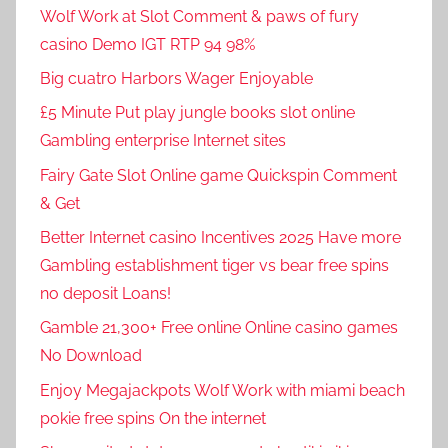
Wolf Work at Slot Comment & paws of fury
casino Demo IGT RTP 94 98%
Big cuatro Harbors Wager Enjoyable
£5 Minute Put play jungle books slot online
Gambling enterprise Internet sites
Fairy Gate Slot Online game Quickspin Comment
& Get
Better Internet casino Incentives 2025 Have more
Gambling establishment tiger vs bear free spins
no deposit Loans!
Gamble 21,300+ Free online Online casino games
No Download
Enjoy Megajackpots Wolf Work with miami beach
pokie free spins On the internet