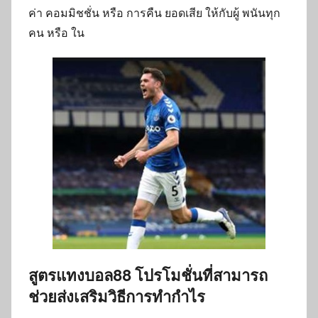
ค่า คอมมิชชั่น หรือ การคืน ยอดเสีย ให้กับผู้ พนันทุก
คน หรือ ใน
สูตรแทงบอล88 โปรโมชั่นที่สามารถ
ช่วยส่งเสริมวิธีการทำกำไร