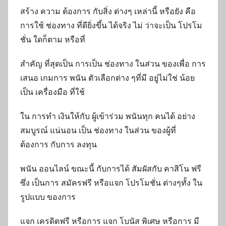
สร้าง ความ ต้องการ กับสิ่ง ต่างๆ เหล่านี้ หรือยัง คือ
การใช้ ช่องทาง ที่ดียิ่งขึ้น ได้จริง ไม่ ว่าจะเป็น โปรโม
ชั่น ใดก็ตาม หรือที่
สำคัญ ที่สุดเป็น การเป็น ช่องทาง ในส่วน ของเพื่อ การ
เสนอ เกมการ พนัน ตัวเลือกต่าง ๆที่มี อยู่ไม่ใช่ น้อย
เป็น เครื่องมือ ที่ใช้
ใน การทำ เงินให้กับ ผู้เข้าร่วม พนันทุก คนได้ อย่าง
สมบูรณ์ แน่นอน เป็น ช่องทาง ในส่วน ของผู้ที่
ต้องการ กับการ ลงทุน
พนัน ออนไลน์ ขณะนี้ กับการได้ สัมผัสกับ คาสิโน ฟรี
ซึ่ง เป็นการ สมัครฟรี หรือแจก โปรโมชั่น ต่างๆทั้ง ใน
รูปแบบ ของการ
แจก เครดิตฟรี หรือการ แจก โบนัส พิเศษ หรือการ มี