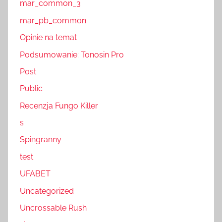
mar_common_3
mar_pb_common
Opinie na temat
Podsumowanie: Tonosin Pro
Post
Public
Recenzja Fungo Killer
s
Spingranny
test
UFABET
Uncategorized
Uncrossable Rush