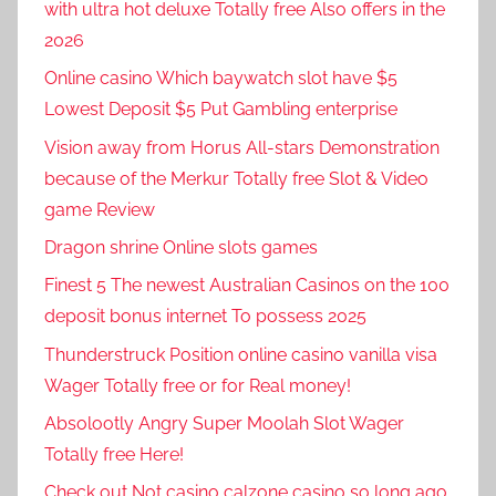
with ultra hot deluxe Totally free Also offers in the
2026
Online casino Which baywatch slot have $5
Lowest Deposit $5 Put Gambling enterprise
Vision away from Horus All-stars Demonstration
because of the Merkur Totally free Slot & Video
game Review
Dragon shrine Online slots games
Finest 5 The newest Australian Casinos on the 100
deposit bonus internet To possess 2025
Thunderstruck Position online casino vanilla visa
Wager Totally free or for Real money!
Absolootly Angry Super Moolah Slot Wager
Totally free Here!
Check out Not casino calzone casino so long ago