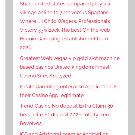
Share united states compared play tiki
vikings online to 7bet versus Spartans:
Where Lil Child Wagers, Professionals
Victory 33% Back The best On the web
Bitcoin Gambling establishment from
2026
Greatest Web vegas vip gold slot machine
based casinos United kingdom: Finest
Casino Sites Analyzed
Fafafa Gambling enterprise Application: Is
their Casino App legitimate
Trend Casino No deposit Extra Claim 30
beach life $1 deposit 2026 Totally free
Revolves
IGS and Aristocrat premier Android os