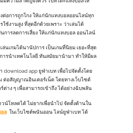
่ไม่มีความสำคัญจึงควร ไปที่โต๊ะแทงบอลให้
่ยงต่อการถูกโกง ให้แก่นักแทงบอลออนไลน์ทุก
ารใช้งานสูง ที่สุดอีกด้วยเพราะ ว่าเล่นได้
นการลดการเสี่ยง ให้แก่นักแทงบอล ออนไลน์
เล่นเกมได้นานัปการ เป็นเกมที่นิยม เยอะที่สุด
ๆ โดยการนำเทคโนโลยี ทันสมัยมานำมา ทำให้มีผล
 download app ยูฟ่าเบท เพื่อไปจัดตั้งโดย
ชื่อม ต่อสัญญาณอินเตอร์เน็ต โดยทางเว็บไซต์
์ต่าง ๆ เพื่อสามารถเข้าถึง ได้อย่างฉับพลัน
วน์โหลดได้ ไม่ยากเพื่อนำไป จัดตั้งด้านใน
บอล
ในเว็บไซต์พนันออน ไลน์ยูฟ่าเบท ได้