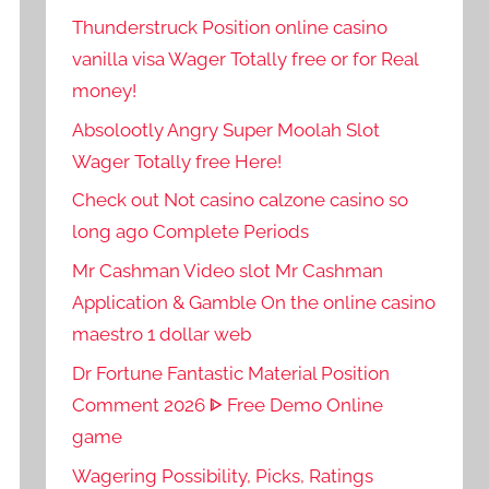
Thunderstruck Position online casino
vanilla visa Wager Totally free or for Real
money!
Absolootly Angry Super Moolah Slot
Wager Totally free Here!
Check out Not casino calzone casino so
long ago Complete Periods
Mr Cashman Video slot Mr Cashman
Application & Gamble On the online casino
maestro 1 dollar web
Dr Fortune Fantastic Material Position
Comment 2026 ᐈ Free Demo Online
game
Wagering Possibility, Picks, Ratings