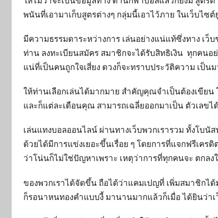
ให้ไม่ว่าจะเป็นข้อมูลทาง ด้านกีฬาบอลแล้วก็ยังมี สู
พนันที่เอามาเก็บสูตรต่างๆ กลุ่มนี้เอาไว้ภาย ในเว็บไซต์ยู
มีความธรรมดาระหว่างการ เล่นอย่างแน่แท้ซึ่งทาง เว็บ
ท่าน ลงทะเบียนสมัคร สมาชิกจะได้รับสิทธิเงิน ทุกคนอย่างย
แน่ที่เป็นคนถูกใจเสี่ยง ดวงก็จะทราบประวัติความ เป็
ให้ท่านเลือกเล่นได้มากมาย สำคัญคุณจำเป็นต้องเขียน 
และก็แต่ละเดือนคุณ สามารถเฉลี่ยออกมาเป็น ตัวเลขได
เล่นแทงบอลออนไลน์ ผ่านทางเว็บพวกเรารวม ทั้งโบนัสฟ
ด้วยได้มีการแข่งเยอะขึ้นเรื่อย ๆ โดยการที่แจกฟรีเครดิต
ว่าโน่นก็ไม่ใช่ปัญหาเพราะ เหตุว่าการที่ทุกคนจะ ตกลงใจนั
ของพวกเราได้จัดขึ้น ถือได้ว่าแคมเปญที่ เพิ่มสมาชิกได้
ก็รอนาหนทองคำแบบงี้ มานานมากแล้วก็เมื่อ ได้ยินว่าเว