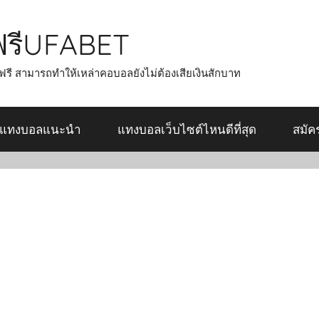
ฟรีUFABET
 สามารถทำให้เหล่าคอบอลยังไม่ต้องเสียเงินสักบาท
บแทงบอลแนะนำ
แทงบอลเว็บไซต์ไหนดีที่สุด
สมัค