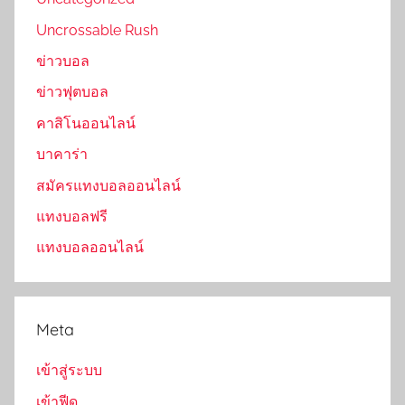
Uncrossable Rush
ข่าวบอล
ข่าวฟุตบอล
คาสิโนออนไลน์
บาคาร่า
สมัครแทงบอลออนไลน์
แทงบอลฟรี
แทงบอลออนไลน์
Meta
เข้าสู่ระบบ
เข้าฟีด