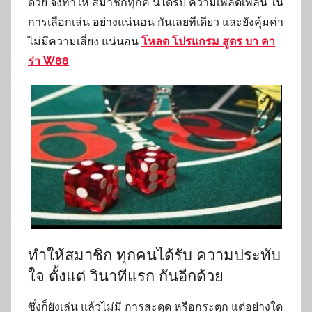
ด้วย จึงทำให้ สมาชิกทุกค นได้รับ ความเพลิดเพลิน ใน
การเลือกเล่น อย่างแน่นอน กันเลยทีเดียว และยังคุ้มค่า
ไม่มีความเสี่ยง แน่นอน
โหลด โปรแกรม สูตร บา คา
ร่า W88
ทำให้สมาชิก ทุกคนได้รับ ความประทับ
ใจ ตั้งแต่ วินาทีแรก กันอีกด้วย
ซึ่งก็ยังเล่น แล้วไม่มี การสะดุด หรือกระตุก แต่อย่างใด