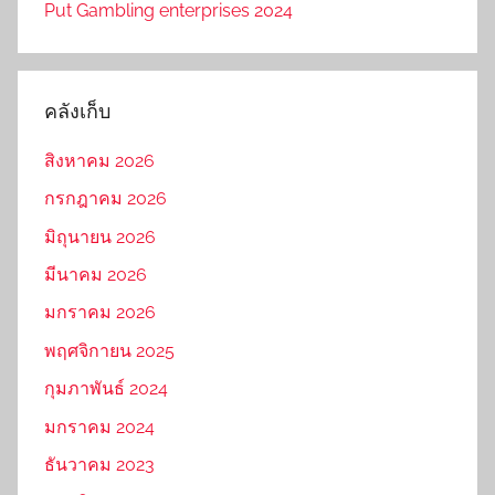
Put Gambling enterprises 2024
คลังเก็บ
สิงหาคม 2026
กรกฎาคม 2026
มิถุนายน 2026
มีนาคม 2026
มกราคม 2026
พฤศจิกายน 2025
กุมภาพันธ์ 2024
มกราคม 2024
ธันวาคม 2023