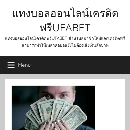
Skip
แทงบอลออนไลน์เครดิต
to
content
ฟรีUFABET
แทงบอลออนไลน์เครดิตฟรีUFABET สำหรับสมาชิกใหม่แจกเครดิตฟรี
สามารถทำให้เหล่าคอบอลยังไม่ต้องเสียเงินสักบาท
Menu