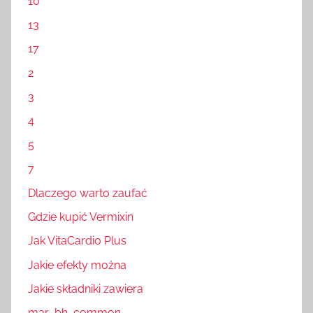
10
13
17
2
3
4
5
7
Dlaczego warto zaufać
Gdzie kupić Vermixin
Jak VitaCardio Plus
Jakie efekty można
Jakie składniki zawiera
mar_bh_common