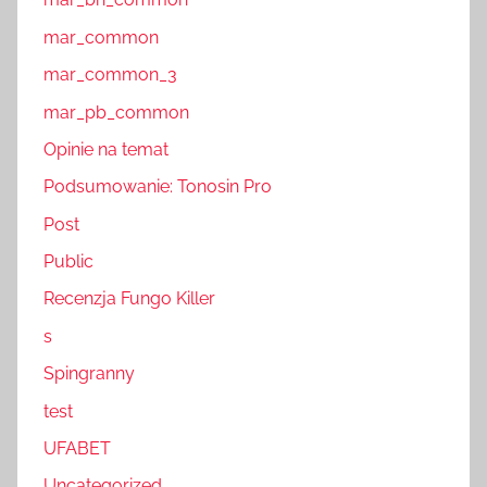
mar_common
mar_common_3
mar_pb_common
Opinie na temat
Podsumowanie: Tonosin Pro
Post
Public
Recenzja Fungo Killer
s
Spingranny
test
UFABET
Uncategorized