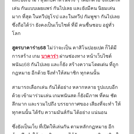
เล่น กันแบบเผยแพร่ กันไปเลย และยังมีคน นิยมเล่น
มาก ที่สุด ในทวีปยุโรป และในทวีป กัมพูชา กันไปเลย
ซึ่งถือได้ว่า ยังคงเป็นเว็บไซต์ ที่มี คนชื่นชอบ อยู่ทั่ว
โลก
สูตรบาคาร่า168
ไม่ว่าจะเป็น คาสิโนปอยเปต ก็ได้มี
การสร้าง เกม
บาคาร่า
ผ่านช่องทาง หน้าเว็บไซต์
พนัน168 กันไปเลย และก็ยัง สร้างความโดดเด่น ที่ถูก
กฎหมาย อีกด้วย จึงทำให้สมาชิก ทุกคนนั้น
สามารถเลือกเล่น กันได้อย่าง หลากหลาย รูปแบบอีก
ด้วย เข้ามาร่วมเล่น เกมพนันสด ก็ยังมีภาพ ที่คม ชัด
ลึกมาก และรวมไปถึง บรรยากาศของ เสียงที่จะทำ ให้
ทุกคนนั้น ได้รับ ความมันส์กัน ได้อย่าง แน่นอน
ซึ่งยังเป็นเว็บ ที่เปิดให้เล่นกัน ตามหลักกฏหมาย อีก