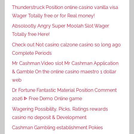
Thunderstruck Position online casino vanilla visa
Wager Totally free or for Real money!
Absolootly Angry Super Moolah Slot Wager
Totally free Here!
Check out Not casino calzone casino so long ago
Complete Periods
Mr Cashman Video slot Mr Cashman Application
& Gamble On the online casino maestro 1 dollar
web
Dr Fortune Fantastic Material Position Comment
2026 ᐈ Free Demo Online game
Wagering Possibility, Picks, Ratings rewards
casino no deposit & Development
Cashman Gambling establishment Pokies