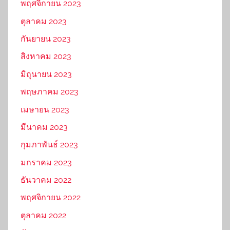
พฤศจิกายน 2023
ตุลาคม 2023
กันยายน 2023
สิงหาคม 2023
มิถุนายน 2023
พฤษภาคม 2023
เมษายน 2023
มีนาคม 2023
กุมภาพันธ์ 2023
มกราคม 2023
ธันวาคม 2022
พฤศจิกายน 2022
ตุลาคม 2022