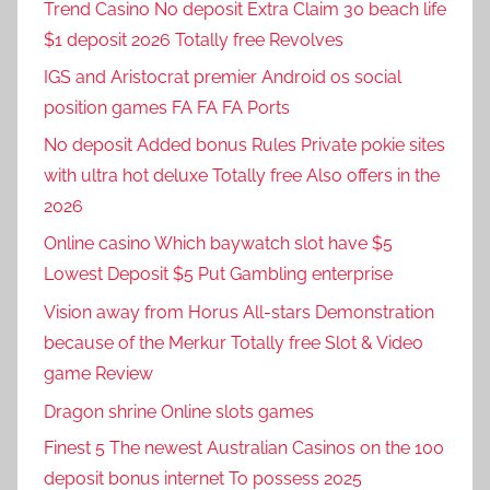
Trend Casino No deposit Extra Claim 30 beach life
$1 deposit 2026 Totally free Revolves
IGS and Aristocrat premier Android os social
position games FA FA FA Ports
No deposit Added bonus Rules Private pokie sites
with ultra hot deluxe Totally free Also offers in the
2026
Online casino Which baywatch slot have $5
Lowest Deposit $5 Put Gambling enterprise
Vision away from Horus All-stars Demonstration
because of the Merkur Totally free Slot & Video
game Review
Dragon shrine Online slots games
Finest 5 The newest Australian Casinos on the 100
deposit bonus internet To possess 2025