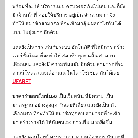
พร้อมที่จะให้ บริการแบบ ครบวงจร กันไปเลย และก็ยัง
มี เจ้าหน้าที่ คอยให้บริการ อยู่เป็น จำนวนมาก จึง
ทำให้ สมาชิกสามารถ ที่จะเข้ามาลุ้น ผลกำไรกัน ได้
แบบ ไม่ยุ่งยาก อีกด้วย
และยังเป็นการ เล่นกับระบบ อัตโนมัติ ที่ได้มีการ สร้าง
เวอร์ชั่นใหม่ ที่จะทำให้ สมาชิกทุกคนนั้น สามารถ
เลือกเล่น และยังมี ความทันสมัย อีกด้วย สามารถที่จะ
ดาวน์โหลด และเลือกเล่น ในโลกโซเชียล กันได้เลย
UFABET
บาคาร่าออนไลน์168
เป็นเว็บพนัน ที่มีความ เป็น
มาตรฐาน อย่างสูงสุด กันเลยทีเดียว และยังเป็น ตัว
เลือกแรก ที่จะทำให้ สมาชิกทุกคน สามารถที่จะเข้า
มา สร้างรายได้ ให้กับตนเอง การเพิ่ม มากยิ่งขึ้น
และยัง ตอบโจทย์ ครบทุกตาม ความต้องการ กันเลยที