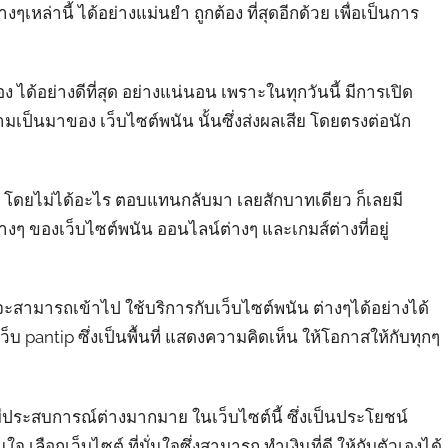
างๆเหล่านี้ ได้อย่างแม่นยำ ถูกต้อง ที่สุดอีกด้วย เพื่อเป็นการ
ด้อย่างดีที่สุด อย่างแน่นอน เพราะในทุกวันนี้ มีการเปิด
ามเป็นมาของ เว็บไซต์พนัน นั้นซึ่งส่งผลเสีย โดยตรงต่อนัก
ด้วย โดยไม่ได้อะไร ตอบแทนกลับมา เลยสักบาทเดียว ก็เลยมี
างๆ ของเว็บไซต์พนัน ออนไลน์ต่างๆ และเกมส์ต่างที่อยู่
ที่จะสามารถเข้าไป ใช้บริการกับเว็บไซต์พนัน ต่างๆได้อย่างได้
็บ pantip ซึ่งเป็นพื้นที่ แสดงความคิดเห็น ให้โอกาสให้กับทุกๆ
มีประสบการณ์ต่างมากมาย ในเว็บไซต์นี้ ซึ่งเป็นประโยชน์
เลือกเว็บไซต์ ที่มั่นใจซึ่งสามารถ ทำเงินที่ดี ให้กับตัวเองได้