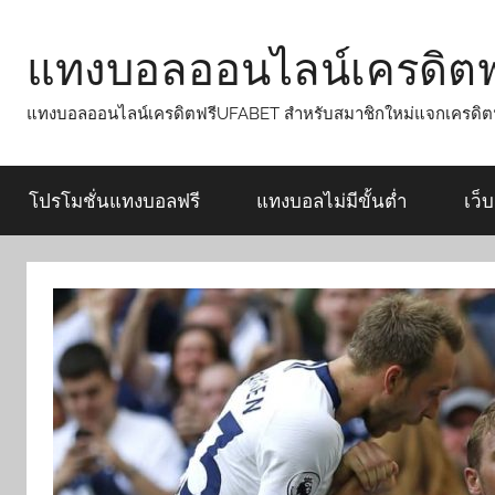
Skip
to
แทงบอลออนไลน์เครดิต
content
แทงบอลออนไลน์เครดิตฟรีUFABET สำหรับสมาชิกใหม่แจกเครดิตฟรี
โปรโมชั่นแทงบอลฟรี
แทงบอลไม่มีขั้นต่ำ
เว็