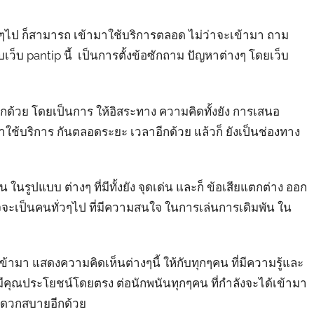
ๆไป ก็สามารถ เข้ามาใช้บริการตลอด ไม่ว่าจะเข้ามา ถาม
ว็บ pantip นี้
เป็นการตั้งข้อซักถาม ปัญหาต่างๆ โดยเว็บ
ีกด้วย โดยเป็นการ ให้อิสระทาง ความคิดทั้งยัง การเสนอ
ใช้บริการ กันตลอดระยะ เวลาอีกด้วย แล้วก็ ยังเป็นช่องทาง
 ในรูปแบบ ต่างๆ ที่มีทั้งยัง จุดเด่น และก็ ข้อเสียแตกต่าง ออก
ะเป็นคนทั่วๆไป ที่มีความสนใจ ในการเล่นการเดิมพัน ใน
ารเข้ามา แสดงความคิดเห็นต่างๆนี้ ให้กับทุกๆคน ที่มีความรู้และ
มีคุณประโยชน์โดยตรง ต่อนักพนันทุกๆคน ที่กำลังจะได้เข้ามา
มสะดวกสบายอีกด้วย