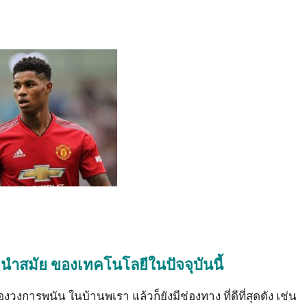
นำสมัย ของเทคโนโลยีในปัจจุบันนี้
วงการพนัน ในบ้านพเรา แล้วก็ยังมีช่องทาง ที่ดีที่สุดดัง เช่น