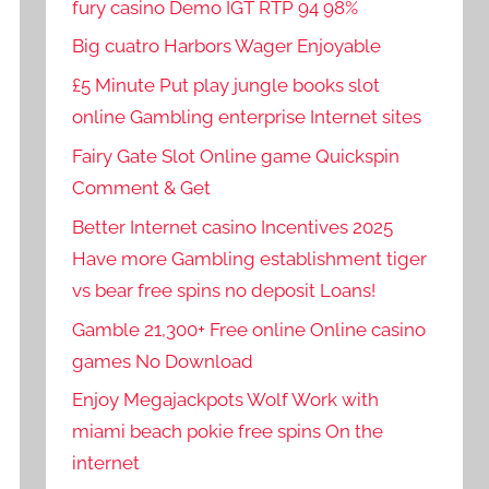
fury casino Demo IGT RTP 94 98%
Big cuatro Harbors Wager Enjoyable
£5 Minute Put play jungle books slot
online Gambling enterprise Internet sites
Fairy Gate Slot Online game Quickspin
Comment & Get
Better Internet casino Incentives 2025
Have more Gambling establishment tiger
vs bear free spins no deposit Loans!
Gamble 21,300+ Free online Online casino
games No Download
Enjoy Megajackpots Wolf Work with
miami beach pokie free spins On the
internet