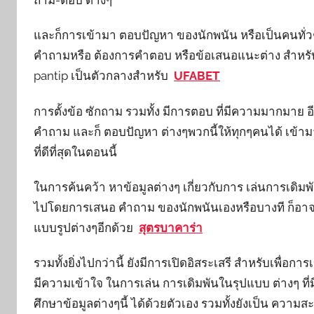
ถาม-ตอบ ต่างๆ
และก็การเข้ามา ตอบปัญหา ของนักพนัน หรือเป็นคนทั่ว
คำถามหรือ ต้องการคำตอบ หรือข้อเสนอแนะต่าง สำหรับเ
pantip เป็นตัวกลางสำหรับ
UFABET
การตั้งข้อ ซักถาม รวมทั้ง มีการตอบ ที่มีความมากมาย อ
คำถาม และก็ ตอบปัญหา ต่างๆพวกนี้ให้ทุกๆคนได้ เข้ามา
ที่ดีที่สุดในตอนนี้
ในการค้นคว้า หาข้อมูลต่างๆ เกี่ยวกับการ เล่นการเดิมพัน
ไปโดยการเสนอ คำถาม ของนักพนันเองหรือบางที ก็อาจจ
แบบรูปต่างๆอีกด้วย
สุตรบาคาร่า
รวมทั้งยิ่งไปกว่านี้ ยังมีการเปิดอิสระเสรี สำหรับเพื่อก
มีความเข้าใจ ในการเล่น การเดิมพันในรุปแบบ ต่างๆ ที่
ศึกษาข้อมูลต่างๆนี้ ได้ด้วยตัวเอง รวมทั้งยังเป็น ควา