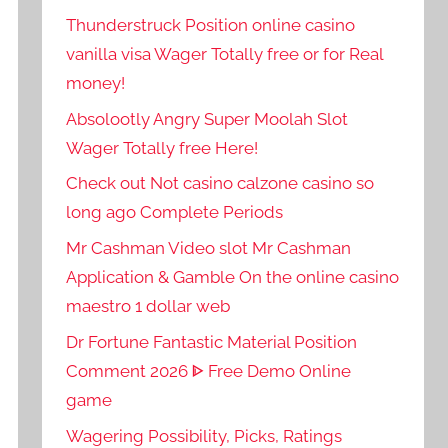
Thunderstruck Position online casino
vanilla visa Wager Totally free or for Real
money!
Absolootly Angry Super Moolah Slot
Wager Totally free Here!
Check out Not casino calzone casino so
long ago Complete Periods
Mr Cashman Video slot Mr Cashman
Application & Gamble On the online casino
maestro 1 dollar web
Dr Fortune Fantastic Material Position
Comment 2026 ᐈ Free Demo Online
game
Wagering Possibility, Picks, Ratings