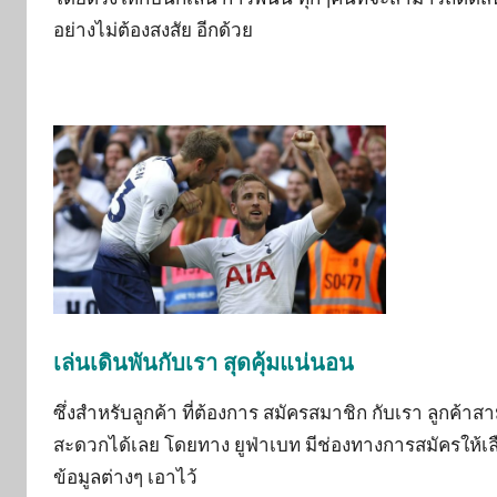
อย่างไม่ต้องสงสัย อีกด้วย
เล่นเดินพันกับเรา สุดคุ้มแน่นอน
ซึ่งสำหรับลูกค้า ที่ต้องการ สมัครสมาชิก กับเรา ลูกค้
สะดวกได้เลย โดยทาง ยูฟ่าเบท มีช่องทางการสมัครให้เล
ข้อมูลต่างๆ เอาไว้