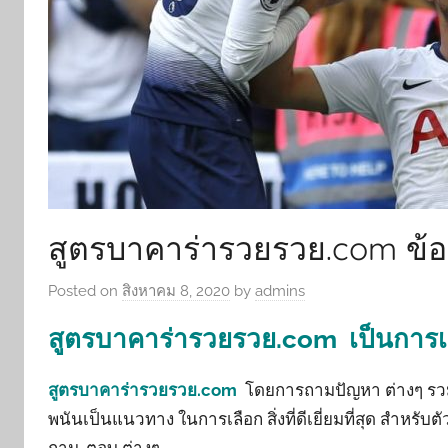
สูตรบาคาร่ารวยรวย.com ข
Posted on
สิงหาคม 8, 2020
by
admins
สูตรบาคาร่ารวยรวย.com เป็นการเ
สูตรบาคาร่ารวยรวย.com
โดยการถามปัญหา ต่างๆ รวม
พนันเป็นแนวทาง ในการเลือก สิ่งที่ดีเยี่ยมที่สุด สำหรับต