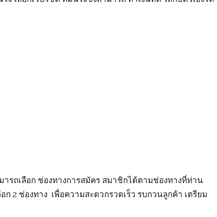
าสามารถเลือก ช่องทางการสมัคร สมาชิกได้ตามช่องทางที่ท่าน
ือก 2 ช่องทาง เพื่อความสะดวกรวดเร็ว รบกวนลูกค้า เตรียม