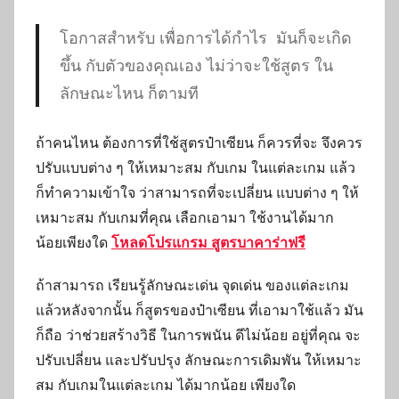
โอกาสสำหรับ เพื่อการได้กำไร มันก็จะเกิด
ขึ้น กับตัวของคุณเอง ไม่ว่าจะใช้สูตร ใน
ลักษณะไหน ก็ตามที
ถ้าคนไหน ต้องการที่ใช้สูตรป๋าเซียน ก็ควรที่จะ จึงควร
ปรับแบบต่าง ๆ ให้เหมาะสม กับเกม ในแต่ละเกม แล้ว
ก็ทำความเข้าใจ ว่าสามารถที่จะเปลี่ยน แบบต่าง ๆ ให้
เหมาะสม กับเกมที่คุณ เลือกเอามา ใช้งานได้มาก
น้อยเพียงใด
โหลดโปรแกรม สูตรบาคาร่าฟรี
ถ้าสามารถ เรียนรู้ลักษณะเด่น จุดเด่น ของแต่ละเกม
แล้วหลังจากนั้น ก็สูตรของป๋าเซียน ที่เอามาใช้แล้ว มัน
ก็ถือ ว่าช่วยสร้างวิธี ในการพนัน ดีไม่น้อย อยู่ที่คุณ จะ
ปรับเปลี่ยน และปรับปรุง ลักษณะการเดิมพัน ให้เหมาะ
สม กับเกมในแต่ละเกม ได้มากน้อย เพียงใด