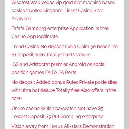
Greatest Web vegas vip gold slot machine based
casinos United kingdom: Finest Casino Sites
Analyzed
Fafafa Gambling enterprise Application: Is their
Casino App legitimate
Trend Casino No deposit Extra Claim 30 beach life
$1 deposit 2026 Totally free Revolves
IGS and Aristocrat premier Android os social
position games FA FA FA Ports
No deposit Added bonus Rules Private pokie sites
with ultra hot deluxe Totally free Also offers in the
2026
Online casino Which baywatch slot have $5
Lowest Deposit $5 Put Gambling enterprise
Vision away from Horus All-stars Demonstration