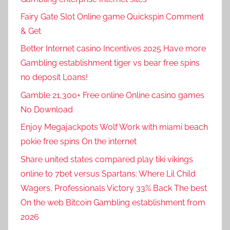
Fairy Gate Slot Online game Quickspin Comment
& Get
Better Internet casino Incentives 2025 Have more
Gambling establishment tiger vs bear free spins
no deposit Loans!
Gamble 21,300+ Free online Online casino games
No Download
Enjoy Megajackpots Wolf Work with miami beach
pokie free spins On the internet
Share united states compared play tiki vikings
online to 7bet versus Spartans: Where Lil Child
Wagers, Professionals Victory 33% Back The best
On the web Bitcoin Gambling establishment from
2026