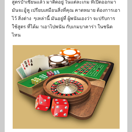
สูตรป๋าเซียนแล้ว มาติดอยู่ ในแต่ละเกม ที่เปิดออกมา
มันจะอู้หู เปรียบเสมือนสิ่งที่คุณ คาดหมาย ต้องการเอา
ไว้ สิ่งต่าง ๆเหล่านี้ มันอยู่ที่ ผู้พนันเองว่า จะปรับการ
ใช้สูตร ที่ได้ม าเอาไปพนัน กับเกมบาคาร่า ในชนิด
ไหน