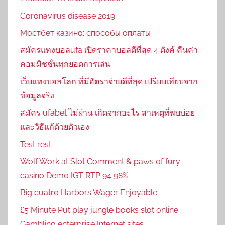
Coronavirus disease 2019
Мостбет казино: способы оплаты
สมัครแทงบอลufa เปิดราคาบอลดีที่สุด 4 ตังค์ คืนค่า
คอมมิชชั่นทุกยอดการเล่น
เว็บแทงบอลโลก ที่มีอัตราจ่ายดีที่สุด เปรียบเทียบจาก
ข้อมูลจริง
สมัคร ufabet ไม่ผ่าน เกิดจากอะไร สาเหตุที่พบบ่อย
และวิธีแก้ด้วยตัวเอง
Test rest
Wolf Work at Slot Comment & paws of fury
casino Demo IGT RTP 94 98%
Big cuatro Harbors Wager Enjoyable
£5 Minute Put play jungle books slot online
Gambling enterprise Internet sites