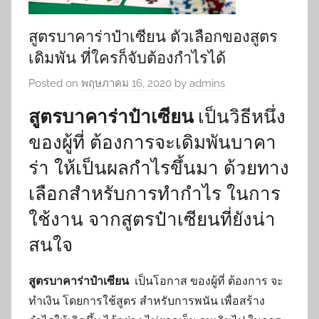
สูตรบาคาร่าป๋าเซียน ตัวเลือกของสูตร
เดิมพัน ที่ใครก็จับต้องกำไรได้
Posted on
พฤษภาคม 16, 2020
by
admins
สูตรบาคาร่าป๋าเซียน
เป็นวิธีหนึ่ง
ของผู้ที่ ต้องการจะเดิมพันบาคา
ร่า ให้เป็นผลกำไรขึ้นมา ด้วยทาง
เลือกสำหรับการทำกำไร ในการ
ใช้งาน จากสูตรป๋าเซียนที่ยังน่า
สนใจ
สูตรบาคาร่าป๋าเซียน
เป็นโอกาส ของผู้ที่ ต้องการ จะ
ทำเงิน โดยการใช้สูตร สำหรับการพนัน เพื่อสร้าง