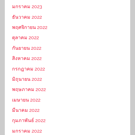
มกราคม 2023
ธันวาคม 2022
พฤศจิกายน 2022
ตุลาคม 2022
กันยายน 2022
สิงหาคม 2022
กรกฎาคม 2022
มิถุนายน 2022
พฤษภาคม 2022
เมษายน 2022
มีนาคม 2022
กุมภาพันธ์ 2022
มกราคม 2022