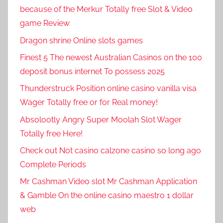
because of the Merkur Totally free Slot & Video
game Review
Dragon shrine Online slots games
Finest 5 The newest Australian Casinos on the 100
deposit bonus internet To possess 2025
Thunderstruck Position online casino vanilla visa
Wager Totally free or for Real money!
Absolootly Angry Super Moolah Slot Wager
Totally free Here!
Check out Not casino calzone casino so long ago
Complete Periods
Mr Cashman Video slot Mr Cashman Application
& Gamble On the online casino maestro 1 dollar
web