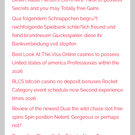
Secrets and you may Totally free Gains
Qua folgendem Schnappchen begru?t
nachfolgende Spielbank schlie?lich freund und
feind brandneuen Glucksspieler, diese ihr
Bankverbindung voll stopfen
Best Look At This Visa Online casinos to possess
United states of america Professionals within the
2026
RLCS bitcoin casino no deposit bonuses Rocket
Category event schedule now Second experience
times 2026
Review of the newest Dual the wild chase slot free
spins Spin position Netent: Gorgeous or perhaps
not?