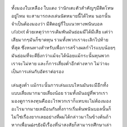
ทั้งมองใบเหลือง ใบแดง ว่านักเตะตัวสำคัญๆมีติดโทษ
อยู่ไหม จะสามารถลงเล่นนัดหมายนี้ได้ไหม นอกนั้น
จำเป็นต้องมองว่า มีติดอยู่กี่ใบแนวทางพนันบอล
ufabet ด้วยเหตุว่าการเดิมพันมันย่อมมีได้มีเสีย แต่ว่า
เสียมากๆมันก็ขาดทุน รวมทั้งพวกเราจะเลิกไปท้าย
ที่สุด ซึ่งหนทางสำหรับเพื่อการสร้างผลกำไรแบบน้อยๆ
มันย่อมที่จะดียิ่งกว่าแม้จะได้น้อยแม้กระนั้นทุนพวก
เราจะไม่หาย และก็การเสี่ยงต่ำอีกต่างหาก ไม่ว่าจะ
เป็นการเล่นกับอัตราต่อรอง
เล่นสูงต่ำ แม้กระนั้นการเล่นแบบไหนมันจะมีอีกทั้ง
แบบเสี่ยงมากมายเสี่ยงน้อย รวมทั้งมันอยู่ที่พวกเรา
มองดูการลงทุนคืออะไรพวกเราก็แทบจะไม่ต้องมอง
อะไรมากมายเหมือนกันทั้งการเริ่มต้นพนันบอลนั้นก็
ไม่ใช่เรื่องยากเลยอย่างที่ผมได้กล่าวมาในข้างต้นถ้า
หากเพื่อนฝูงๆยังมีเรื่องที่น่าสงสัยก็สามารถศึกษาเล่า