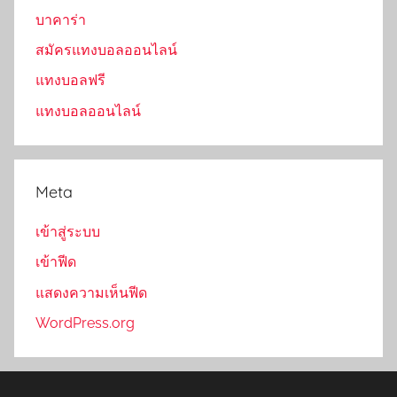
บาคาร่า
สมัครแทงบอลออนไลน์
แทงบอลฟรี
แทงบอลออนไลน์
Meta
เข้าสู่ระบบ
เข้าฟีด
แสดงความเห็นฟีด
WordPress.org