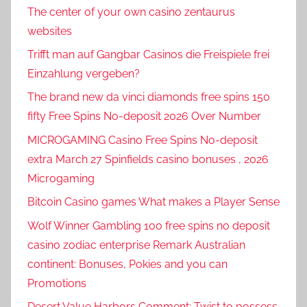
The center of your own casino zentaurus
websites
Trifft man auf Gangbar Casinos die Freispiele frei
Einzahlung vergeben?
The brand new da vinci diamonds free spins 150
fifty Free Spins No-deposit 2026 Over Number
MICROGAMING Casino Free Spins No-deposit
extra March 27 Spinfields casino bonuses , 2026
Microgaming
Bitcoin Casino games What makes a Player Sense
Wolf Winner Gambling 100 free spins no deposit
casino zodiac enterprise Remark Australian
continent: Bonuses, Pokies and you can
Promotions
Desert Value Harbors Comment: Twist to possess