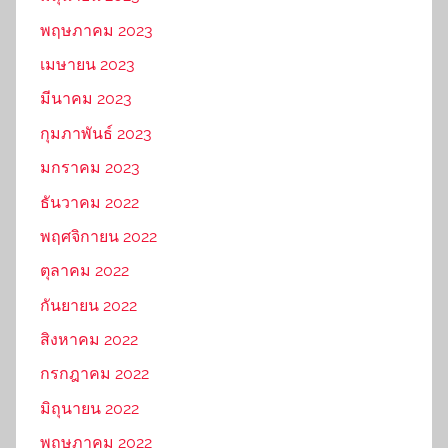
พฤษภาคม 2023
เมษายน 2023
มีนาคม 2023
กุมภาพันธ์ 2023
มกราคม 2023
ธันวาคม 2022
พฤศจิกายน 2022
ตุลาคม 2022
กันยายน 2022
สิงหาคม 2022
กรกฎาคม 2022
มิถุนายน 2022
พฤษภาคม 2022