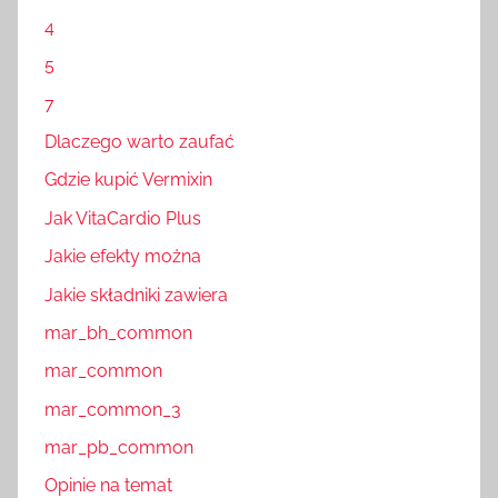
4
5
7
Dlaczego warto zaufać
Gdzie kupić Vermixin
Jak VitaCardio Plus
Jakie efekty można
Jakie składniki zawiera
mar_bh_common
mar_common
mar_common_3
mar_pb_common
Opinie na temat