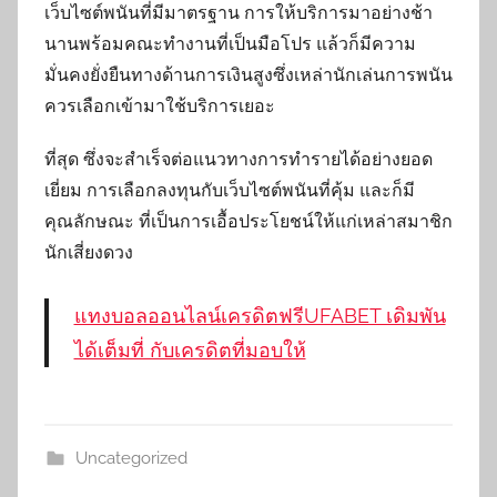
เว็บไซต์พนันที่มีมาตรฐาน การให้บริการมาอย่างช้า
นานพร้อมคณะทำงานที่เป็นมือโปร แล้วก็มีความ
มั่นคงยั่งยืนทางด้านการเงินสูงซึ่งเหล่านักเล่นการพนัน
ควรเลือกเข้ามาใช้บริการเยอะ
ที่สุด ซึ่งจะสำเร็จต่อแนวทางการทำรายได้อย่างยอด
เยี่ยม การเลือกลงทุนกับเว็บไซต์พนันที่คุ้ม และก็มี
คุณลักษณะ ที่เป็นการเอื้อประโยชน์ให้แก่เหล่าสมาชิก
นักเสี่ยงดวง
แทงบอลออนไลน์เครดิตฟรีUFABET เดิมพัน
ได้เต็มที่ กับเครดิตที่มอบให้
Uncategorized