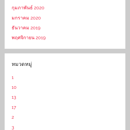
กุมภาพันธ์ 2020
มกราคม 2020
ธันวาคม 2019
พฤศจิกายน 2019
หมวดหมู่
1
10
13
17
2
3