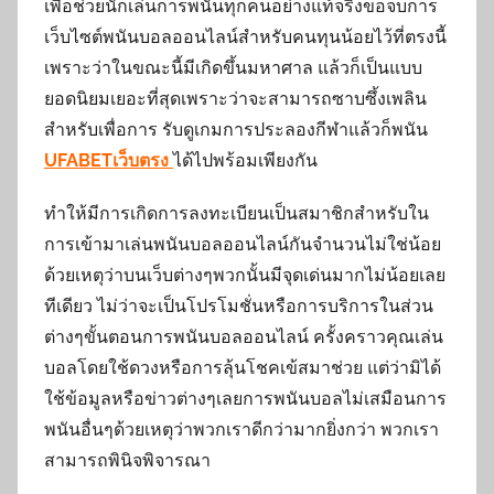
เพื่อช่วยนักเล่นการพนันทุกคนอย่างแท้จริงขอจบการ
เว็บไซต์พนันบอลออนไลน์สำหรับคนทุนน้อยไว้ที่ตรงนี้
เพราะว่าในขณะนี้มีเกิดขึ้นมหาศาล แล้วก็เป็นแบบ
ยอดนิยมเยอะที่สุดเพราะว่าจะสามารถซาบซึ้งเพลิน
สำหรับเพื่อการ รับดูเกมการประลองกีฬาแล้วก็พนัน
UFABETเว็บตรง
ได้ไปพร้อมเพียงกัน
ทำให้มีการเกิดการลงทะเบียนเป็นสมาชิกสำหรับใน
การเข้ามาเล่นพนันบอลออนไลน์กันจำนวนไม่ใช่น้อย
ด้วยเหตุว่าบนเว็บต่างๆพวกนั้นมีจุดเด่นมากไม่น้อยเลย
ทีเดียว ไม่ว่าจะเป็นโปรโมชั่นหรือการบริการในส่วน
ต่างๆขั้นตอนการพนันบอลออนไลน์ ครั้งคราวคุณเล่น
บอลโดยใช้ดวงหรือการลุ้นโชคเข้สมาช่วย แต่ว่ามิได้
ใช้ข้อมูลหรือข่าวต่างๆเลยการพนันบอลไม่เสมือนการ
พนันอื่นๆด้วยเหตุว่าพวกเราดีกว่ามากยิ่งกว่า พวกเรา
สามารถพินิจพิจารณา