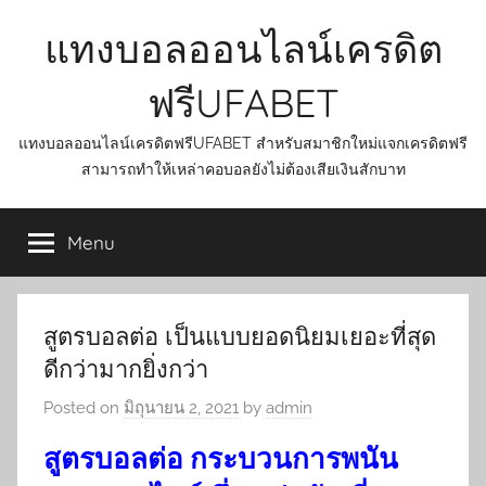
Skip
แทงบอลออนไลน์เครดิต
to
content
ฟรีUFABET
แทงบอลออนไลน์เครดิตฟรีUFABET สำหรับสมาชิกใหม่แจกเครดิตฟรี
สามารถทำให้เหล่าคอบอลยังไม่ต้องเสียเงินสักบาท
Menu
สูตรบอลต่อ เป็นแบบยอดนิยมเยอะที่สุด
ดีกว่ามากยิ่งกว่า
Posted on
มิถุนายน 2, 2021
by
admin
สูตรบอลต่อ กระบวนการพนัน