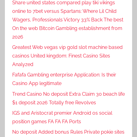
Share united states compared play tiki vikings
online to 7bet versus Spartans: Where Lil Child
Wagers, Professionals Victory 33% Back The best
On the web Bitcoin Gambling establishment from
2026
Greatest Web vegas vip gold slot machine based
casinos United kingdom: Finest Casino Sites
Analyzed
Fafafa Gambling enterprise Application: Is their
Casino App legitimate
Trend Casino No deposit Extra Claim 30 beach life
$1 deposit 2026 Totally free Revolves
IGS and Aristocrat premier Android os social
position games FA FA FA Ports
No deposit Added bonus Rules Private pokie sites