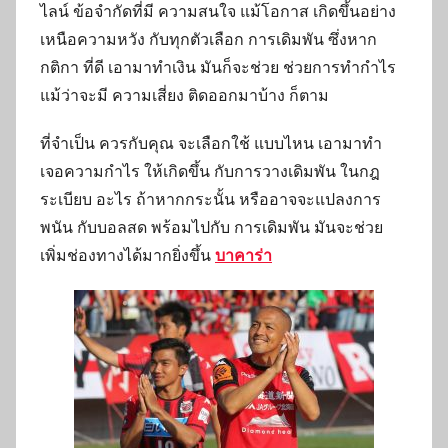
ไลน์ ข้อจำกัดที่มี ความสนใจ แม้โอกาส เกิดขึ้นอย่าง
เหนือความหวัง กับทุกตัวเลือก การเดิมพัน ซึ่งหาก
กติกา ที่ดี เอามาทำเงิน มันก็จะช่วย ช่วยการทำกำไร
แม้ว่าจะมี ความเสี่ยง ติดออกมาบ้าง ก็ตาม
ที่จำเป็น ควรกับคุณ จะเลือกใช้ แบบไหน เอามาทำ
เจอความกำไร ให้เกิดขึ้น กับการวางเดิมพัน ในกฎ
ระเบียบ อะไร ถ้าหากกระนั้น หรืออาจจะแปลงการ
พนัน กับบอลสด พร้อมไปกับ การเดิมพัน มันจะช่วย
เพิ่มช่องทางได้มากยิ่งขึ้น
บาคาร่า