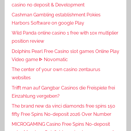
casino no deposit & Development
Cashman Gambling establishment Pokies
Harbors Software on google Play
Wild Panda online casino 1 free with 10x multiplier
position review
Dolphins Pearl Free Casino slot games Online Play
Video game ᐈ Novomatic
The center of your own casino zentaurus
websites
Trifft man auf Gangbar Casinos die Freispiele frei
Einzahlung vergeben?
The brand new da vinci diamonds free spins 150
fifty Free Spins No-deposit 2026 Over Number
MICROGAMING Casino Free Spins No-deposit