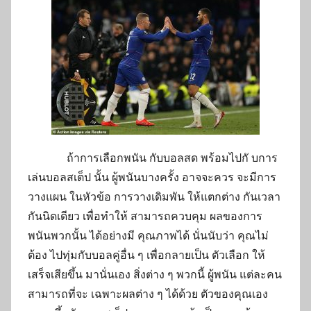
ถ้าการเลือกพนัน กับบอลสด พร้อมไปกั บการ
เล่นบอลสเต็ป นั้น ผู้พนันบางครั้ง อาจจะควร จะมีการ
วางแผน ในหัวข้อ การวางเดิมพัน ให้แตกต่าง กันเวลา
กันนิดเดียว เพื่อทำให้ สามารถควบคุม ผลของการ
พนันพวกนั้น ได้อย่างมี คุณภาพได้ นั่นนับว่า คุณไม่
ต้อง ไปทุ่มกับบอลคู่อื่น ๆ เพื่อกลายเป็น ตัวเลือก ให้
เสร็จเสียขึ้น มานั่นเอง สิ่งต่าง ๆ พวกนี้ ผู้พนัน แต่ละคน
สามารถที่จะ เฉพาะผลต่าง ๆ ได้ด้วย ตัวของคุณเอง