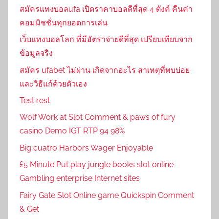
สมัครแทงบอลufa เปิดราคาบอลดีที่สุด 4 ตังค์ คืนค่า
คอมมิชชั่นทุกยอดการเล่น
เว็บแทงบอลโลก ที่มีอัตราจ่ายดีที่สุด เปรียบเทียบจาก
ข้อมูลจริง
สมัคร ufabet ไม่ผ่าน เกิดจากอะไร สาเหตุที่พบบ่อย
และวิธีแก้ด้วยตัวเอง
Test rest
Wolf Work at Slot Comment & paws of fury
casino Demo IGT RTP 94 98%
Big cuatro Harbors Wager Enjoyable
£5 Minute Put play jungle books slot online
Gambling enterprise Internet sites
Fairy Gate Slot Online game Quickspin Comment
& Get