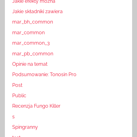
Jakie efekty można
Jakie składniki zawiera
mar_bh_common
mar_common
mar_common_3
mar_pb_common
Opinie na temat
Podsumowanie: Tonosin Pro
Post
Public
Recenzja Fungo Killer
s
Spingranny