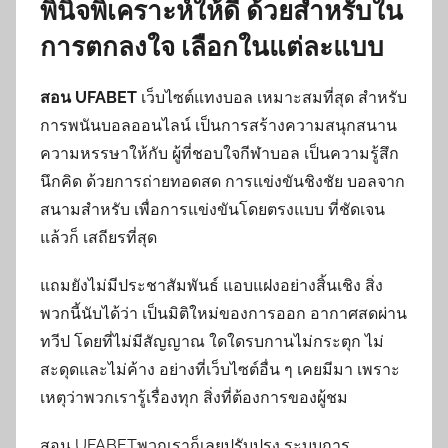
พินิจพิเคราะห์ให้ดี ด้วยสำหรับใน
การตกลงใจ เลือกในแต่ละแบบ
สอน UFABET
เว็บไซต์แทงบอล เหมาะสมที่สุด สำหรับ
การพนันบอลออนไลน์ เป็นการสร้างความสนุกสนาน
ความหรรษาให้กับ ผู้ที่ชอบใจกีฬาบอล เป็นความรู้สึก
นึกคิด ด้วยการถ่ายทอดสด การแข่งขันชิงชัย บอลจาก
สนามสำหรับ เพื่อการแข่งขันโดยตรงแบบ ที่ชัดเจน
แล้วก็ เสถียรที่สุด
แถมยังไม่มีประชาสัมพันธ์ แอบแฝงอย่างสิ้นเชิง สิ่ง
พวกนี้นับได้ว่า เป็นมิติใหม่ของการออก อากาศสดผ่าน
ทวีป โดยที่ไม่มีสัญญาณ ใดใดรบกานไม่กระตุก ไม่
สะดุดและไม่ค้าง อย่างที่เว็บไซต์อื่น ๆ เคยมีมา เพราะ
เหตุว่าพวกเรารู้เรื่องทุก สิ่งที่ต้องการของผู้ชม
สอน UFABETพวกเราก็เลยปรับปรุง ระบบการ