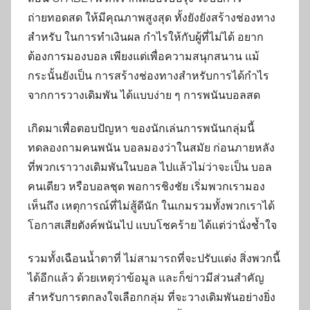
ถ่ายทอดสด ให้มีคุณภาพสูงสุด ทั้งยังยังสร้างช่องทาง
สำหรับ ในการทำเงินผล กำไรให้กับผู้ที่ไม่ได้ อยาก
ต้องการมองบอล เพียงแต่เพื่อความสนุกสนาน แม้
กระนั้นยังเป็น การสร้างช่องทางสำหรับการได้กำไร
จากการวางเดิมพัน ได้แบบง่าย ๆ การพนันบอลสด
เกิดมาเพื่อตอบปัญหา ของนักเล่นการพนันกลุ่มนี้
ทดลองถามคนพนัน บอลมองว่าในสมัย ก่อนภายหลัง
ที่พวกเราวางเดิมพันในบอล ไปแล้วไม่ว่าจะเป็น บอล
คนเดียว หรือบอลชุด พอการชิงชัย เริ่มพวกเรามอง
เห็นถึง เหตุการณ์ที่ไม่สู้ดีนัก ในเกมรวมทั้งพวกเราได้
โอกาสเสียตังค์พนันไป แบบโชคร้าย ได้แต่ว่านั่งช้ำใจ
รวมทั้งเฉือนน้ำตาที่ ไม่สามารถที่จะปรับแต่ง สิ่งพวกนี้
ได้อีกแล้ว ด้วยเหตุว่าข้อมูล และก็ข่าวมีส่วนสำคัญ
สำหรับการตกลงใจเลือกกลุ่ม ที่จะวางเดิมพันอย่างยิ่ง