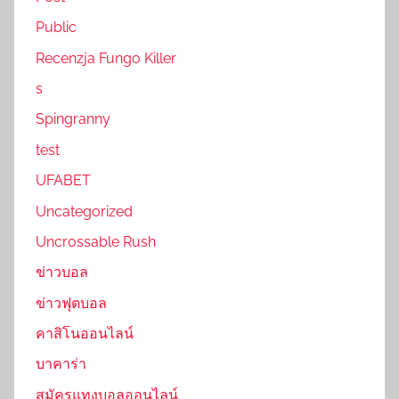
Public
Recenzja Fungo Killer
s
Spingranny
test
UFABET
Uncategorized
Uncrossable Rush
ข่าวบอล
ข่าวฟุตบอล
คาสิโนออนไลน์
บาคาร่า
สมัครแทงบอลออนไลน์