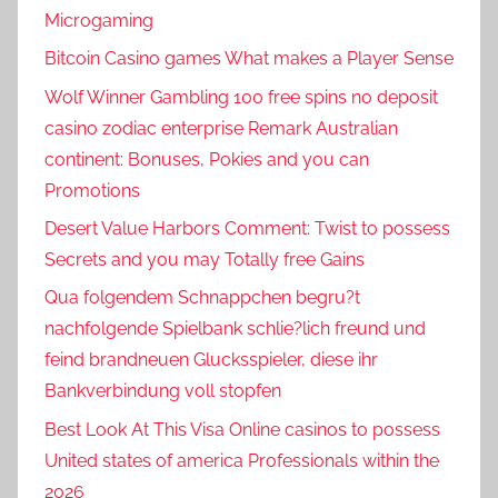
Microgaming
Bitcoin Casino games What makes a Player Sense
Wolf Winner Gambling 100 free spins no deposit
casino zodiac enterprise Remark Australian
continent: Bonuses, Pokies and you can
Promotions
Desert Value Harbors Comment: Twist to possess
Secrets and you may Totally free Gains
Qua folgendem Schnappchen begru?t
nachfolgende Spielbank schlie?lich freund und
feind brandneuen Glucksspieler, diese ihr
Bankverbindung voll stopfen
Best Look At This Visa Online casinos to possess
United states of america Professionals within the
2026