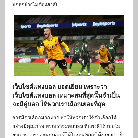
บอลอย่างไม่ต้องสงสัย
เว็บไซต์แทงบอล ยอดเยี่ยม เพราะว่า
เว็บไซต์แทงบอล เหมาะสมที่สุดนั้นจำเป็น
จะมีคู่บอล ให้พวกเราเลือกเยอะที่สุด
การมีตัวเลือกมากมาย ทำให้พวกเราใช้ตัวเลือกได้
อย่างมีคุณภาพ พวกเราจะพบบอล ที่แพงดีได้แบบไม่
ยาก พวกเราจะพบบอล ที่ได้โอกาสชนะได้ง่าย มากยิ่ง