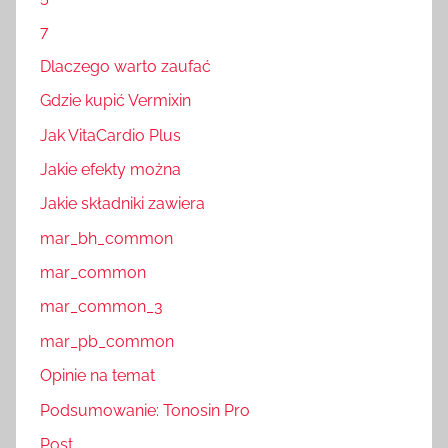
7
Dlaczego warto zaufać
Gdzie kupić Vermixin
Jak VitaCardio Plus
Jakie efekty można
Jakie składniki zawiera
mar_bh_common
mar_common
mar_common_3
mar_pb_common
Opinie na temat
Podsumowanie: Tonosin Pro
Post