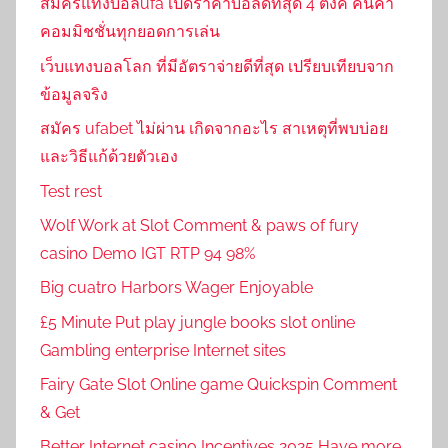
สมัครแทงบอลufa เปิดราคาบอลดีที่สุด 4 ตังค์ คืนค่า
คอมมิชชั่นทุกยอดการเล่น
เว็บแทงบอลโลก ที่มีอัตราจ่ายดีที่สุด เปรียบเทียบจาก
ข้อมูลจริง
สมัคร ufabet ไม่ผ่าน เกิดจากอะไร สาเหตุที่พบบ่อย
และวิธีแก้ด้วยตัวเอง
Test rest
Wolf Work at Slot Comment & paws of fury
casino Demo IGT RTP 94 98%
Big cuatro Harbors Wager Enjoyable
£5 Minute Put play jungle books slot online
Gambling enterprise Internet sites
Fairy Gate Slot Online game Quickspin Comment
& Get
Better Internet casino Incentives 2025 Have more