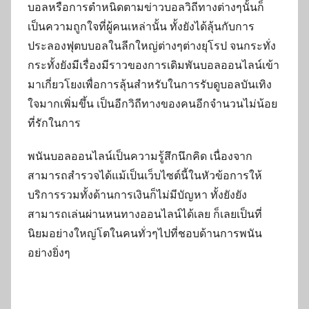
บอลหรือการตำหนิดตามข่าวบอลวิถีทางต่างๆนั้นก็
เป็นความถูกใจที่ผู้คนเหล่านั้น ทั้งยังได้ลุ้นกับการ
ประลองฟุตบบอลในลีกใหญ่ต่างๆต่างยุโรป จนกระทั่ง
กระทั้งยังมีเรื่องมีราวของการเดิมพันบอลออนไลน์เข้า
มาเกี่ยวโยงเพื่อการลุ้นสำหรับในการรับดูบอลบันเทิง
ใจมากเพิ่มขึ้น เป็นอีกวิถีทางของคนอีกจำนวนไม่น้อย
ที่รักในการ
พนันบอลออนไลน์เป็นความรู้สึกนึกคิด เนื่องจาก
สามารถสำรวจได้แม้เป็นเว็บไซต์นี้ในหัวข้อการให้
บริการรวมทั้งด้านการเงินก็ไม่มีบัญหา ทั้งยังยัง
สามารถเล่นผ่านหนทางออนไลน์ได้เลย ก็เลยเป็นที่
นิยมอย่างใหญ่โตในคนทั่วๆไปที่ชอบด้านการพนัน
อย่างยิ่งๆ