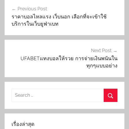
เมนู
Previous Post
นำทาง
ราคาบอลไหลแรง เว็บนอก เลือกที่จะเข้าใช้
เรื่อง
บริการในเว็บยูฟ่าเบท
Next Post
UFABETแทงบอลให้รวย การจ่ายเงินพนันใน
ทุกๆแบบอย่าง
Search
for:
Search
เรื่องล่าสุด