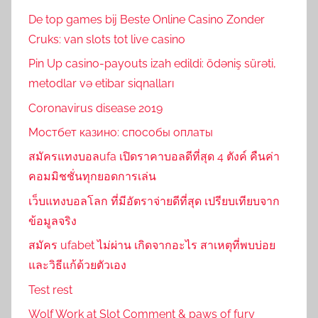
De top games bij Beste Online Casino Zonder
Cruks: van slots tot live casino
Pin Up casino-payouts izah edildi: ödəniş sürəti,
metodlar və etibar siqnalları
Coronavirus disease 2019
Мостбет казино: способы оплаты
สมัครแทงบอลufa เปิดราคาบอลดีที่สุด 4 ตังค์ คืนค่า
คอมมิชชั่นทุกยอดการเล่น
เว็บแทงบอลโลก ที่มีอัตราจ่ายดีที่สุด เปรียบเทียบจาก
ข้อมูลจริง
สมัคร ufabet ไม่ผ่าน เกิดจากอะไร สาเหตุที่พบบ่อย
และวิธีแก้ด้วยตัวเอง
Test rest
Wolf Work at Slot Comment & paws of fury