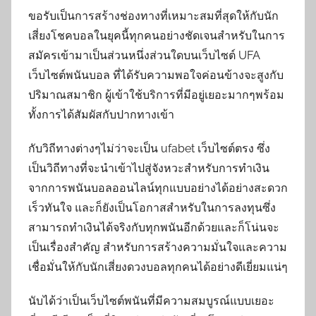
ขอรับเป็นการสร้างช่องทางที่เหมาะสมที่สุดให้กับนัก
เสี่ยงโชคบอลในยุคนี้ทุกคนอย่างชัดเจนสำหรับในการ
สมัครเข้ามาเป็นส่วนหนึ่งส่วนใดบนเว็บไซต์ UFA
เว็บไซต์พนันบอล ที่ได้รับความพอใจค่อนข้างจะสูงกับ
ปริมาณสมาชิก ผู้เข้าใช้บริการที่มีอยู่เยอะมากๆพร้อม
ทั้งการได้สัมผัสกับปากทางเข้า
กับวิถีทางต่างๆไม่ว่าจะเป็น ufabet เว็บไซต์ตรง ซึ่ง
เป็นวิถีทางที่จะนำเข้าไปสู่จังหวะสำหรับการทำเงิน
จากการพนันบอลออนไลน์ทุกแบบอย่างได้อย่างสะดวก
เร็วทันใจ และก็ยังเป็นโอกาสสำหรับในการลงทุนซึ่ง
สามารถทำเงินได้จริงกับทุกพนันอีกด้วยและก็โน่นจะ
เป็นเรื่องสำคัญ สำหรับการสร้างความมั่นใจและความ
เชื่อมั่นให้กับนักเสี่ยงดวงบอลทุกคนได้อย่างดีเยี่ยมแน่ๆ
นับได้ว่าเป็นเว็บไซต์พนันที่มีความสมบูรณ์แบบเยอะ