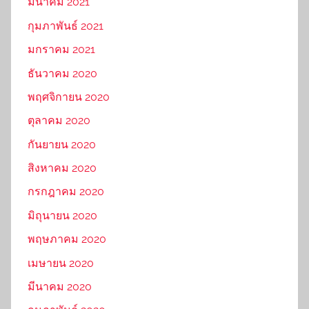
มีนาคม 2021
กุมภาพันธ์ 2021
มกราคม 2021
ธันวาคม 2020
พฤศจิกายน 2020
ตุลาคม 2020
กันยายน 2020
สิงหาคม 2020
กรกฎาคม 2020
มิถุนายน 2020
พฤษภาคม 2020
เมษายน 2020
มีนาคม 2020