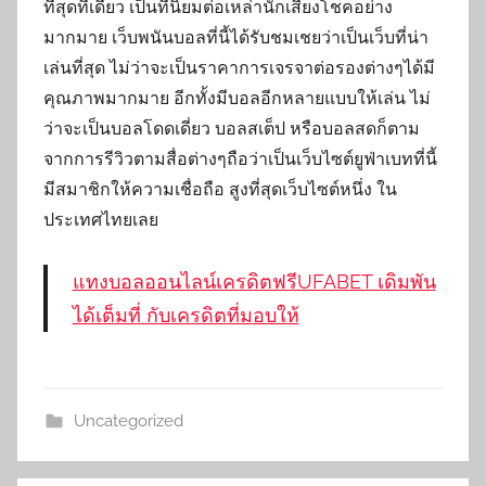
ที่สุดทีเดียว เป็นที่นิยมต่อเหล่านักเสี่ยงโชคอย่าง
มากมาย เว็บพนันบอลที่นี้ได้รับชมเชยว่าเป็นเว็บที่น่า
เล่นที่สุด ไม่ว่าจะเป็นราคาการเจรจาต่อรองต่างๆได้มี
คุณภาพมากมาย อีกทั้งมีบอลอีกหลายแบบให้เล่น ไม่
ว่าจะเป็นบอลโดดเดี่ยว บอลสเต็ป หรือบอลสดก็ตาม
จากการรีวิวตามสื่อต่างๆถือว่าเป็นเว็บไซต์ยูฟ่าเบทที่นี้
มีสมาชิกให้ความเชื่อถือ สูงที่สุดเว็บไซต์หนึ่ง ใน
ประเทศไทยเลย
แทงบอลออนไลน์เครดิตฟรีUFABET เดิมพัน
ได้เต็มที่ กับเครดิตที่มอบให้
Uncategorized