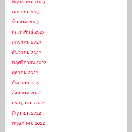
พฤษภาคม 2023
เมษายน 2023
มีนาคม 2023
กุมภาพันธ์ 2023
มกราคม 2023
ธันวาคม 2022
พฤศจิกายน 2022
ตุลาคม 2022
กันยายน 2022
สิงหาคม 2022
กรกฎาคม 2022
มิถุนายน 2022
พฤษภาคม 2022