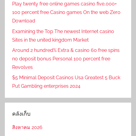
Play twenty free online games casino five,000+
100 percent free Casino games On the web Zero
Download
Examining the Top The newest Internet casino
Sites in the united kingdom Market
Around 2 hundred% Extra & casino 60 free spins
no deposit bonus Personal 100 percent free
Revolves
$5 Minimal Deposit Casinos Usa Greatest 5 Buck
Put Gambling enterprises 2024
คลังเก็บ
สิงหาคม 2026