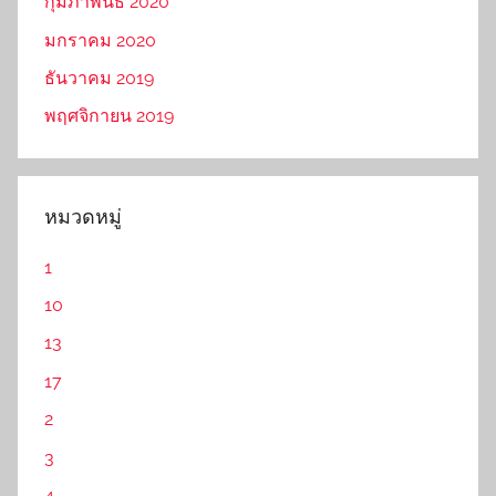
กุมภาพันธ์ 2020
มกราคม 2020
ธันวาคม 2019
พฤศจิกายน 2019
หมวดหมู่
1
10
13
17
2
3
4