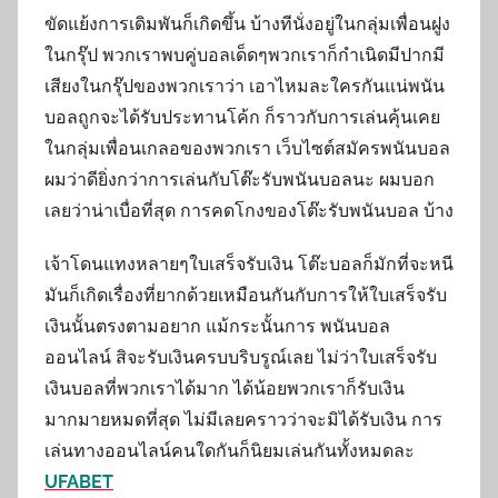
ขัดแย้งการเดิมพันก็เกิดขึ้น บ้างทีนั่งอยู่ในกลุ่มเพื่อนฝูง
ในกรุ๊ป พวกเราพบคู่บอลเด็ดๆพวกเราก็กำเนิดมีปากมี
เสียงในกรุ๊ปของพวกเราว่า เอาไหมละใครกันแน่พนัน
บอลถูกจะได้รับประทานโค้ก ก็ราวกับการเล่นคุ้นเคย
ในกลุ่มเพื่อนเกลอของพวกเรา เว็บไซต์สมัครพนันบอล
ผมว่าดียิ่งกว่าการเล่นกับโต๊ะรับพนันบอลนะ ผมบอก
เลยว่าน่าเบื่อที่สุด การคดโกงของโต๊ะรับพนันบอล บ้าง
เจ้าโดนแทงหลายๆใบเสร็จรับเงิน โต๊ะบอลก็มักที่จะหนี
มันก็เกิดเรื่องที่ยากด้วยเหมือนกันกับการให้ใบเสร็จรับ
เงินนั้นตรงตามอยาก แม้กระนั้นการ พนันบอล
ออนไลน์ สิจะรับเงินครบบริบรูณ์เลย ไม่ว่าใบเสร็จรับ
เงินบอลที่พวกเราได้มาก ได้น้อยพวกเราก็รับเงิน
มากมายหมดที่สุด ไม่มีเลยคราวว่าจะมิได้รับเงิน การ
เล่นทางออนไลน์คนใดกันก็นิยมเล่นกันทั้งหมดละ
UFABET