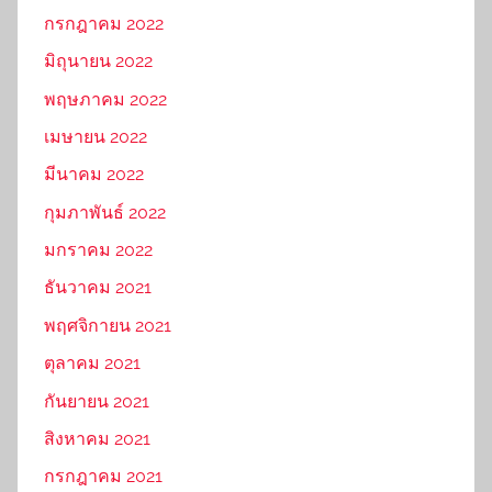
กรกฎาคม 2022
มิถุนายน 2022
พฤษภาคม 2022
เมษายน 2022
มีนาคม 2022
กุมภาพันธ์ 2022
มกราคม 2022
ธันวาคม 2021
พฤศจิกายน 2021
ตุลาคม 2021
กันยายน 2021
สิงหาคม 2021
กรกฎาคม 2021