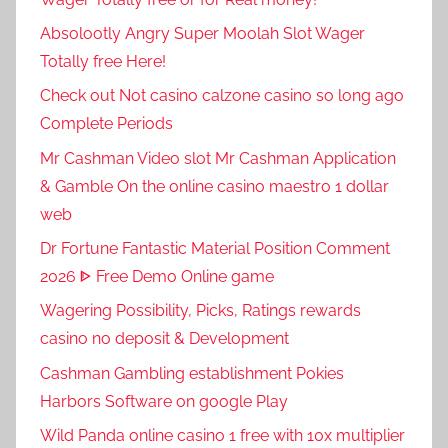
Absolootly Angry Super Moolah Slot Wager
Totally free Here!
Check out Not casino calzone casino so long ago
Complete Periods
Mr Cashman Video slot Mr Cashman Application
& Gamble On the online casino maestro 1 dollar
web
Dr Fortune Fantastic Material Position Comment
2026 ᐈ Free Demo Online game
Wagering Possibility, Picks, Ratings rewards
casino no deposit & Development
Cashman Gambling establishment Pokies
Harbors Software on google Play
Wild Panda online casino 1 free with 10x multiplier