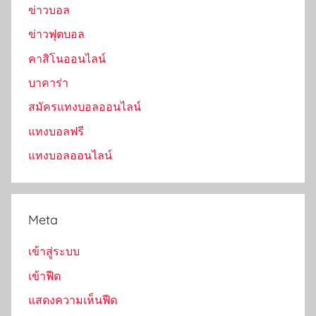
ข่าวบอล
ข่าวฟุตบอล
คาสิโนออนไลน์
บาคาร่า
สมัครแทงบอลออนไลน์
แทงบอลฟรี
แทงบอลออนไลน์
Meta
เข้าสู่ระบบ
เข้าฟีด
แสดงความเห็นฟีด