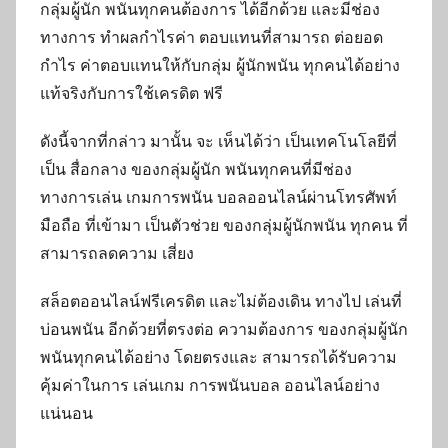
กลุ่มผู้นัก พนันทุกคนต้องการ ได้อีกด้วย และมีช่อง
ทางการ ทำผลกำไรค่า ตอบแทนที่สามารถ ต่อยอด
กำไร ค่าตอบแทนให้กับกลุ่ม ผู้นักพนัน ทุกคนได้อย่าง
แท้จริงกับการใช้เครดิต
ฟรี
ดังนี้จากที่กล่าว มานั้น จะ เห็นได้ว่า เป็นเทคโนโลยีที่
เป็น สื่อกลาง ของกลุ่มผู้นัก พนันทุกคนที่มีช่อง
ทางการเล่น เกมการพนัน บอลออนไลน์ผ่านโทรศัพท์
มือถือ ที่เข้ามา เป็นตัวช่วย ของกลุ่มผู้นักพนัน ทุกคน ที่
สามารถลดความ เสี่ยง
สล็อตออนไลน์ฟรีเครดิต และไม่ต้องเดิน
ทางไป เล่นที่
บ่อนพนัน อีกด้วยที่ตรงต่อ ความต้องการ ของกลุ่มผู้นัก
พนันทุกคนได้อย่าง โดยตรงและ สามารถได้รับความ
คุ้มค่าในการ เล่นเกม การพนันบอล ออนไลน์อย่าง
แน่นอน