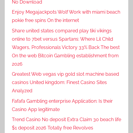
No Download
Enjoy Megajackpots Wolf Work with miami beach
pokie free spins On the internet
Share united states compared play tiki vikings
online to 7bet versus Spartans: Where Lil Child
Wagers, Professionals Victory 33% Back The best
On the web Bitcoin Gambling establishment from
2026
Greatest Web vegas vip gold slot machine based
casinos United kingdom: Finest Casino Sites
Analyzed
Fafafa Gambling enterprise Application: Is their
Casino App legitimate
Trend Casino No deposit Extra Claim 30 beach life
$1 deposit 2026 Totally free Revolves