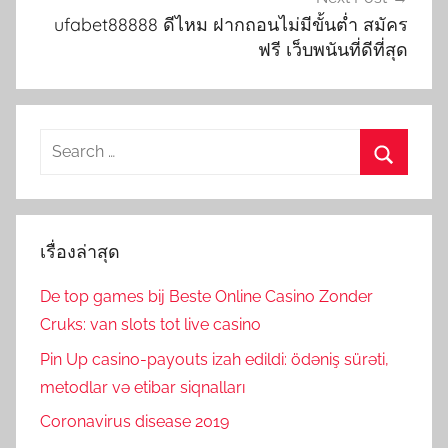
ufabet88888 ดีไหม ฝากถอนไม่มีขั้นต่ำ สมัคร
ฟรี เว็บพนันที่ดีที่สุด
Search
for:
Search
เรื่องล่าสุด
De top games bij Beste Online Casino Zonder
Cruks: van slots tot live casino
Pin Up casino-payouts izah edildi: ödəniş sürəti,
metodlar və etibar siqnalları
Coronavirus disease 2019