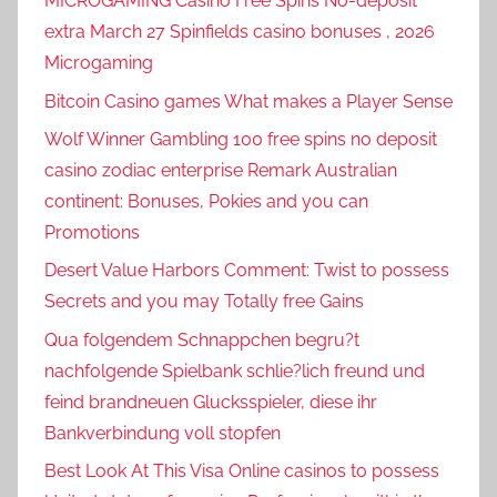
MICROGAMING Casino Free Spins No-deposit
extra March 27 Spinfields casino bonuses , 2026
Microgaming
Bitcoin Casino games What makes a Player Sense
Wolf Winner Gambling 100 free spins no deposit
casino zodiac enterprise Remark Australian
continent: Bonuses, Pokies and you can
Promotions
Desert Value Harbors Comment: Twist to possess
Secrets and you may Totally free Gains
Qua folgendem Schnappchen begru?t
nachfolgende Spielbank schlie?lich freund und
feind brandneuen Glucksspieler, diese ihr
Bankverbindung voll stopfen
Best Look At This Visa Online casinos to possess