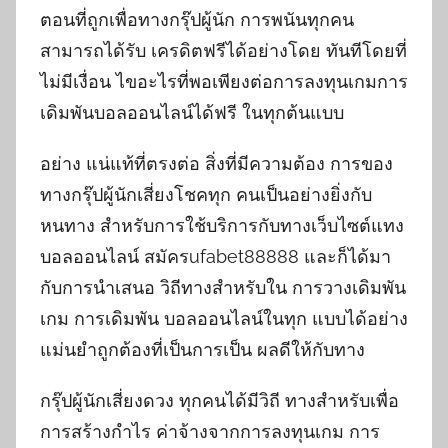
ตอนที่ถูกเพื่อทางกรุ๊ปผู้นัก การพนันทุกคน
สามารถได้รับ เครดิตฟรีได้อย่างโดย ทันทีโดยที่
ไม่มีเงื่อน ไขอะไรที่พอเพียงต่อการลงทุนเกมการ
เดิมพันบอลออนไลน์ได้ฟรี ในทุกต้นแบบ
อย่าง แน่แท้ที่ตรงต่อ สิ่งที่มีความต้อง การของ
ทางกรุ๊ปผู้นักเสี่ยงโชคทุก
คนเป็นอย่างยิ่งกับ
หนทาง สำหรับการใช้บริการกับทางเว็บไซต์แทง
บอลออนไลน์ สมัครufabet88888 และก็ได้มา
กับการนำเสนอ วิถีทางสำหรับใน การวางเดิมพัน
เกม การเดิมพัน บอลออนไลน์ในทุก แบบได้อย่าง
แม่นยำถูกต้องที่เป็นการเป็น ผลดีให้กับทาง
กรุ๊ปผู้นักเสี่ยงดวง ทุกคนได้มีวิถี ทางสำหรับเพื่อ
การสร้างกำไร ค่าจ้างจากการลงทุนเกม การ