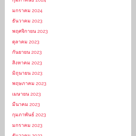
มกราคม 2024
ธันวาคม 2023
พฤศจิกายน 2023
ตุลาคม 2023
กันยายน 2023
สิงหาคม 2023
มิถุนายน 2023
พฤษภาคม 2023
เมษายน 2023
มีนาคม 2023
กุมภาพันธ์ 2023
มกราคม 2023
ธันวาคม 2022