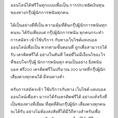
ออนไลน์ได้ฟรีในทุกแบบเพื่อเป็น การประหยัดเงินทุน
ของทางกรุ๊ปผู้นักการพนันทุกคน
ได้เป็นอย่างดีที่เป็น ความคุ้มที่ดินกรุ๊ปผู้นักการพนันทุก
คนจะ ได้รับเพียงแต่ กรุ๊ปผู้นักการพนัน ทุกคนกระทำ
การสมัคร เข้าใช้บริการ กับทางเว็บไซต์แทงบอล
ออนไลน์เพื่อเป็น พวกตามขั้นตอนที่ ถูกเพื่อสามารถได้
รับ เครดิตฟรีได้ อย่างในทันที โดยที่ไม่มีเงื่อนไขอะไร
ที่ชอบใจกรุ๊ปผู้ นักการพนันทุก คนเป็นอย่าง ยิ่งพนัน
บอล ฟรี200 เครดิตฟรีในปริมาณ 200 บาทที่กรุ๊ปผู้นัก
เสี่ยงดวงทุกคนได้ มีหนทางสำ
หรับการสมัครเข้า ใช้บริการกับทาง เว็บไซต์ แทงบอล
ออนไลน์เพื่อสา มารถได้รับเครดิตฟรีได้ อย่างแท้จริงที่
เป็นช่องทางที่เยี่ยม ที่สุดที่ดินกรุ๊ปผู้นัก เสี่ยงดวงทุกคน
จะได้รับ อย่างไม่ต้องสงสัยที่ได้มีวิถีทางสำหรับเพื่อ