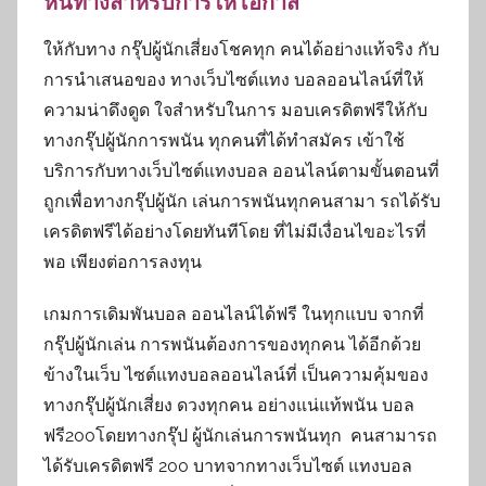
หนทางสำหรับการให้โอกาส
ให้กับทาง กรุ๊ปผู้นักเสี่ยงโชคทุก คนได้อย่างแท้จริง กับ
การนำเสนอของ ทางเว็บไซต์แทง บอลออนไลน์ที่ให้
ความน่าดึงดูด ใจสำหรับในการ มอบเครดิตฟรีให้กับ
ทางกรุ๊ปผู้นักการพนัน ทุกคนที่ได้ทำสมัคร เข้าใช้
บริการกับทางเว็บไซต์แทงบอล ออนไลน์ตามขั้นตอนที่
ถูกเพื่อทางกรุ๊ปผู้นัก เล่นการพนันทุกคนสามา รถได้รับ
เครดิตฟรีได้อย่างโดยทันทีโดย ที่ไม่มีเงื่อนไขอะไรที่
พอ เพียงต่อการลงทุน
เกมการเดิมพันบอล ออนไลน์ได้ฟรี ในทุกแบบ จากที่
กรุ๊ปผู้นักเล่น การพนันต้องการของทุกคน ได้อีกด้วย
ข้างในเว็บ ไซต์แทงบอลออนไลน์ที่ เป็นความคุ้มของ
ทางกรุ๊ปผู้นักเสี่ยง ดวงทุกคน อย่างแน่แท้พนัน บอล
ฟรี200โดยทางกรุ๊ป ผู้นักเล่นการพนันทุก คนสามารถ
ได้รับเครดิตฟรี 200 บาทจากทางเว็บไซต์ แทงบอล