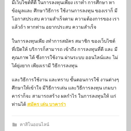
มีเว็บไซต์ที่ดี ในการลงทุนเพียง เราทำ การศึกษา หา
ข้อมูลและ ศึกษาวิธีการ ใช้งานการลงทุน ของเราก็ มี
โอกาสประสบ ความสำเร็จตาม ความต้องการของ เรา
แล้วถ้า หากท่าน อยากประสบ ความสำเร็จ
ในการลงทุนเพีย งทำการสมัคร สมาชิก ของเว็บไซต์
ที่เปิดให้ บริการก็สามารถ เข้าถึง การลงทุนที่ดี และ มี
คุณภาพ ได้ ซึ่งการใช้งาน ผ่านระบบ ออนไลน์และ ไม่
ได้ยุ่งยาก เพียงเรามี วิธีการลงทุน
และวิธีการใช้งาน และทราบ ขั้นตอนการใช้ งานต่างๆ
ศึกษาให้เข้าใจ มีวิธีการเล่น และวิธีการลงทุน เกมบา
คาร่าก็จะ สามารถสร้าง ผลกำไร ในการลงทุนให้ แก่
ท่านได้
สมัคร เล่น บาคาร่า
คาสิโนออนไลน์