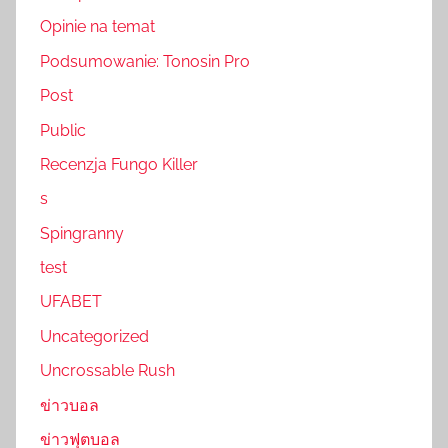
Opinie na temat
Podsumowanie: Tonosin Pro
Post
Public
Recenzja Fungo Killer
s
Spingranny
test
UFABET
Uncategorized
Uncrossable Rush
ข่าวบอล
ข่าวฟุตบอล