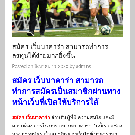
สมัคร เว็บบาคาร่า สามารถทำการ
ลงทุนได้ง่ายมากยิ่งขึ้น
Posted on
สิงหาคม 13, 2020
by
admins
สมัคร เว็บบาคาร่า สามารถ
ทำการสมัครเป็นสมาชิกผ่านทาง
หน้าเว็บที่เปิดให้บริการได้
สมัคร เว็บบาคาร่า
สำหรับ ผู้ที่มี ความสนใจ และมี
ความต้อง การใน การเล่น เกมบาคาร่า วันนี้เรา มีช่อง
ทาง การสมัคร เป็นสมาชิก ของเว็บไซต์ บาคาร่ามา