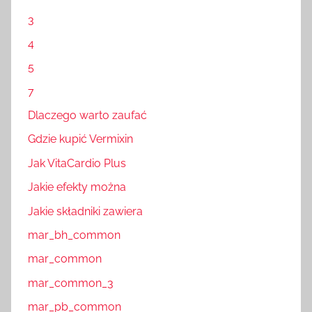
3
4
5
7
Dlaczego warto zaufać
Gdzie kupić Vermixin
Jak VitaCardio Plus
Jakie efekty można
Jakie składniki zawiera
mar_bh_common
mar_common
mar_common_3
mar_pb_common