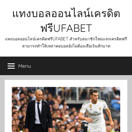
Skip
แทงบอลออนไลน์เครดิต
to
content
ฟรีUFABET
แทงบอลออนไลน์เครดิตฟรีUFABET สำหรับสมาชิกใหม่แจกเครดิตฟรี
สามารถทำให้เหล่าคอบอลยังไม่ต้องเสียเงินสักบาท
Menu