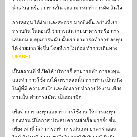
นำเสนอ หรือว่า ท่านนั้น จะสามารถ ทำการตัด สินใจ
การลงทุน ได้ง่าย และสะดวก มากยิ่งขึ้น
อย่างที่เรา
ทราบกัน ในตอนนี้ ว่าการเล่น เกมบาคาร่าหรือ การ
เล่นเกม ลงทุนการพนัน นั้นเรา สามารถทำการ ลงทุน
ได้ ง่ายมาก ยิ่งขึ้น โดยที่เรา ไม่ต้อง ทำการเดินทาง
UFABET
เป็นสถานที่ ที่เปิดให้ บริการก็ สามารถทำ การลงทุน
และทำ การใช้งานได้ เพราะฉะนั้น หากท่าน เป็นหนึ่ง
ในผู้ที่มี ความสนใจ และต้องการ ทำการใช้งาน
เพียง
ท่านนั้น ทำการสมัคร เป็นสมาชิก
เพื่อทำการ ลงทุนและ ทำการใช้งาน ให้การลงทุน
ของท่าน มีโอกาส ประสบ ความสำเร็จ มากยิ่ง ขึ้น
เพียง เท่านี้ ก็สามารถทำ การเล่นเกม บาคาร่าออน