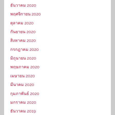
ธันวาคม 2020
พฤศจิกายน 2020
ตุลาคม 2020
กันยายน 2020
สิงหาคม 2020
กรกฎาคม 2020
มิถุนายน 2020
พฤษภาคม 2020
เมษายน 2020
มีนาคม 2020
กุมภาพันธ์ 2020
มกราคม 2020
ธันวาคม 2019