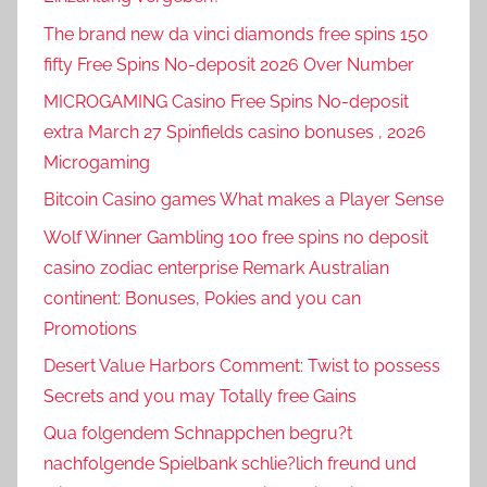
The brand new da vinci diamonds free spins 150
fifty Free Spins No-deposit 2026 Over Number
MICROGAMING Casino Free Spins No-deposit
extra March 27 Spinfields casino bonuses , 2026
Microgaming
Bitcoin Casino games What makes a Player Sense
Wolf Winner Gambling 100 free spins no deposit
casino zodiac enterprise Remark Australian
continent: Bonuses, Pokies and you can
Promotions
Desert Value Harbors Comment: Twist to possess
Secrets and you may Totally free Gains
Qua folgendem Schnappchen begru?t
nachfolgende Spielbank schlie?lich freund und