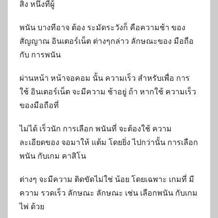
สิ่ง หนึ่งที่ผู้
พนัน บางทีอาจ ต้อง ระมัดระวังก็ คือความช้า ของ
สัญญาณ อินเตอร์เน็ต ต่างๆกล่าว ลักษณะของ มือถือ
กับ การพนัน
ผ่านหน้า หน้าจอคอม นั้น ความเร็ว สำหรับเพื่อ การ
ใช้ อินเตอร์เน็ต จะมีความ ช้าอยู่ ถ้า หากใช้ ความเร็ว
ของมือถือที่
ไม่ได้ เร็วนัก การเลือก พนันที่ จะต้องใช้ ความ
ละเอียดของ จอมาให้ แต้ม โดยยิ่ง ไปกว่านั้น การเลือก
พนัน กับเกม คาสิโน
ต่างๆ จะมีความ ติดขัดไม่ใช่ น้อย โดยเฉพาะ เกมที่ มี
ความ รวดเร็ว ลักษณะ ลักษณะ เช่น เลือกพนัน กับเกม
ไพ่ ด้วย