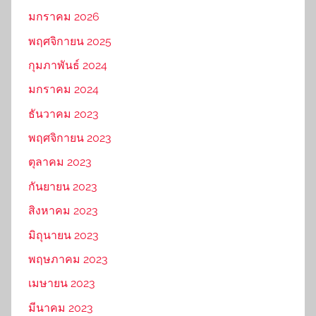
มกราคม 2026
พฤศจิกายน 2025
กุมภาพันธ์ 2024
มกราคม 2024
ธันวาคม 2023
พฤศจิกายน 2023
ตุลาคม 2023
กันยายน 2023
สิงหาคม 2023
มิถุนายน 2023
พฤษภาคม 2023
เมษายน 2023
มีนาคม 2023