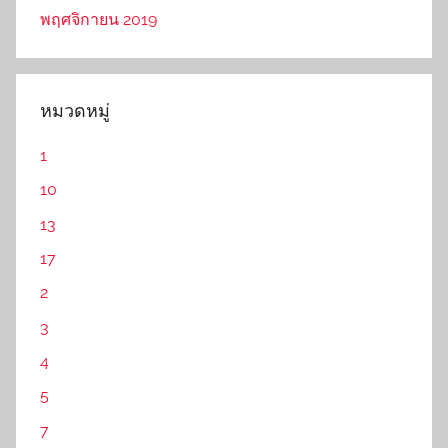
พฤศจิกายน 2019
หมวดหมู่
1
10
13
17
2
3
4
5
7