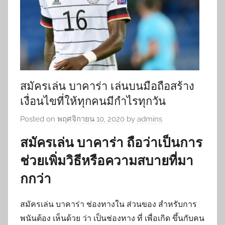
สมัครเล่น บาคาร่า เล่นบนมือถือสร้าง
เงื่อนไขที่ให้ทุกคนมีกำไรทุกวัน
Posted on
พฤศจิกายน 10, 2020
by
admins
สมัครเล่น บาคาร่า ถือว่าเป็นการ
ช่วยเพิ่มวิธีหรือความสบายที่มา
กกว่า
สมัครเล่น บาคาร่า ช่องทางใน ส่วนของ สำหรับการ
พนันต้อง เห็นด้วย ว่า เป็นช่องทาง ที่ เพื่อเกิด ขึ้นกับคน