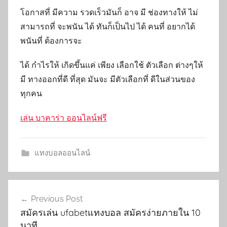
โอกาสที่ มีความ รวดเร็วมันก็ อาจ มี ช่องทางให้ ไม่
สามารถที่ จะพนัน ได้ ทันก็เป็นไป ได้ คนที่ อยากได้
พนันที่ ต้องการจะ
ได้ กำไรให้ เกิดขึ้นแค่ เพียง เลือกใช้ ตัวเลือก ต่างๆให้
มี ทางออกที่ดี ที่สุด มันจะ มีตัวเลือกที่ ดีในส่วนของ
ทุกคน
เล่น บาคาร่า ออนไลน์ฟรี
แทงบอลออนไลน์
เมนู
Previous Post
นำทาง
สมัครเล่น ufabetแทงบอล สมัครง่ายภายใน 10
เรื่อง
นาที