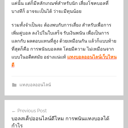
แค่นั้น แต่ก็มีหลักเกณฑ์สำหรับนัก เสี่ยงโชคบอลที่
บางทีก็ อาจจะเป็นได้ ว่าจะมีทุนน้อย
รวมทั้งจำเป็นจะ ต้องพบกับการเสี่ยง สำหรับเพื่อการ
เพิ่มคู่บอล ลงไปในใบเสร็จ รับเงินพนัน เพื่อเป็นการ
แลกกับ ผลตอบแทนที่สูง ด้วยเหมือนกัน แล้วก็แบบท้าย
ที่สุดก็คือ การพนันบอลสด โดยมีความ ไม่เหมือนจาก
แบบในอดีตสมัย อย่างแน่แท้
แทงบอลออนไลน์เว็บไหน
ดี
แทงบอลออนไลน์
เมนู
Previous Post
นำทาง
บอลสเต็ปออนไลน์ดีไหม การพนันแทงบอลได้
เรื่อง
กำไร