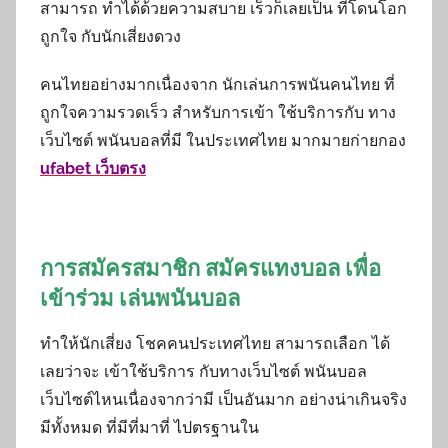
สามารถ ทำได้ด้วยความสบาย เร็วก็เลยเป็น ที่โดนโอก
ถูกใจ กับนักเสี่ยงดวง
คนไทยอย่างมากเนื่องจาก นักเล่นการพนันคนไทย ที่
ถูกใจความรวดเร็ว สำหรับการเข้า ใช้บริการกับ ทาง
เว็บไซต์ พนันบอลที่มี ในประเทศไทย มากมายก่ายกอง
ufabet เว็บตรง
การสมัครสมาชิก สมัครแทงบอล เพื่อ
เข้าร่วม เล่นพนันบอล
ทำให้นักเสี่ยง โชคคนประเทศไทย สามารถเลือก ได้
เลยว่าจะ เข้าใช้บริการ กับทางเว็บไซต์ พนันบอล
เว็บไซต์ไหนเนื่องจากว่ามี เป็นอันมาก อย่างน่าเกินจริง
มีทั้งหมด ที่มีที่มาที่ ไปตรฐานใน