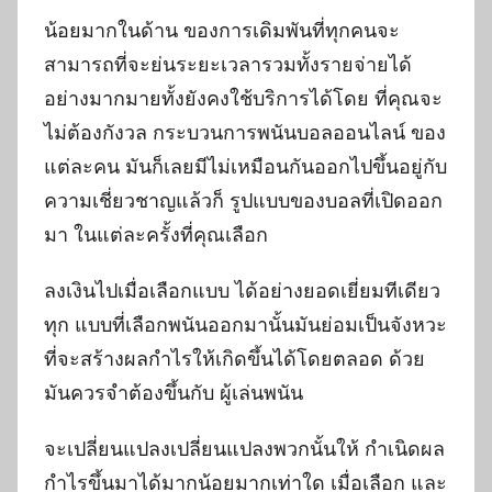
น้อยมากในด้าน ของการเดิมพันที่ทุกคนจะ
สามารถที่จะย่นระยะเวลารวมทั้งรายจ่ายได้
อย่างมากมายทั้งยังคงใช้บริการได้โดย ที่คุณจะ
ไม่ต้องกังวล กระบวนการพนันบอลออนไลน์ ของ
แต่ละคน มันก็เลยมีไม่เหมือนกันออกไปขึ้นอยู่กับ
ความเชี่ยวชาญแล้วก็ รูปแบบของบอลที่เปิดออก
มา ในแต่ละครั้งที่คุณเลือก
ลงเงินไปเมื่อเลือกแบบ ได้อย่างยอดเยี่ยมทีเดียว
ทุก แบบที่เลือกพนันออกมานั้นมันย่อมเป็นจังหวะ
ที่จะสร้างผลกำไรให้เกิดขึ้นได้โดยตลอด ด้วย
มันควรจำต้องขึ้นกับ ผู้เล่นพนัน
จะเปลี่ยนแปลงเปลี่ยนแปลงพวกนั้นให้ กำเนิดผล
กำไรขึ้นมาได้มากน้อยมากเท่าใด เมื่อเลือก และ