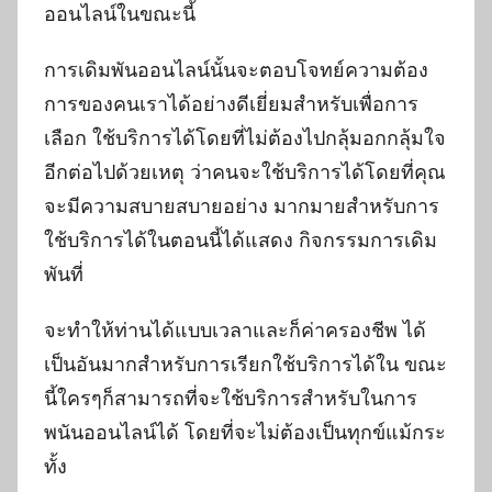
ออนไลน์ในขณะนี้
การเดิมพันออนไลน์นั้นจะตอบโจทย์ความต้อง
การของคนเราได้อย่างดีเยี่ยมสำหรับเพื่อการ
เลือก ใช้บริการได้โดยที่ไม่ต้องไปกลุ้มอกกลุ้มใจ
อีกต่อไปด้วยเหตุ ว่าคนจะใช้บริการได้โดยที่คุณ
จะมีความสบายสบายอย่าง มากมายสำหรับการ
ใช้บริการได้ในตอนนี้ได้แสดง กิจกรรมการเดิม
พันที่
จะทำให้ท่านได้แบบเวลาและก็ค่าครองชีพ ได้
เป็นอันมากสำหรับการเรียกใช้บริการได้ใน ขณะ
นี้ใครๆก็สามารถที่จะใช้บริการสำหรับในการ
พนันออนไลน์ได้ โดยที่จะไม่ต้องเป็นทุกข์แม้กระ
ทั้ง