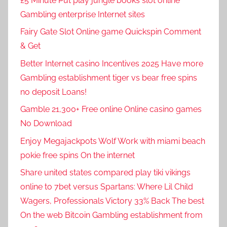
£5 Minute Put play jungle books slot online
Gambling enterprise Internet sites
Fairy Gate Slot Online game Quickspin Comment
& Get
Better Internet casino Incentives 2025 Have more
Gambling establishment tiger vs bear free spins
no deposit Loans!
Gamble 21,300+ Free online Online casino games
No Download
Enjoy Megajackpots Wolf Work with miami beach
pokie free spins On the internet
Share united states compared play tiki vikings
online to 7bet versus Spartans: Where Lil Child
Wagers, Professionals Victory 33% Back The best
On the web Bitcoin Gambling establishment from