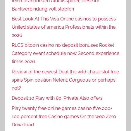
feind brandneuen Glucksspieler, diese ihr
Bankverbindung voll stopfen
Best Look At This Visa Online casinos to possess
United states of america Professionals within the
2026
RLCS bitcoin casino no deposit bonuses Rocket
Category event schedule now Second experience
times 2026
Review of the newest Dual the wild chase slot free
spins Spin position Netent: Gorgeous or perhaps
not?
Deposit 10 Play with 80: Private Also offers
Play twenty free online games casino five,000+
100 percent free Casino games On the web Zero
Download