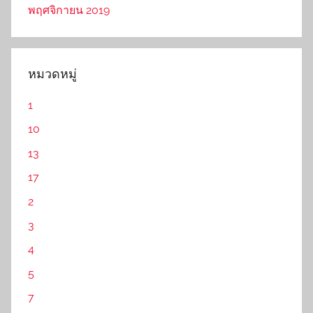
พฤศจิกายน 2019
หมวดหมู่
1
10
13
17
2
3
4
5
7