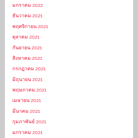
มกราคม 2022
ธันวาคม 2021
พฤศจิกายน 2021
ตุลาคม 2021
กันยายน 2021
สิงหาคม 2021
กรกฎาคม 2021
มิถุนายน 2021
พฤษภาคม 2021
เมษายน 2021
มีนาคม 2021
กุมภาพันธ์ 2021
มกราคม 2021