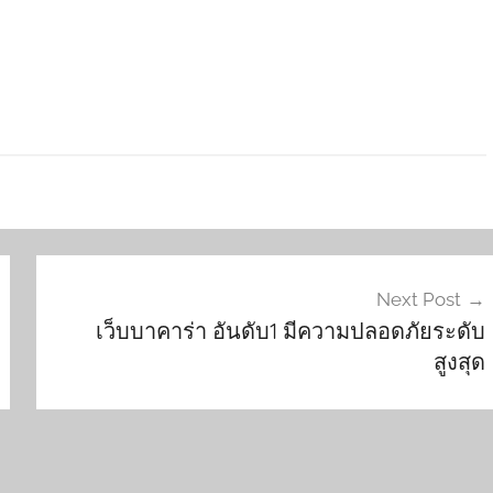
Next Post
เว็บบาคาร่า อันดับ1 มีความปลอดภัยระดับ
สูงสุด