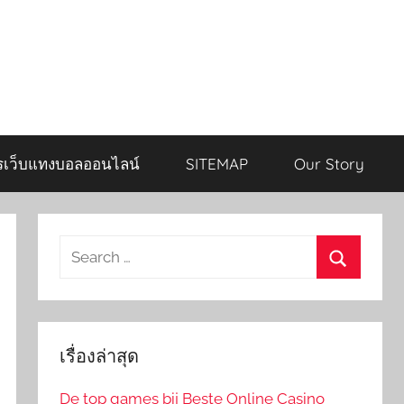
รเว็บแทงบอลออนไลน์
SITEMAP
Our Story
Search
for:
Search
เรื่องล่าสุด
De top games bij Beste Online Casino