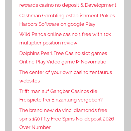
rewards casino no deposit & Development
Cashman Gambling establishment Pokies
Harbors Software on google Play
Wild Panda online casino 1 free with 10x
multiplier position review
Dolphins Pearl Free Casino slot games
Online Play Video game ᐈ Novomatic
The center of your own casino zentaurus
websites
Trifft man auf Gangbar Casinos die
Freispiele frei Einzahlung vergeben?
The brand new da vinci diamonds free
spins 150 fifty Free Spins No-deposit 2026
Over Number