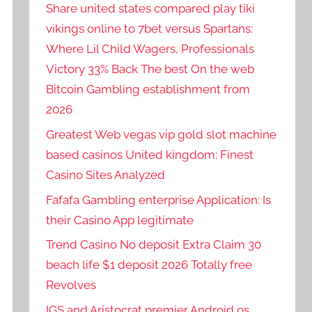
Share united states compared play tiki
vikings online to 7bet versus Spartans:
Where Lil Child Wagers, Professionals
Victory 33% Back The best On the web
Bitcoin Gambling establishment from
2026
Greatest Web vegas vip gold slot machine
based casinos United kingdom: Finest
Casino Sites Analyzed
Fafafa Gambling enterprise Application: Is
their Casino App legitimate
Trend Casino No deposit Extra Claim 30
beach life $1 deposit 2026 Totally free
Revolves
IGS and Aristocrat premier Android os