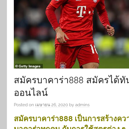
สมัครบาคาร่า888 สมัครได้ทัน
ออนไลน์
Posted on
เมษายน 26, 2020
by
admins
สมัครบาคาร่า888 เป็นการสร้างควา
บาคาร่าทุกคน กับการใช้สูตรต่าง ๆ