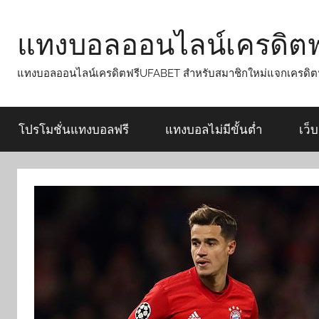
Skip
to
แทงบอลออนไลน์เครดิต
content
แทงบอลออนไลน์เครดิตฟรีUFABET สำหรับสมาชิกใหม่แจกเครดิตฟรี
โปรโมชั่นแทงบอลฟรี
แทงบอลไม่มีขั้นต่ำ
เว็