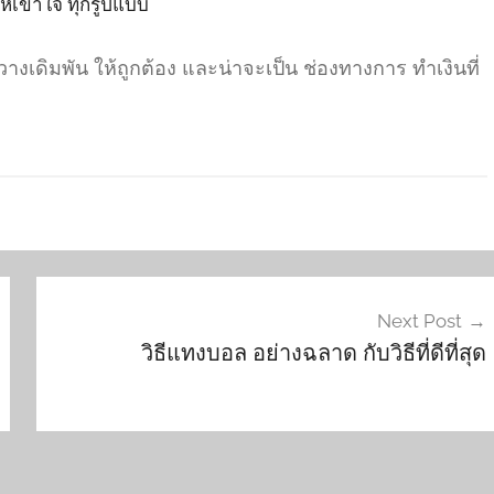
้เข้าใจ ทุกรูปแบบ
างเดิมพัน ให้ถูกต้อง และน่าจะเป็น ช่องทางการ ทำเงินที่
Next Post
วิธีแทงบอล อย่างฉลาด กับวิธีที่ดีที่สุด