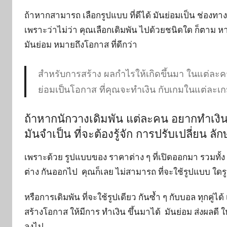
ถ้าหากสามารถ เลือกรูปแบบ ที่ดีได้ มันย่อมเป็น ช่องทาง 
เพราะว่าไม่ว่า คุณเลือกเดิมพัน ไปด้วยชนิดใด ก็ตาม หา
มันย่อม หมายถึงโอกาส ที่ดีกว่า
สำหรับการสร้าง ผลกำไรให้เกิดขึ้นมา ในแต่ละคร
ย่อมเป็นโอกาส ที่คุณจะทำเงิน กับเกมในแต่ละเ
ถ้าหากนักวางเดิมพัน แต่ละคน อยากทำเงิน 
มันจำเป็น ที่จะต้องรู้จัก การปรับเปลี่ยน
เพราะด้วย รูปแบบของ ราคาต่าง ๆ ที่เปิดออกมา รวมทั้
ต่าง กันออกไป คุณก็เลย ไม่สามารถ ที่จะใช้รูปแบบ ใดรู
หรือการเดิมพัน ที่จะใช้รูปเดียว กันซ้ำ ๆ กับบอล ทุกคู่ได
สร้างโอกาส ให้มีการ ทำเงิน ขึ้นมาได้ มันย่อม ส่งผลดี ให้
ลงไป