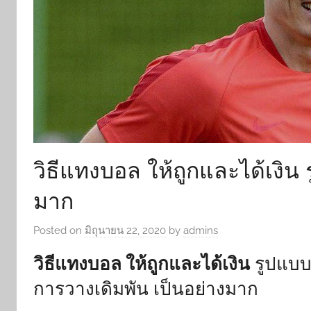
วิธีแทงบอล ให้ถูกและได้เงิน ร
มาก
Posted on
มิถุนายน 22, 2020
by
admins
วิธีแทงบอล ให้ถูกและได้เงิน
รูปแบบแ
การวางเดิมพัน เป็นอย่างมาก