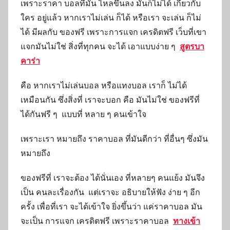
เพราะราคา บอลที่มัน ไหลขึ้นลง มันก็ไม่ได้ เกี่ยวกับ
ใคร อยู่แล้ว หากเราไม่เล่น ก็ได้ หรือเรา จะเล่น ก็ไม่
ได้ มีผลกับ ของฟรี เพราะการแจก เครดิตฟรี เว็บที่เขา
แจกมันไม่ใช่ สิ่งที่ทุกคน จะได้ เอาแบบง่าย ๆ
สูตรบา
คาร่า
คือ หากเราไม่เล่นบอล หรือแทงบอล เราก็ ไม่ได้
เหมือนกัน ซึ่งสิ่งที่ เราจะบอก คือ มันไม่ใช่ ของฟรีที่
ได้กันฟรี ๆ แบบที่ หลาย ๆ คนเข้าใจ
เพราะเรา หมายถึง ราคาบอล ที่มันดีกว่า ที่อื่นๆ ซึ่งมัน
หมายถึง
ของฟรีที่ เราจะต้อง ได้นั่นเอง ที่หลายๆ คนแย้ง มันจึง
เป็น คนละเรื่องกัน แต่เราจะ อธิบายให้ฟัง ง่าย ๆ อีก
ครั้ง เพื่อที่เรา จะได้เข้าใจ ยิ่งขึ้นว่า แค่ราคาบอล มัน
จะเป็น การแจก เครดิตฟรี เพราะราคาบอล
ทางเข้า