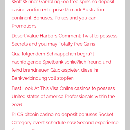
Wolf Winner Gambling 100 free spins no deposit
casino zodiac enterprise Remark Australian
continent: Bonuses, Pokies and you can
Promotions
Desert Value Harbors Comment: Twist to possess
Secrets and you may Totally free Gains
Qua folgendem Schnappchen begru?t
nachfolgende Spielbank schlie?lich freund und
feind brandneuen Glucksspieler, diese ihr
Bankverbindung voll stopfen
Best Look At This Visa Online casinos to possess
United states of america Professionals within the
2026
RLCS bitcoin casino no deposit bonuses Rocket
Category event schedule now Second experience