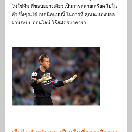
ไม่ใช่ทีม ที่ชอบอย่างเดียว เป็นการคลายเครียด ไปใน
ตัว ซึ่งคุณใช้ เทคนิคแบบนี้ ในการที่ คุณจะแทงบอล
ผ่านระบบ ออนไลน์ วิธีสมัครบาคาร่า