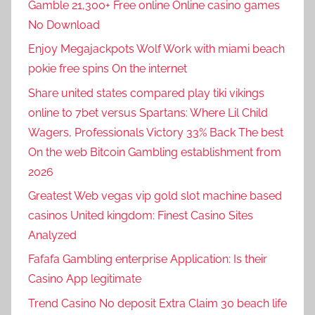
Gamble 21,300+ Free online Online casino games
No Download
Enjoy Megajackpots Wolf Work with miami beach
pokie free spins On the internet
Share united states compared play tiki vikings
online to 7bet versus Spartans: Where Lil Child
Wagers, Professionals Victory 33% Back The best
On the web Bitcoin Gambling establishment from
2026
Greatest Web vegas vip gold slot machine based
casinos United kingdom: Finest Casino Sites
Analyzed
Fafafa Gambling enterprise Application: Is their
Casino App legitimate
Trend Casino No deposit Extra Claim 30 beach life