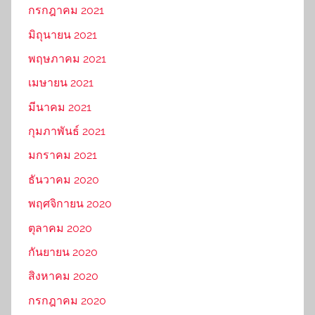
กรกฎาคม 2021
มิถุนายน 2021
พฤษภาคม 2021
เมษายน 2021
มีนาคม 2021
กุมภาพันธ์ 2021
มกราคม 2021
ธันวาคม 2020
พฤศจิกายน 2020
ตุลาคม 2020
กันยายน 2020
สิงหาคม 2020
กรกฎาคม 2020