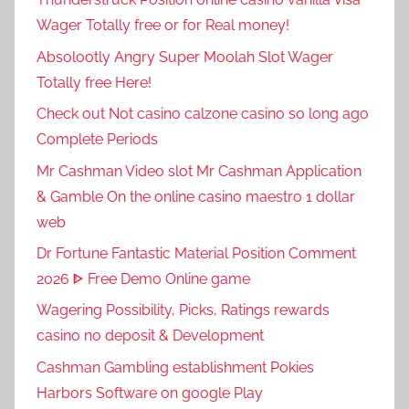
Wager Totally free or for Real money!
Absolootly Angry Super Moolah Slot Wager
Totally free Here!
Check out Not casino calzone casino so long ago
Complete Periods
Mr Cashman Video slot Mr Cashman Application
& Gamble On the online casino maestro 1 dollar
web
Dr Fortune Fantastic Material Position Comment
2026 ᐈ Free Demo Online game
Wagering Possibility, Picks, Ratings rewards
casino no deposit & Development
Cashman Gambling establishment Pokies
Harbors Software on google Play