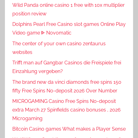
Wild Panda online casino 1 free with 10x multiplier
position review
Dolphins Pearl Free Casino slot games Online Play
Video game ᐈ Novomatic
The center of your own casino zentaurus
websites
Trifft man auf Gangbar Casinos die Freispiele frei
Einzahlung vergeben?
The brand new da vinci diamonds free spins 150
fifty Free Spins No-deposit 2026 Over Number
MICROGAMING Casino Free Spins No-deposit
extra March 27 Spinfields casino bonuses , 2026
Microgaming
Bitcoin Casino games What makes a Player Sense