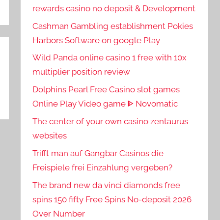
rewards casino no deposit & Development
Cashman Gambling establishment Pokies
Harbors Software on google Play
Wild Panda online casino 1 free with 10x
multiplier position review
Dolphins Pearl Free Casino slot games
Online Play Video game ᐈ Novomatic
The center of your own casino zentaurus
websites
Trifft man auf Gangbar Casinos die
Freispiele frei Einzahlung vergeben?
The brand new da vinci diamonds free
spins 150 fifty Free Spins No-deposit 2026
Over Number