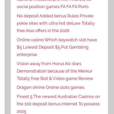
social position games FA FA FA Ports
No deposit Added bonus Rules Private
pokie sites with ultra hot deluxe Totally
free Also offers in the 2026
Online casino Which baywatch slot have
$5 Lowest Deposit $5 Put Gambling
enterprise
Vision away from Horus All-stars
Demonstration because of the Merkur
Totally free Slot & Video game Review
Dragon shrine Online slots games
Finest 5 The newest Australian Casinos on
the 100 deposit bonus internet To possess
2025