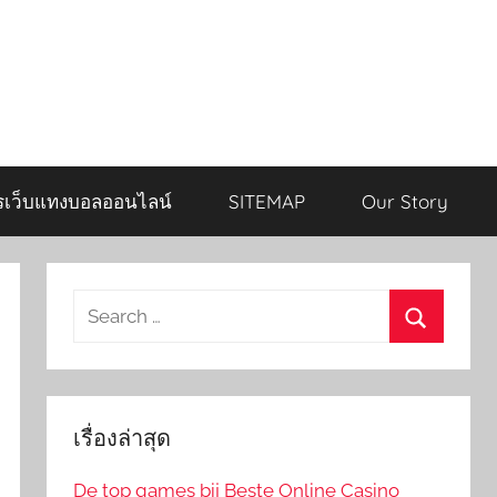
รเว็บแทงบอลออนไลน์
SITEMAP
Our Story
Search
for:
Search
เรื่องล่าสุด
De top games bij Beste Online Casino