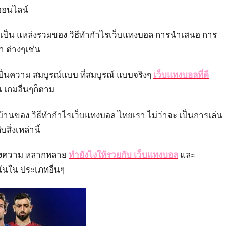
ออนไลน์
 นี้จะเป็น แหล่งรวมของ วิธีทำกำไรเว็บแทงบอล การนำเสนอ การ
 ต่างๆเช่น
อเป็นความ สมบูรณ์แบบ ที่สมบูรณ์ แบบจริงๆ
เว็บแทงบอลที่ดี
 เกมอื่นๆก็ตาม
ื้นบ้านของ วิธีทำกำไรเว็บแทงบอล ไทยเรา ไม่ว่าจะ เป็นการเล่น
สิ่งเหล่านี้
 ถึงความ หลากหลาย
ทำยังไงให้รวยกับ เว็บแทงบอล
และ
นันใน ประเภทอื่นๆ