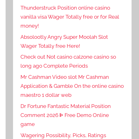
Thunderstruck Position online casino
vanilla visa Wager Totally free or for Real
money!
Absolootly Angry Super Moolah Slot
Wager Totally free Here!
Check out Not casino calzone casino so
long ago Complete Periods
Mr Cashman Video slot Mr Cashman
Application & Gamble On the online casino
maestro 1 dollar web
Dr Fortune Fantastic Material Position
Comment 2026 ᐈ Free Demo Online
game
Wagering Possibility, Picks, Ratings