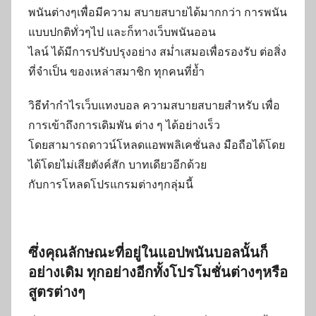
พนันต่างๆเพื่อมีความ สบายสบายได้มากกว่า การพนัน
แบบปกติทั่วๆไป และก็ทางเว็บพนันออน
ไลน์ ได้มีการปรับปรุงอย่าง สม่ำเสมอเพื่อรองรับ ต่อสิ่ง
ที่จำเป็น ของเหล่าสมาชิก ทุกคนที่ย้ำ
วิธีทำกำไรเว็บแทงบอล ความสบายสบายสำหรับ เพื่อ
การเข้าถึงการเดิมพัน ต่าง ๆ ได้อย่างเร็ว
โดยสามารถดาวน์โหลดแอพพลิเคชั่นลง มือถือได้โดย
ได้โดยไม่เสียตังค์สัก บาทเดียวอีกด้วย
กับการโหลดโปรแกรมต่างๆกลุ่มนี้
ซึ่งคุณลักษณะที่อยู่ในแอปพนันบอลนั้นก็
อย่างเดิม ทุกอย่างอีกทั้งโปรโมชั่นต่างๆหรือ
สูตรต่างๆ