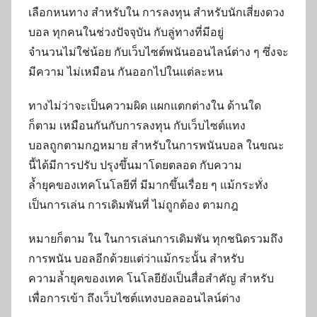
เลือกหนทาง สำหรับใน การลงทุน สำหรับนักเสี่ยงดวง
บอล ทุกคนในช่วงปัจจุบัน กับลู่ทางที่มีอยู่
จำนวนไม่ใช่น้อย กับเว็บไซต์พนันออนไลน์ต่าง ๆ ซึ่งจะ
มีความ ไม่เหมือน กันออกไปในแต่ละหน
ทางไม่ว่าจะเป็นความผิด แผกแตกต่างใน ด้านใด
ก็ตาม เหมือนกันกับการลงทุน กับเว็บไซต์แทง
บอลถูกตามกฎหมาย สำหรับในการพนันบอล ในขณะ
นี้ได้มีการปรับ ปรุงขึ้นมาโดยตลอด กับความ
ล้ำยุคของเทคโนโลยีที่ มีมากขึ้นเรื่อย ๆ แม้กระทั่ง
เป็นการเล่น การเดิมพันที่ ไม่ถูกต้อง ตามกฎ
หมายก็ตาม ใน ในการเล่นการเดิมพัน ทุกชนิดรวมถึง
การพนัน บอลอีกด้วยแต่ว่าแม้กระนั้น สำหรับ
ความล้ำยุคของเทค โนโลยียังเป็นสื่อสำคัญ สำหรับ
เพื่อการเข้า ถึงเว็บไซต์แทงบอลออนไลน์ต่าง