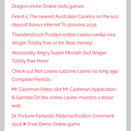
Dragon shrine Online slots games
Finest 5 The newest Australian Casinos on the 100
deposit bonus internet To possess 2025
Thunderstruck Position online casino vanilla visa
Wager Totally free or for Real money!
Absolootly Angry Super Moolah Slot Wager
Totally free Here!
Check out Not casino calzone casino so long ago
Complete Periods
Mr Cashman Video slot Mr Cashman Application
& Gamble On the online casino maestro 1 dollar
web
Dr Fortune Fantastic Material Position Comment
2026 ᐈ Free Demo Online game