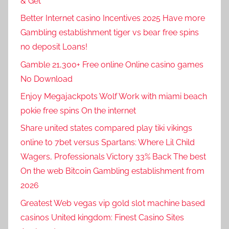
& Get
Better Internet casino Incentives 2025 Have more
Gambling establishment tiger vs bear free spins
no deposit Loans!
Gamble 21,300+ Free online Online casino games
No Download
Enjoy Megajackpots Wolf Work with miami beach
pokie free spins On the internet
Share united states compared play tiki vikings
online to 7bet versus Spartans: Where Lil Child
Wagers, Professionals Victory 33% Back The best
On the web Bitcoin Gambling establishment from
2026
Greatest Web vegas vip gold slot machine based
casinos United kingdom: Finest Casino Sites