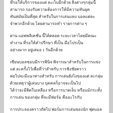
ที่รอให้บริการของแต่ ละเว็บอีกด้วย สิ่งต่างๆกลุ่มนี้
สามารถ รองรับความต้องการให้มีความทันยุค
ทันสมัยเป็นที่สุด สำหรับในการเล่นแทง บอลแต่ละ
จำพวกอีกด้วย โดยสามารถทำ รายการต่าง ๆ
ผ่าน แอพพลิเคชั่น นี้ได้ตลอด ระยะเวลาโดยมีคณะ
ทำงาน ที่รอให้คำปรึกษา ที่เป็น มือโปรเป็น
อย่างมาก อยู่เสมอ 1 วันอีกด้วย
เซียนบอลชอบมีการพินิจ พิจารณาสำหรับในการแข่ง
แต่ ละครั้งไว้เพื่อที่ว่าสำหรับ การชิงชัยคราว
ต่อไปจะมีแนวทางสำหรับ การเล่นยังไงของแต่ ละกลุ่ม
ด้วยเหตุว่าผู้เล่นบาง บุคคลก็อาจจะเป็นไป
ได้ว่าจะมีติดใบเหลือง หรือการบาดเจ็บ หรือแม้กระทั้ง
การเล่น ของกลุ่ม ที่จะมีฟอร์ม คืออะไรกับ
การประลองคราวถัดไป ฟอร์มการเล่นของนัก ฟุตบอล