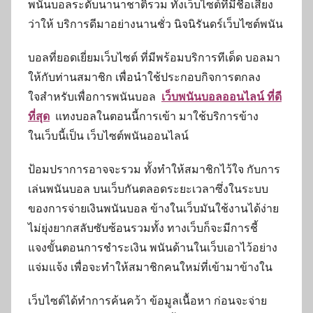
พนันบอลระดับนานาชาติรวม ทั้งเว็บไซต์ที่มีชื่อเสียง
ว่าให้ บริการดีมาอย่างนานชั่ว นิจนิรันดร์เว็บไซต์พนัน
บอลที่ยอดเยี่ยมเว็บไซต์ ที่มีพร้อมบริการทีเด็ด บอลมา
ให้กับท่านสมาชิก เพื่อนำใช้ประกอบกิจการตกลง
ใจสำหรับเพื่อการพนันบอล
เว็บพนันบอลออนไลน์ ที่ดี
ที่สุด
แทงบอลในตอนนี้การเข้า มาใช้บริการข้าง
ในเว็บนี้เป็น เว็บไซต์พนันออนไลน์
ป้อมปราการอาจจะรวม ทั้งทำให้สมาชิกไว้ใจ กับการ
เล่นพนันบอล บนเว็บกันตลอดระยะเวลาซึ่งในระบบ
ของการจ่ายเงินพนันบอล ข้างในเว็บมันใช้งานได้ง่าย
ไม่ยุ่งยากสลับซับซ้อนรวมทั้ง ทางเว็บก็จะมีการชี้
แจงขั้นตอนการชำระเงิน พนันด้านในเว็บเอาไว้อย่าง
แจ่มแจ้ง เพื่อจะทำให้สมาชิกคนใหม่ที่เข้ามาข้างใน
เว็บไซต์ได้ทำการค้นคว้า ข้อมูลเนื้อหา ก่อนจะจ่าย