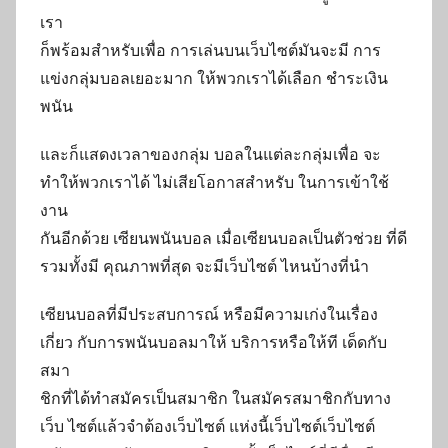
เรา
ก็พร้อมสำหรับเพื่อ การเล่นบนเว็บไซต์มันจะมี การ
แข่งกลุ่มบอลเยอะมาก ให้พวกเราได้เลือก ชำระเงิน
พนัน
และก็แสดงเวลาของกลุ่ม บอลในแต่ละกลุ่มเพื่อ จะ
ทำให้พวกเราได้ ไม่เสียโอกาสสำหรับ ในการเข้าใช้
งาน
กันอีกด้วย เซียนพนันบอล เมื่อเซียนบอลเป็นตัวช่วย ที่ดี
รวมทั้งมี คุณภาพที่สุด จะมีเว็บไซต์ ไหนบ้างที่นำ
เซียนบอลที่มีประสบการณ์ หรือมีความเก่งในเรื่อง
เกี่ยว กับการพนันบอลมาให้ บริการหรือให้ที เด็ดกับ
สมา
ชิกที่ได้ทำสมัครเป็นสมาชิก ในสมัครสมาชิกกับทาง
เว็บ ไซต์แล้วจำต้องเว็บไซต์ แห่งนี้เว็บไซต์เว็บไซต์