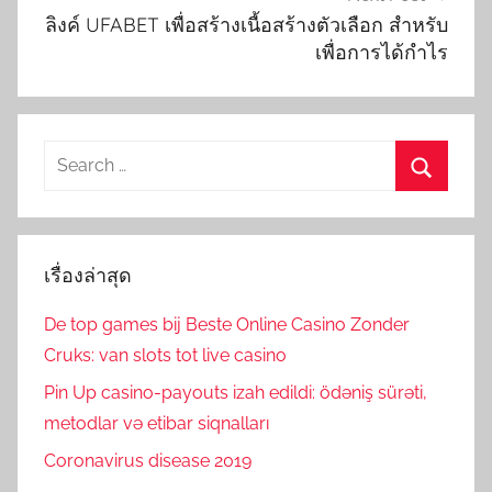
ลิงค์ UFABET เพื่อสร้างเนื้อสร้างตัวเลือก สำหรับ
เพื่อการได้กำไร
Search
for:
Search
เรื่องล่าสุด
De top games bij Beste Online Casino Zonder
Cruks: van slots tot live casino
Pin Up casino-payouts izah edildi: ödəniş sürəti,
metodlar və etibar siqnalları
Coronavirus disease 2019