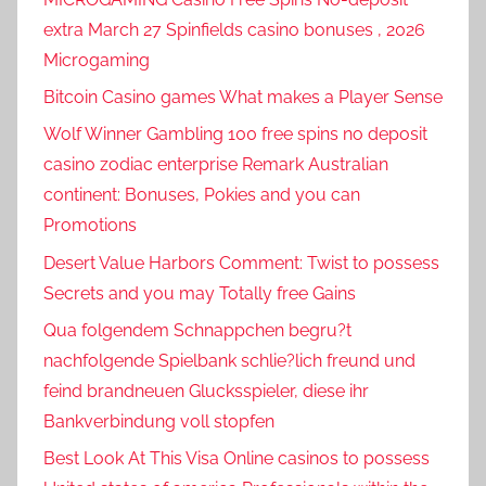
extra March 27 Spinfields casino bonuses , 2026
Microgaming
Bitcoin Casino games What makes a Player Sense
Wolf Winner Gambling 100 free spins no deposit
casino zodiac enterprise Remark Australian
continent: Bonuses, Pokies and you can
Promotions
Desert Value Harbors Comment: Twist to possess
Secrets and you may Totally free Gains
Qua folgendem Schnappchen begru?t
nachfolgende Spielbank schlie?lich freund und
feind brandneuen Glucksspieler, diese ihr
Bankverbindung voll stopfen
Best Look At This Visa Online casinos to possess