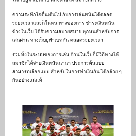
ความระทึกใจตื่นเต้นไป กับการเล่นพนันได้ตลอด
ระยะเวลาและก็ในหน ทางของการ ชำระเงินพนัน
ข้างในเว็บ ได้รับความสบายสบาย ทุกหนสำหรับการ
เล่นผ่าน ทางเว็บยูฟ่าเบทกัน ตลอดระยะเวลา
รวมทั้งในระบบของการเล่น ด้านในเว็บก็มีวิถีทางให้
สมาชิกได้จ่ายเงินพนันนานา ประการต้นแบบ
สามารถเลือกแบบ สำหรับในการทำเงินกัน ได้กล้วย ๆ
กันอย่างแน่แท้