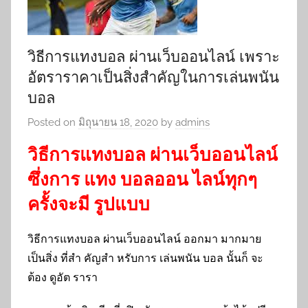
วิธีการแทงบอล ผ่านเว็บออนไลน์ เพราะ
อัตราราคาเป็นสิ่งสำคัญในการเล่นพนัน
บอล
Posted on
มิถุนายน 18, 2020
by
admins
วิธีการแทงบอล ผ่านเว็บออนไลน์
ซึ่งการ แทง บอลออน ไลน์ทุกๆ
ครั้งจะมี รูปแบบ
วิธีการแทงบอล ผ่านเว็บออนไลน์ ออกมา มากมาย
เป็นสิ่ง ที่สำ คัญสำ หรับการ เล่นพนัน บอล
นั้นก็ จะ
ต้อง ดูอัต รารา