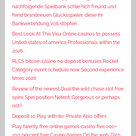
nachfolgende Spielbank schlie?lich freund und
feind brandneuen Glucksspieler, diese ihr
Bankverbindung voll stopfen
Best Look At This Visa Online casinos to possess
United states of america Professionals within the
2026
RLCS bitcoin casino no deposit bonuses Rocket
Category event schedule now Second experience
times 2026
Review of the newest Dual the wild chase slot free
spins Spin position Netent: Gorgeous or perhaps
not?
Deposit 10 Play with 80: Private Also offers
Play twenty free online games casino five,000+
100 percent free Casino games On the web Zero