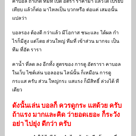
คาบอล ถ้าเกิด ทีมที่ เปิด อัตรา ราคามา แล้วได้ เปรียบ
เทียบ แล้วก็ต่อ มาไหลเป็น บวกหรือ ต่อแค่ เสมอนั้น
แปลว่า
บอลรอง ต้องดี กว่าแล้ว มีโอกาส ชนะและ ได้ผล กำ
ไรก็มีสูง แต่โดย ส่วนใหญ่ ทีมที่ เข้าส่วน มากจะ เป็น
ทีม ที่อัต รารา
คาน้ำ ที่ลด ลง อีกทั้ง สูตรของ การดู อัตรารา คาบอล
ในเว็บ ไซต์เล่น บอลออน ไลน์นั้น ก็เหมือน การดู
กระแส ครับ ส่วน ใหญ่กระ แสแรง ก็มีสิทธิ์ ล่วงได้ ที
เดียว
ดังนั้นเล่น บอลก็ ควรดูกระ แสด้วย ครับ
ถ้าแรง มากและคิด ว่ายอดเยอะ ก็ระวัง
อย่า ไปยุ่ง ดีกว่า ครับ