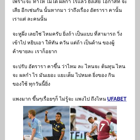
เพราะจะ ทำให้ ไม่ได้ ผลกำ ไรแล้ว ยังเสีย โอกาสที่ จะ
เสีย อีกเช่นกัน นั้นหากมา ว่าถึงเรื่อง อัตรารา คานั้น
เราแต่ ละคนนั้น
จะหูผึ่ง เลยใช่ ไหมครับ ยิ่งถ้า เป็นแบบ ที่สามารถ วิ่ง
เข้าไป หยิบเอา ให้ทัน ควัน แต่ถ้า เป็นด้าน ของผู้
ค้าขายละ เราก็อยาก
จะปรับ อัตรารา คาขึ้น ว่าไหม ละ ไหนจะ ต้นทุน ไหน
จะ ผลกำ ไร มันเยอะ แยะเต็ม ไปหมด ยิ่งของ กิน
ของใช้ ทุกวันนี้ยิ่
ง
แพงมาก ขึ้นๆเรื่อยๆก็ ไม่รู้จะ แพงไป ถึงไหน
UFABET