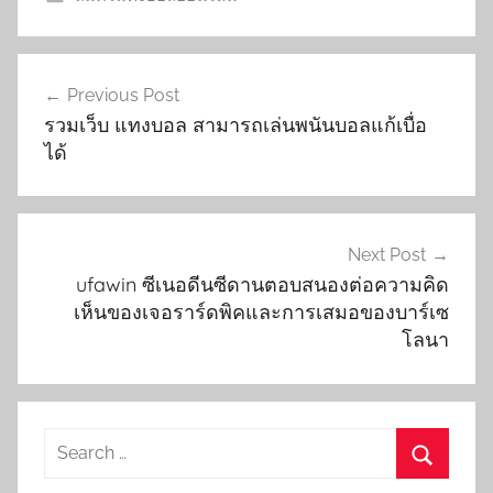
เมนู
Previous Post
นำทาง
รวมเว็บ แทงบอล สามารถเล่นพนันบอลแก้เบื่อ
เรื่อง
ได้
Next Post
ufawin ซีเนอดีนซีดานตอบสนองต่อความคิด
เห็นของเจอราร์ดพิคและการเสมอของบาร์เซ
โลนา
Search
for:
Search