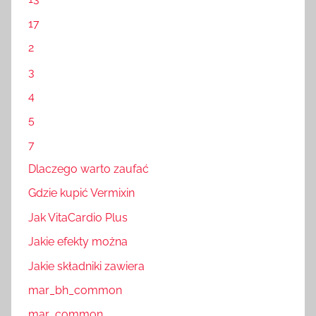
17
2
3
4
5
7
Dlaczego warto zaufać
Gdzie kupić Vermixin
Jak VitaCardio Plus
Jakie efekty można
Jakie składniki zawiera
mar_bh_common
mar_common