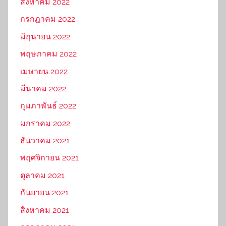
สิงหาคม 2022
กรกฎาคม 2022
มิถุนายน 2022
พฤษภาคม 2022
เมษายน 2022
มีนาคม 2022
กุมภาพันธ์ 2022
มกราคม 2022
ธันวาคม 2021
พฤศจิกายน 2021
ตุลาคม 2021
กันยายน 2021
สิงหาคม 2021