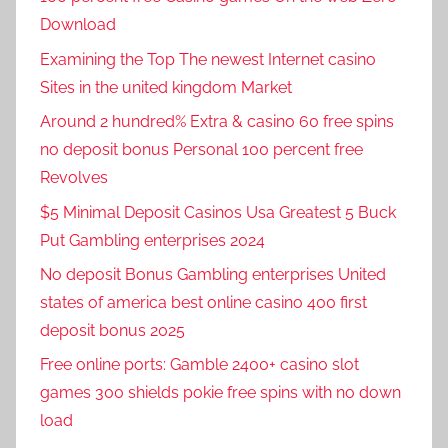
Download
Examining the Top The newest Internet casino
Sites in the united kingdom Market
Around 2 hundred% Extra & casino 60 free spins
no deposit bonus Personal 100 percent free
Revolves
$5 Minimal Deposit Casinos Usa Greatest 5 Buck
Put Gambling enterprises 2024
No deposit Bonus Gambling enterprises United
states of america best online casino 400 first
deposit bonus 2025
Free online ports: Gamble 2400+ casino slot
games 300 shields pokie free spins with no down
load