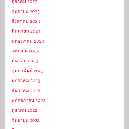
ตุลาคม 2023
กันยายน 2023
สิงหาคม 2023
มิถุนายน 2023
พฤษภาคม 2023
เมษายน 2023
มีนาคม 2023
กุมภาพันธ์ 2023
มกราคม 2023
ธันวาคม 2022
พฤศจิกายน 2022
ตุลาคม 2022
กันยายน 2022