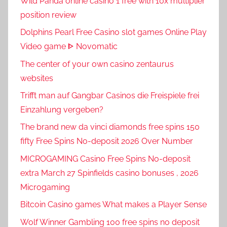
Wild Panda online casino 1 free with 10x multiplier
position review
Dolphins Pearl Free Casino slot games Online Play
Video game ᐈ Novomatic
The center of your own casino zentaurus
websites
Trifft man auf Gangbar Casinos die Freispiele frei
Einzahlung vergeben?
The brand new da vinci diamonds free spins 150
fifty Free Spins No-deposit 2026 Over Number
MICROGAMING Casino Free Spins No-deposit
extra March 27 Spinfields casino bonuses , 2026
Microgaming
Bitcoin Casino games What makes a Player Sense
Wolf Winner Gambling 100 free spins no deposit