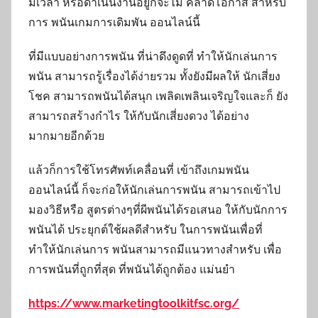
มีเวลา หรือดำเนินงานอยู่ก็จะไม่ คลาดโอกาส สำหรับ
การ พนันเกมการเดิมพัน ออนไลน์นี้
ที่มีแบบอย่างการพนัน ที่น่าดึงดูดที่ ทำให้นักเล่นการ
พนัน สามารถรู้เรื่องได้ง่ายรวม ทั้งยังมีผลให้ นักเสี่ยง
โชค สามารถพนันได้สนุก เพลิดเพลินเจริญใจและก็ ยัง
สามารถสร้างกำไร ให้กับนักเสี่ยงดวง ได้อย่าง
มากมายอีกด้วย
แล้วก็การใช้โทรศัพท์เคลื่อนที่ เข้าถึงเกมพนัน
ออนไลน์นี้ ก็จะก่อให้นักเล่นการพนัน สามารถเข้าไป
มองวิธีหรือ สูตรต่างๆที่ผีพนันได้รอเสนอ ให้กับนักการ
พนันได้ ประยุกต์ใช้ผลดีสำหรับ ในการพนันเพื่อที่
ทำให้นักเล่นการ พนันสามารถมีแนวทางสำหรับ เพื่อ
การพนันที่ถูกที่สุด ที่พนันได้ถูกต้อง แม่นยำ
https://www.marketingtoolkitfsc.org/