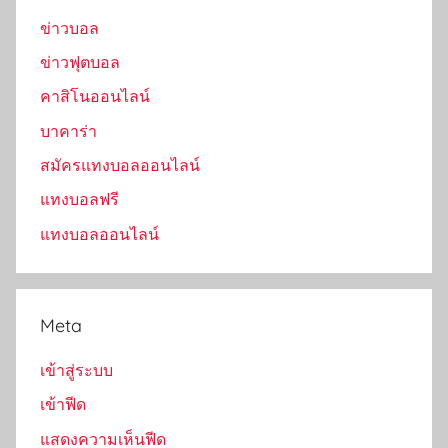
ข่าวบอล
ข่าวฟุตบอล
คาสิโนออนไลน์
บาคาร่า
สมัครแทงบอลออนไลน์
แทงบอลฟรี
แทงบอลออนไลน์
Meta
เข้าสู่ระบบ
เข้าฟีด
แสดงความเห็นฟีด