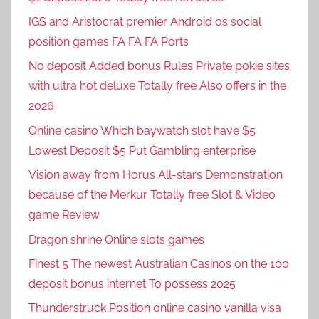
IGS and Aristocrat premier Android os social
position games FA FA FA Ports
No deposit Added bonus Rules Private pokie sites
with ultra hot deluxe Totally free Also offers in the
2026
Online casino Which baywatch slot have $5
Lowest Deposit $5 Put Gambling enterprise
Vision away from Horus All-stars Demonstration
because of the Merkur Totally free Slot & Video
game Review
Dragon shrine Online slots games
Finest 5 The newest Australian Casinos on the 100
deposit bonus internet To possess 2025
Thunderstruck Position online casino vanilla visa