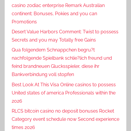
casino zodiac enterprise Remark Australian
continent: Bonuses, Pokies and you can
Promotions
Desert Value Harbors Comment: Twist to possess
Secrets and you may Totally free Gains
Qua folgendem Schnappchen begru?t
nachfolgende Spielbank schlie?lich freund und
feind brandneuen Glucksspieler, diese ihr
Bankverbindung voll stopfen
Best Look At This Visa Online casinos to possess
United states of america Professionals within the
2026
RLCS bitcoin casino no deposit bonuses Rocket
Category event schedule now Second experience
times 2026