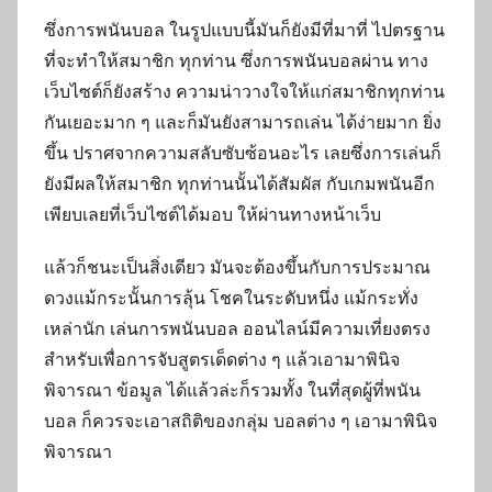
ซึ่งการพนันบอล ในรูปแบบนี้มันก็ยังมีที่มาที่ ไปตรฐาน
ที่จะทำให้สมาชิก ทุกท่าน ซึ่งการพนันบอลผ่าน ทาง
เว็บไซต์ก็ยังสร้าง ความน่าวางใจให้แก่สมาชิกทุกท่าน
กันเยอะมาก ๆ และก็มันยังสามารถเล่น ได้ง่ายมาก ยิ่ง
ขึ้น ปราศจากความสลับซับซ้อนอะไร เลยซึ่งการเล่นก็
ยังมีผลให้สมาชิก ทุกท่านนั้นได้สัมผัส กับเกมพนันอีก
เพียบเลยที่เว็บไซต์ได้มอบ ให้ผ่านทางหน้าเว็บ
แล้วก็ชนะเป็นสิ่งเดียว มันจะต้องขึ้นกับการประมาณ
ดวงแม้กระนั้นการลุ้น โชคในระดับหนึ่ง แม้กระทั่ง
เหล่านัก เล่นการพนันบอล ออนไลน์มีความเที่ยงตรง
สำหรับเพื่อการจับสูตรเด็ดต่าง ๆ แล้วเอามาพินิจ
พิจารณา ข้อมูล ได้แล้วล่ะก็รวมทั้ง ในที่สุดผู้ที่พนัน
บอล ก็ควรจะเอาสถิติของกลุ่ม บอลต่าง ๆ เอามาพินิจ
พิจารณา