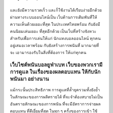
และยังมีความรวดเร็ว และก็ใช้งานได้เรียบง่ายอีกด้วย
ผ่านทางระบบออนไลน์เป็น เว็บด้านการเดิมพันที่ให้
ความเห็นด้วยเยอะที่สุด ในประเทศไทยพร้อม กับยังมี
คนนิยมเล่นเยอะ ที่สุดอีกด้วย เป็นเว็บที่สร้างจังหวะ
สำหรับเพื่อการเล่นให้แก่ นักแทงบอลออนไลน์ ทุกคน
อยู่เสมอเวลาพร้อม กับยังสร้างการพนันที่ มากมายที่
จะ เอามารองรับในสิ่งที่ต้องการ ให้แก่ทุกคน
เว็บไซต์พนันบอลยูฟ่าเบท เว็บของพวกเรามี
การดูแล ในเรื่องของผลตอบแทน ให้กับนัก
พนันมา อย่างนาน
แม้กระนั้นประสิทธิภาพ การดูแลที่ล้ำยุครวมทั้งยังย้ำ
ในลักษณะของการผลิตรายได้ ที่จะจำต้องสบายไม่เป็น
อันตรายลักษณะของการพนัน ที่จะมีอัตราการจ่ายผล
ตอบแทน ที่ดีเยี่ยมที่สุด ในทุก ๆ ครั้งของการเข้า ใช้