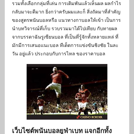
รวมทั้งเลือกกลุ่มที่เล่น การเดิมพันแล้วเห็นผล ผลกำไร
กลับมาจะดีมาก ยิ่งกว่าครับผมและก็ สิ่งถัดมาที่สำคัญ
ของสูตรพนันบอลหรือ แนวทางกาบอลให้เข้า เป็นการ
นำบทวิจารณ์ที่เก็บ รวบรวมมาได้ไปเทียบ กับทายผล
จากบรรดาฉันรูเซียนบอล ที่เป็นที่รู้จักทั้งหลายแหล่ ที่
มักมีการเสนอแนะบอล ทีเด็ดการแข่งขันชิงชัย ในละ
วัน อยู่แล้ว ประกอบกับการไหล ของราคาบอล
เว็บไซต์พนันบอลยูฟ่าเบท แจกอีกทั้ง