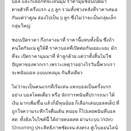
บอล และก็เลือกที่จะเล่นมุม ราคามุมชอบเปิดมา
ตายตัวที่ ครึ่งแรก 4.5 ลูก รวมทั้งช่วงหลังที่ราคาเสมอ
กันแต่ว่าคูณ สองไปเป็น 9 ลูก ซึ่งไม่ว่าจะเป็นกลุ่มเล็ก
กลุ่มใหญ่
ชอบเปิดราคา กึ่งกลางมาที่ ราคานี้แทบทั้งนั้น ซึ่งถ้า
คนใดกันแน่ ดูให้ดี ราคาบอลที่เปิดต่อกันเยอะแยะ มัก
ที่จะ เปิดราคามุมมาที่ ห้าลูกด้วย แต่ว่าทั้งสิ้นไม่ใช่
ปัญหาของพวกเรา เพราะเหตุว่าอย่างไรวันนี้พวกเรา
จะพนันบอล แบบแทงมุม กันสิ่งเดียว
ไม่ว่าจะเป็นคนแรกที่เริ่มเล่น แทงบอลเป็นครั้งแรก
อย่าง บอลโดดเดี่ยว หรือ นักการพนันที่ปรารถนา ได้
เงิน มากเพิ่มขึ้น แล้วก็มีทุนน้อย ก็เลือกเล่นบอลสเต็ป ที่
ถูกใจความระทึกใจตื่นเต้น หน่อย ก็ไปเลยพนันที่บอล
สด ทั้งยังเว็บไซต์นี้ ได้ถ่ายทอดสด ผ่านระบบ Video
Streaming ประสิทธิภาพชัดเจน ส่งตรง สู่เว็บออนไลน์