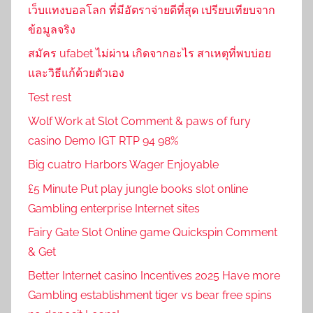
เว็บแทงบอลโลก ที่มีอัตราจ่ายดีที่สุด เปรียบเทียบจาก
ข้อมูลจริง
สมัคร ufabet ไม่ผ่าน เกิดจากอะไร สาเหตุที่พบบ่อย
และวิธีแก้ด้วยตัวเอง
Test rest
Wolf Work at Slot Comment & paws of fury
casino Demo IGT RTP 94 98%
Big cuatro Harbors Wager Enjoyable
£5 Minute Put play jungle books slot online
Gambling enterprise Internet sites
Fairy Gate Slot Online game Quickspin Comment
& Get
Better Internet casino Incentives 2025 Have more
Gambling establishment tiger vs bear free spins