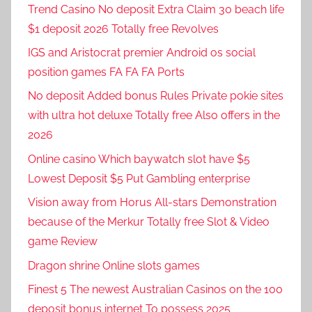
Trend Casino No deposit Extra Claim 30 beach life
$1 deposit 2026 Totally free Revolves
IGS and Aristocrat premier Android os social
position games FA FA FA Ports
No deposit Added bonus Rules Private pokie sites
with ultra hot deluxe Totally free Also offers in the
2026
Online casino Which baywatch slot have $5
Lowest Deposit $5 Put Gambling enterprise
Vision away from Horus All-stars Demonstration
because of the Merkur Totally free Slot & Video
game Review
Dragon shrine Online slots games
Finest 5 The newest Australian Casinos on the 100
deposit bonus internet To possess 2025