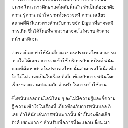
ขนาด ไหน การศึกษาเคล็ดลับนั้นมัน จำเป็นต้องอาศัย
ความรู้ความเข้าใจ รวมทั้งควรจะมี ความเฉลียว
ฉลาดที่ดี มีแนวทางสำหรับการขจัด ปัญหาที่อาจจะมี
การเกิด ขึ้นได้โดยที่พวกเราอาจจะไม่ทราบ ตัวล่วง
หน้า อาทิเช่น
ต่อรองก็เลยทำให้นักเสี่ยงดวง คนประเทศไทยสามารถ
วางใจ ได้เลยว่าการจะเข้าใช้ บริการกับเว็บไซต์ พนัน
บอลที่มีมหาศาลในประเทศไทย นั้นสามารถไว้เนื้อเชื่อ
ใจ ได้ไม่ว่าจะเป็นในเรื่อง ที่เกี่ยวข้องกับการ พนันโดย
เรื่องของความปลอดภัย สำหรับในการเข้าใช้งาน
ซึ่งพนันบอลออนไลน์ใหม่ ๆ จะไม่มีความรู้และก็ความ
รู้ ความเข้าใจในเรื่องที่ เกี่ยวข้องกับการพนันบอล ก็
เลย ทำให้นักเล่นการพนันพวกนั้น จำเป็นจะต้องเสีย
ตังค์ เยอะมาก ๆ สำหรับเพื่อการที่จะแลกเปลี่ยน มา