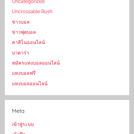
Uncategorized
Uncrossable Rush
ข่าวบอล
ข่าวฟุตบอล
คาสิโนออนไลน์
บาคาร่า
สมัครแทงบอลออนไลน์
แทงบอลฟรี
แทงบอลออนไลน์
Meta
เข้าสู่ระบบ