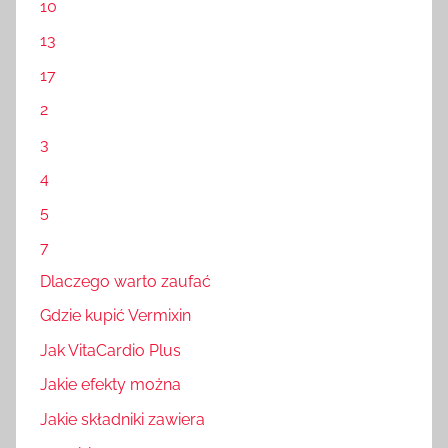
10
13
17
2
3
4
5
7
Dlaczego warto zaufać
Gdzie kupić Vermixin
Jak VitaCardio Plus
Jakie efekty można
Jakie składniki zawiera