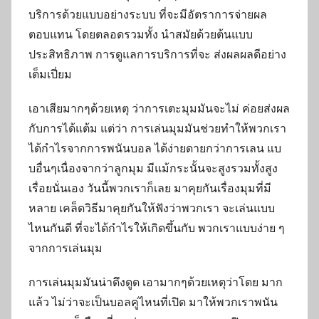
บริการด้วยแบบอย่างระบบ ที่จะมีอัตราการจ่ายผล
ตอบแทน โดยตลอดรวมทั้ง นำสมัยด้วยต้นแบบ
ประสิทธิภาพ การดูแลการบริการที่จะ ส่งผลผลดีอย่าง
เต็มเปี่ยม
เอาเสียมากๆด้วยเหตุ ว่าการเตะมุมมันจะไม่ ค่อยส่งผล
กับการได้แต้ม แต่ว่า การเล่นมุมมันช่วยทำให้พวกเรา
ได้กำไรจากการพนันบอล ได้ง่ายดายกว่าการเลน แบ
บอื่นๆเนื่องจากว่าลูกมุม มีแม้กระนั้นจะสูงรวมทั้งสูง
เรื่อยนั่นเอง วันนี้พวกเราก็เลย มาคุยกันเรื่องมุมที่มี
หลาย เคล็ดวิธีมาคุยกันให้ฟังว่าพวกเรา จะเล่นแบบ
ไหนกันดี ที่จะได้กำไรให้เกิดขึ้นกับ พวกเราแบบง่าย ๆ
จากการเล่นมุม
การเล่นมุมมันน่าดึงดูด เอามากๆด้วยเหตุว่าโดย มาก
แล้ว ไม่ว่าจะเป็นบอลคู่ไหนที่เปิด มาให้พวกเราพนัน