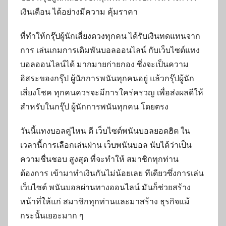
เงินเดือน ได้อย่างมีความ คุ้มราคา
ที่ทำให้กรุ๊ปผู้นักเสี่ยงดวงทุกคน ได้รับเงินทดแทนจาก
การ เล่นเกมการเดิมพันบอลออนไลน์ กับเว็บไซต์แทง
บอลออนไลน์ได้ มากมายก่ายกอง ซึ่งจะเป็นความ
อิสระของกรุ๊ป ผู้นักการพนันทุกคนอยู่ แล้วกรุ๊ปผู้นัก
เสี่ยงโชค ทุกคนควรจะมีการใคร่ครวญ เพื่อส่งผลดีให้
สำหรับในกรุ๊ป ผู้นักการพนันทุกคน โดยตรง
วันนี้แทงบอลคู่ไหน ดี เว็บไซต์พนันบอลยอดฮิต ใน
เวลานี้การเลือกเล่นผ่าน เว็บพนันบอล นับได้ว่าเป็น
ความชื่นชอบ สูงสุด ที่จะทำให้ สมาชิกทุกท่าน
ต้องการ เข้ามาทำเงินกันไม่น้อยเลย ทีเดียวซึ่งการเล่น
เว็บไซต์ พนันบอลผ่านทางออนไลน์ มันก็ช่วยสร้าง
หน้าที่ให้แก่ สมาชิกทุกท่านและมาสร้าง ธุรกิจแม้
กระนั้นเยอะมาก ๆ