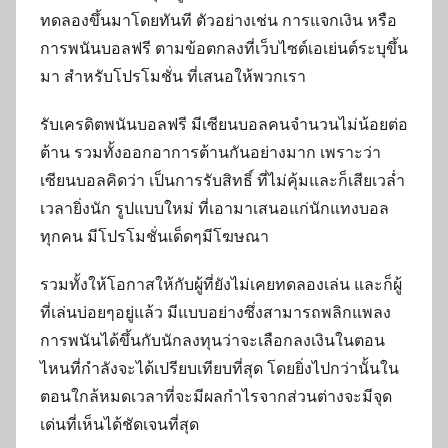
ทดลองขึ้นมาโดยทันที ตัวอย่างเช่น การแจกเงิน หรือ
การพนันบอลฟรี ตามข้อตกลงที่เว็บไซต์เอเย่นต์ระบุขึ้น
มา สำหรับโปรโมชั่น ที่เสนอให้พวกเรา
รับเครดิตพนันบอลฟรี มีเซียนบอลคนจำนวนไม่น้อยต่อ
ต้าน รวมทั้งออกอาการต้านกันอย่างมาก เพราะว่า
เซียนบอลคิดว่า เป็นการรับสิทธิ์ ที่ไม่คุ้มและก็เสียเวล่ำ
เวลายิ่งนัก รูปแบบใหม่ ที่เอามาเสนอแก่นักแทงบอล
ทุกคน มีโปรโมชั่นเด็ดๆมีโฆษณา
รวมทั้งให้โอกาสให้กับผู้ที่ยังไม่เคยทดลองเล่น และก็ผู้
ที่เล่นบ่อยๆอยู่แล้ว มีแบบอย่างซึ่งสามารถพลิกแพลง
การพนันได้ขึ้นกับนักลงทุนว่าจะเลือกลงเงินในตอน
ไหนที่กำลังจะได้เปรียบเทียบที่สุด โดยยิ่งไปกว่านั้นใน
ตอนใกล้หมดเวลาที่จะมีผลกำไรจากส่วนต่างจะมีจุด
เด่นที่เห็นได้ชัดเจนที่สุด